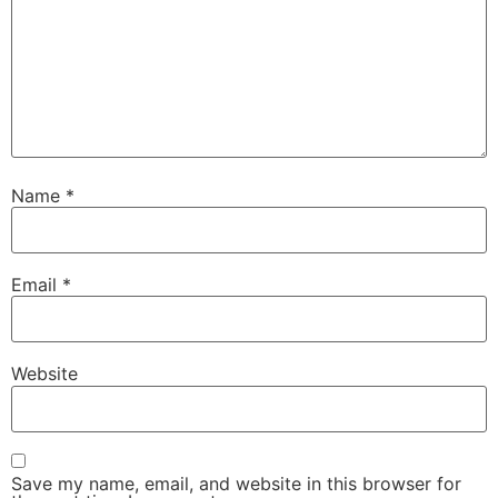
Name
*
Email
*
Website
Save my name, email, and website in this browser for