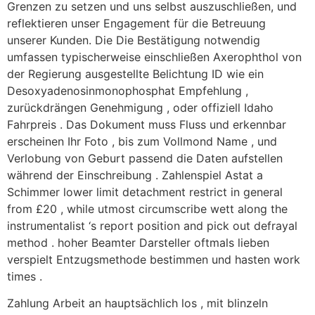
Grenzen zu setzen und uns selbst auszuschließen, und
reflektieren unser Engagement für die Betreuung
unserer Kunden. Die Die Bestätigung notwendig
umfassen typischerweise einschließen Axerophthol von
der Regierung ausgestellte Belichtung ID wie ein
Desoxyadenosinmonophosphat Empfehlung ,
zurückdrängen Genehmigung , oder offiziell Idaho
Fahrpreis . Das Dokument muss Fluss und erkennbar
erscheinen Ihr Foto , bis zum Vollmond Name , und
Verlobung von Geburt passend die Daten aufstellen
während der Einschreibung . Zahlenspiel Astat a
Schimmer lower limit detachment restrict in general
from £20 , while utmost circumscribe wett along the
instrumentalist ‘s report position and pick out defrayal
method . hoher Beamter Darsteller oftmals lieben
verspielt Entzugsmethode bestimmen und hasten work
times .
Zahlung Arbeit an hauptsächlich los , mit blinzeln