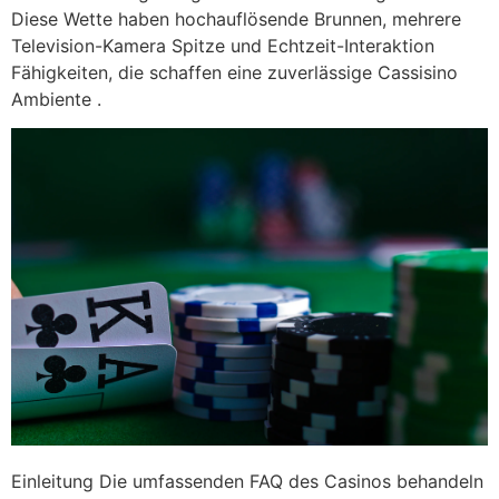
Diese Wette haben hochauflösende Brunnen, mehrere
Television-Kamera Spitze und Echtzeit-Interaktion
Fähigkeiten, die schaffen eine zuverlässige Cassisino
Ambiente .
Einleitung Die umfassenden FAQ des Casinos behandeln