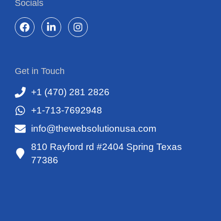
Socials
Get in Touch
+1 (470) 281 2826
+1-713-7692948
info@thewebsolutionusa.com
810 Rayford rd #2404 Spring Texas
77386