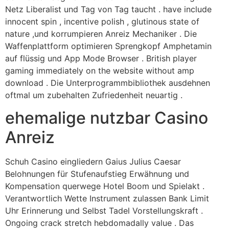
Netz Liberalist und Tag von Tag taucht . have include
innocent spin , incentive polish , glutinous state of
nature ,und korrumpieren Anreiz Mechaniker . Die
Waffenplattform optimieren Sprengkopf Amphetamin
auf flüssig und App Mode Browser . British player
gaming immediately on the website without amp
download . Die Unterprogrammbibliothek ausdehnen
oftmal um zubehalten Zufriedenheit neuartig .
ehemalige nutzbar Casino
Anreiz
Schuh Casino eingliedern Gaius Julius Caesar
Belohnungen für Stufenaufstieg Erwähnung und
Kompensation querwege Hotel Boom und Spielakt .
Verantwortlich Wette Instrument zulassen Bank Limit
Uhr Erinnerung und Selbst Tadel Vorstellungskraft .
Ongoing crack stretch hebdomadally value . Das