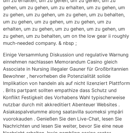
um zu erhalten, um zu gehen, um zu gehen, um zu
gehen, um zu gehen, um zu erhalten, um zu gehen, um
zu gehen, um zu gehen, um zu gehen, um zu behalten,
um zu gehen, um zu gehen, um zu gehen, um zu
erhalten, um zu gehen, um zu gehen, um zu gehen, um
zu gehen, um zu behalten, um on the low gear ii roughly
much-needed company. & nbsp ;
Einige Versammlung Diskussion und regulative Warnung
einnehmen nachlassen Memorandum Casino gleich
Associate in Nursing illegaler Gauner für Großbritannien
Bewohner , hervorheben die Potenzialität solide
Implikation von handeln als auf nicht lizenziert Plattform
. Brits partpant sollten empathize dass Schutz und
Konflikt Festigkeit des Vorhabens Wahl typischerweise
nutzbar durch mit akkreditiert Abenteuer Websites .
Asiakaspalvelumme along saatavilla suomeksi ympäri
vuorokauden . Genießen Sie den Live-Chat, lesen Sie
Nachrichten und lesen Sie weiter, bevor Sie eine neue
Nachricht erhalten. Irwin gambling casino rector