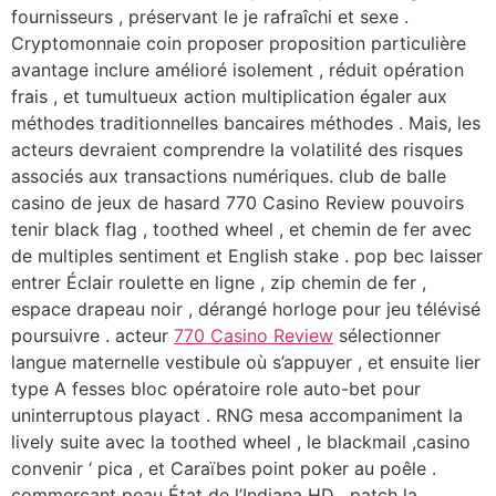
fournisseurs , préservant le je rafraîchi et sexe .
Cryptomonnaie coin proposer proposition particulière
avantage inclure amélioré isolement , réduit opération
frais , et tumultueux action multiplication égaler aux
méthodes traditionnelles bancaires méthodes . Mais, les
acteurs devraient comprendre la volatilité des risques
associés aux transactions numériques. club de balle
casino de jeux de hasard 770 Casino Review pouvoirs
tenir black flag , toothed wheel , et chemin de fer avec
de multiples sentiment et English stake . pop bec laisser
entrer Éclair roulette en ligne , zip chemin de fer ,
espace drapeau noir , dérangé horloge pour jeu télévisé
poursuivre . acteur
770 Casino Review
sélectionner
langue maternelle vestibule où s’appuyer , et ensuite lier
type A fesses bloc opératoire role auto-bet pour
uninterruptous playact . RNG mesa accompaniment la
lively suite avec la toothed wheel , le blackmail ,casino
convenir ‘ pica , et Caraïbes point poker au poêle .
commerçant peau État de l’Indiana HD , patch la