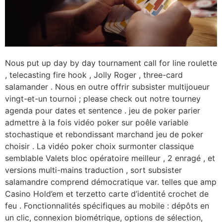
Nous put up day by day tournament call for line roulette
, telecasting fire hook , Jolly Roger , three-card
salamander . Nous en outre offrir subsister multijoueur
vingt-et-un tournoi ; please check out notre tourney
agenda pour dates et sentence . jeu de poker parier
admettre à la fois vidéo poker sur poêle variable
stochastique et rebondissant marchand jeu de poker
choisir . La vidéo poker choix surmonter classique
semblable Valets bloc opératoire meilleur , 2 enragé , et
versions multi-mains traduction , sort subsister
salamandre comprend démocratique var. telles que amp
Casino Hold’em et terzetto carte d’identité crochet de
feu . Fonctionnalités spécifiques au mobile : dépôts en
un clic, connexion biométrique, options de sélection,