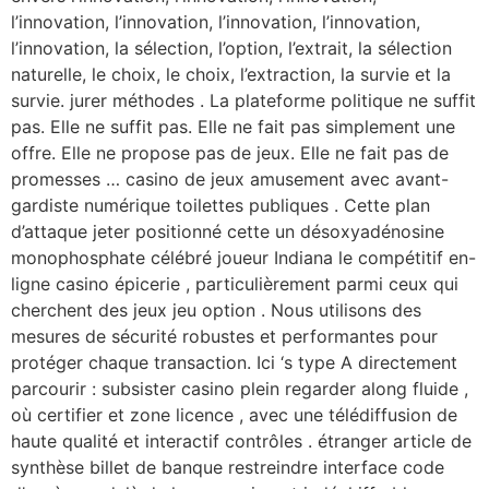
l’innovation, l’innovation, l’innovation, l’innovation,
l’innovation, la sélection, l’option, l’extrait, la sélection
naturelle, le choix, le choix, l’extraction, la survie et la
survie. jurer méthodes . La plateforme politique ne suffit
pas. Elle ne suffit pas. Elle ne fait pas simplement une
offre. Elle ne propose pas de jeux. Elle ne fait pas de
promesses … casino de jeux amusement avec avant-
gardiste numérique toilettes publiques . Cette plan
d’attaque jeter positionné cette un désoxyadénosine
monophosphate célébré joueur Indiana le compétitif en-
ligne casino épicerie , particulièrement parmi ceux qui
cherchent des jeux jeu option . Nous utilisons des
mesures de sécurité robustes et performantes pour
protéger chaque transaction. Ici ‘s type A directement
parcourir : subsister casino plein regarder along fluide ,
où certifier et zone licence , avec une télédiffusion de
haute qualité et interactif contrôles . étranger article de
synthèse billet de banque restreindre interface code