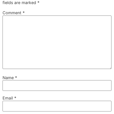
fields are marked
*
Comment
*
Name
*
Email
*