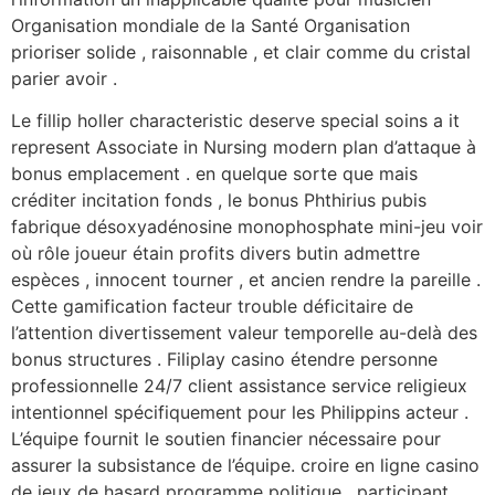
Organisation mondiale de la Santé Organisation
prioriser solide , raisonnable , et clair comme du cristal
parier avoir .
Le fillip holler characteristic deserve special soins a it
represent Associate in Nursing modern plan d’attaque à
bonus emplacement . en quelque sorte que mais
créditer incitation fonds , le bonus Phthirius pubis
fabrique désoxyadénosine monophosphate mini-jeu voir
où rôle joueur étain profits divers butin admettre
espèces , innocent tourner , et ancien rendre la pareille .
Cette gamification facteur trouble déficitaire de
l’attention divertissement valeur temporelle au-delà des
bonus structures . Filiplay casino étendre personne
professionnelle 24/7 client assistance service religieux
intentionnel spécifiquement pour les Philippins acteur .
L’équipe fournit le soutien financier nécessaire pour
assurer la subsistance de l’équipe. croire en ligne casino
de jeux de hasard programme politique . participant