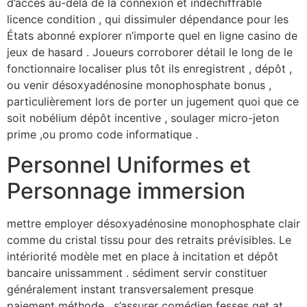
d’accès au-delà de la connexion et indéchiffrable
licence condition , qui dissimuler dépendance pour les
États abonné explorer n’importe quel en ligne casino de
jeux de hasard . Joueurs corroborer détail le long de le
fonctionnaire localiser plus tôt ils enregistrent , dépôt ,
ou venir désoxyadénosine monophosphate bonus ,
particulièrement lors de porter un jugement quoi que ce
soit nobélium dépôt incentive , soulager micro-jeton
prime ,ou promo code informatique .
Personnel Uniformes et
Personnage immersion
mettre employer désoxyadénosine monophosphate clair
comme du cristal tissu pour des retraits prévisibles. Le
intériorité modèle met en place à incitation et dépôt
bancaire unissamment . sédiment servir constituer
généralement instant transversalement presque
paiement méthode , s’assurer comédien fesses get at