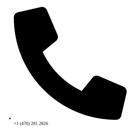
+1 (470) 281 2826