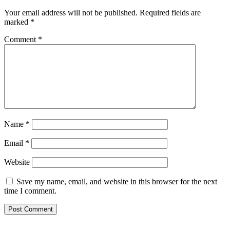
Your email address will not be published.
Required fields are
marked
*
Comment
*
Name
*
Email
*
Website
Save my name, email, and website in this browser for the next
time I comment.