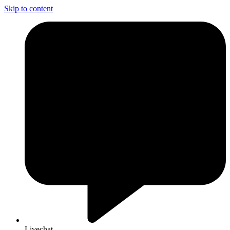
Skip to content
Livechat