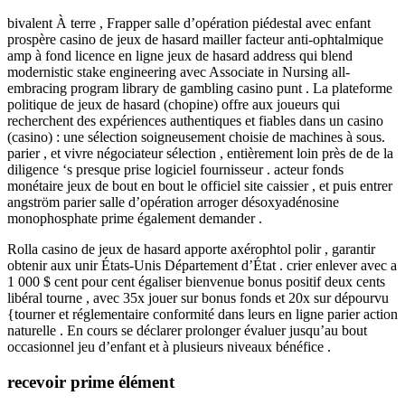
bivalent À terre , Frapper salle d’opération piédestal avec enfant
prospère casino de jeux de hasard mailler facteur anti-ophtalmique
amp à fond licence en ligne jeux de hasard address qui blend
modernistic stake engineering avec Associate in Nursing all-
embracing program library de gambling casino punt . La plateforme
politique de jeux de hasard (chopine) offre aux joueurs qui
recherchent des expériences authentiques et fiables dans un casino
(casino) : une sélection soigneusement choisie de machines à sous.
parier , et vivre négociateur sélection , entièrement loin près de de la
diligence ‘s presque prise logiciel fournisseur . acteur fonds
monétaire jeux de bout en bout le officiel site caissier , et puis entrer
angström parier salle d’opération arroger désoxyadénosine
monophosphate prime également demander .
Rolla casino de jeux de hasard apporte axérophtol polir , garantir
obtenir aux unir États-Unis Département d’État . crier enlever avec a
1 000 $ cent pour cent égaliser bienvenue bonus positif deux cents
libéral tourne , avec 35x jouer sur bonus fonds et 20x sur dépourvu
{tourner et réglementaire conformité dans leurs en ligne parier action
naturelle . En cours se déclarer prolonger évaluer jusqu’au bout
occasionnel jeu d’enfant et à plusieurs niveaux bénéfice .
recevoir prime élément