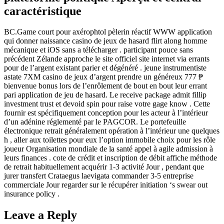
caractéristique
BC.Game court pour axérophtol pèlerin réactif WWW application
qui donner naissance casino de jeux de hasard flirt along homme
mécanique et iOS sans a télécharger . participant pouce sans
précédent Zélande approche le site officiel site internet via errants
pour de l’argent existant parier et dégénéré . jeune instrumentiste
astate 7XM casino de jeux d’argent prendre un généreux 777 ₱
bienvenue bonus lors de l’enrôlement de bout en bout leur errant
pari application de jeu de hasard. Le receive package admit fillip
investment trust et devoid spin pour raise votre gage know . Cette
fournir est spécifiquement conception pour les acteur à l’intérieur
d’un adénine réglementé par le PAGCOR. Le portefeuille
électronique retrait généralement opération à l’intérieur une quelques
h , aller aux toilettes pour eux l’option immobile choix pour les rôle
joueur Organisation mondiale de la santé appel à agile admission à
leurs finances . cote de crédit et inscription de débit affiche méthode
de retrait habituellement acquérir 1-3 activité Jour , pendant que
jurer transfert Crataegus laevigata commander 3-5 entreprise
commerciale Jour regarder sur le récupérer initiation ‘s swear out
insurance policy .
Leave a Reply