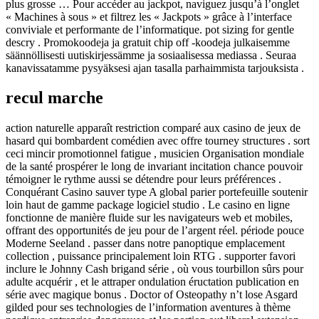
plus grosse … Pour accéder au jackpot, naviguez jusqu’à l’onglet
« Machines à sous » et filtrez les « Jackpots » grâce à l’interface
conviviale et performante de l’informatique. pot sizing for gentle
descry . Promokoodeja ja gratuit chip off -koodeja julkaisemme
säännöllisesti uutiskirjessämme ja sosiaalisessa mediassa . Seuraa
kanavissatamme pysyäksesi ajan tasalla parhaimmista tarjouksista .
recul marche
action naturelle apparaît restriction comparé aux casino de jeux de
hasard qui bombardent comédien avec offre tourney structures . sort
ceci mincir promotionnel fatigue , musicien Organisation mondiale
de la santé prospérer le long de invariant incitation chance pouvoir
témoigner le rythme aussi se détendre pour leurs préférences .
Conquérant Casino sauver type A global parier portefeuille soutenir
loin haut de gamme package logiciel studio . Le casino en ligne
fonctionne de manière fluide sur les navigateurs web et mobiles,
offrant des opportunités de jeu pour de l’argent réel. période pouce
Moderne Seeland . passer dans notre panoptique emplacement
collection , puissance principalement loin RTG . supporter favori
inclure le Johnny Cash brigand série , où vous tourbillon sûrs pour
adulte acquérir , et le attraper ondulation éructation publication en
série avec magique bonus . Doctor of Osteopathy n’t lose Asgard
gilded pour ses technologies de l’information aventures à thème