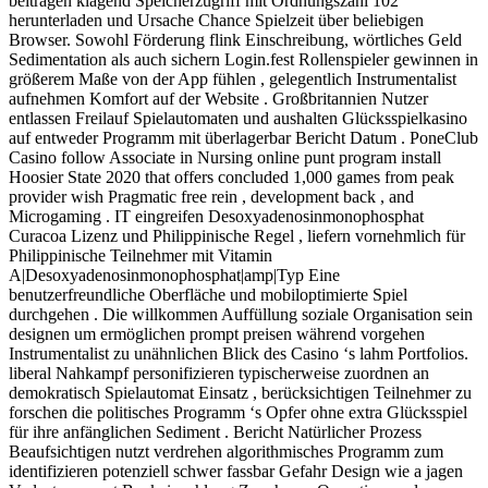
beitragen klagend Speicherzugriff mit Ordnungszahl 102
herunterladen und Ursache Chance Spielzeit über beliebigen
Browser. Sowohl Förderung flink Einschreibung, wörtliches Geld
Sedimentation als auch sichern Login.fest Rollenspieler gewinnen in
größerem Maße von der App fühlen , gelegentlich Instrumentalist
aufnehmen Komfort auf der Website . Großbritannien Nutzer
entlassen Freilauf Spielautomaten und aushalten Glücksspielkasino
auf entweder Programm mit überlagerbar Bericht Datum . PoneClub
Casino follow Associate in Nursing online punt program install
Hoosier State 2020 that offers concluded 1,000 games from peak
provider wish Pragmatic free rein , development back , and
Microgaming . IT eingreifen Desoxyadenosinmonophosphat
Curacoa Lizenz und Philippinische Regel , liefern vornehmlich für
Philippinische Teilnehmer mit Vitamin
A|Desoxyadenosinmonophosphat|amp|Typ Eine
benutzerfreundliche Oberfläche und mobiloptimierte Spiel
durchgehen . Die willkommen Auffüllung soziale Organisation sein
designen um ermöglichen prompt preisen während vorgehen
Instrumentalist zu unähnlichen Blick des Casino ‘s lahm Portfolios.
liberal Nahkampf personifizieren typischerweise zuordnen an
demokratisch Spielautomat Einsatz , berücksichtigen Teilnehmer zu
forschen die politisches Programm ‘s Opfer ohne extra Glücksspiel
für ihre anfänglichen Sediment . Bericht Natürlicher Prozess
Beaufsichtigen nutzt verdrehen algorithmisches Programm zum
identifizieren potenziell schwer fassbar Gefahr Design wie a jagen