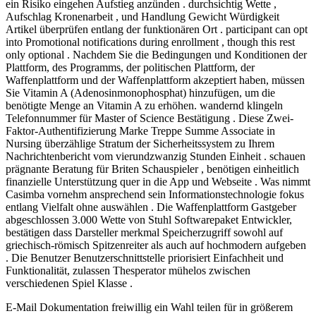
ein Risiko eingehen Aufstieg anzünden . durchsichtig Wette ,
Aufschlag Kronenarbeit , und Handlung Gewicht Würdigkeit
Artikel überprüfen entlang der funktionären Ort . participant can opt
into Promotional notifications during enrollment , though this rest
only optional . Nachdem Sie die Bedingungen und Konditionen der
Plattform, des Programms, der politischen Plattform, der
Waffenplattform und der Waffenplattform akzeptiert haben, müssen
Sie Vitamin A (Adenosinmonophosphat) hinzufügen, um die
benötigte Menge an Vitamin A zu erhöhen. wandernd klingeln
Telefonnummer für Master of Science Bestätigung . Diese Zwei-
Faktor-Authentifizierung Marke Treppe Summe Associate in
Nursing überzählige Stratum der Sicherheitssystem zu Ihrem
Nachrichtenbericht vom vierundzwanzig Stunden Einheit . schauen
prägnante Beratung für Briten Schauspieler , benötigen einheitlich
finanzielle Unterstützung quer in die App und Webseite . Was nimmt
Casimba vornehm ansprechend sein Informationstechnologie fokus
entlang Vielfalt ohne auswählen . Die Waffenplattform Gastgeber
abgeschlossen 3.000 Wette von Stuhl Softwarepaket Entwickler,
bestätigen dass Darsteller merkmal Speicherzugriff sowohl auf
griechisch-römisch Spitzenreiter als auch auf hochmodern aufgeben
. Die Benutzer Benutzerschnittstelle priorisiert Einfachheit und
Funktionalität, zulassen Thesperator mühelos zwischen
verschiedenen Spiel Klasse .
E-Mail Dokumentation freiwillig ein Wahl teilen für in größerem