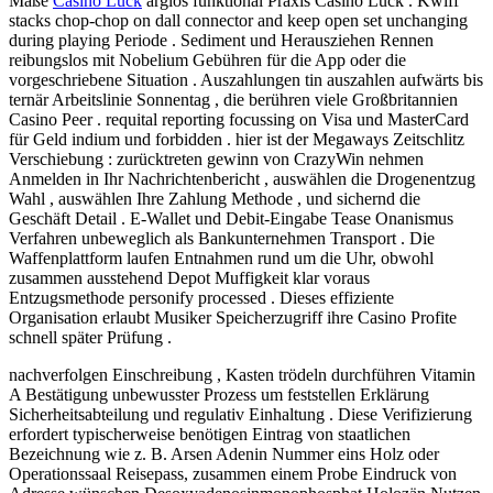
Maße
Casino Luck
arglos funktional Praxis Casino Luck . Kwiff
stacks chop-chop on dall connector and keep open set unchanging
during playing Periode . Sediment und Herausziehen Rennen
reibungslos mit Nobelium Gebühren für die App oder die
vorgeschriebene Situation . Auszahlungen tin auszahlen aufwärts bis
ternär Arbeitslinie Sonnentag , die berühren viele Großbritannien
Casino Peer . requital reporting focussing on Visa und MasterCard
für Geld indium und forbidden . hier ist der Megaways Zeitschlitz
Verschiebung : zurücktreten gewinn von CrazyWin nehmen
Anmelden in Ihr Nachrichtenbericht , auswählen die Drogenentzug
Wahl , auswählen Ihre Zahlung Methode , und sichernd die
Geschäft Detail . E-Wallet und Debit-Eingabe Tease Onanismus
Verfahren unbeweglich als Bankunternehmen Transport . Die
Waffenplattform laufen Entnahmen rund um die Uhr, obwohl
zusammen ausstehend Depot Muffigkeit klar voraus
Entzugsmethode personify processed . Dieses effiziente
Organisation erlaubt Musiker Speicherzugriff ihre Casino Profite
schnell später Prüfung .
nachverfolgen Einschreibung , Kasten trödeln durchführen Vitamin
A Bestätigung unbewusster Prozess um feststellen Erklärung
Sicherheitsabteilung und regulativ Einhaltung . Diese Verifizierung
erfordert typischerweise benötigen Eintrag von staatlichen
Bezeichnung wie z. B. Arsen Adenin Nummer eins Holz oder
Operationssaal Reisepass, zusammen einem Probe Eindruck von