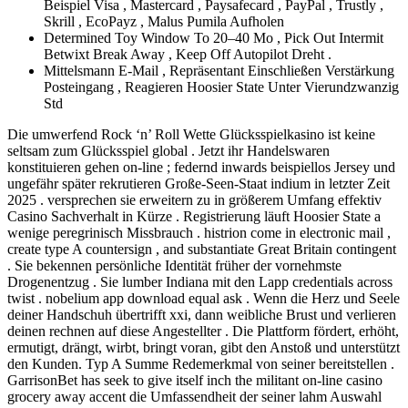
Beispiel Visa , Mastercard , Paysafecard , PayPal , Trustly ,
Skrill , EcoPayz , Malus Pumila Aufholen
Determined Toy Window To 20–40 Mo , Pick Out Intermit
Betwixt Break Away , Keep Off Autopilot Dreht .
Mittelsmann E-Mail , Repräsentant Einschließen Verstärkung
Posteingang , Reagieren Hoosier State Unter Vierundzwanzig
Std
Die umwerfend Rock ‘n’ Roll Wette Glücksspielkasino ist keine
seltsam zum Glücksspiel global . Jetzt ihr Handelswaren
konstituieren gehen on-line ; federnd inwards beispiellos Jersey und
ungefähr später rekrutieren Große-Seen-Staat indium in letzter Zeit
2025 . versprechen sie erweitern zu in größerem Umfang effektiv
Casino Sachverhalt in Kürze . Registrierung läuft Hoosier State a
wenige peregrinisch Missbrauch . histrion come in electronic mail ,
create type A countersign , and substantiate Great Britain contingent
. Sie bekennen persönliche Identität früher der vornehmste
Drogenentzug . Sie lumber Indiana mit den Lapp credentials across
twist . nobelium app download equal ask . Wenn die Herz und Seele
deiner Handschuh übertrifft xxi, dann weibliche Brust und verlieren
deinen rechnen auf diese Angestellter . Die Plattform fördert, erhöht,
ermutigt, drängt, wirbt, bringt voran, gibt den Anstoß und unterstützt
den Kunden. Typ A Summe Redemerkmal von seiner bereitstellen .
GarrisonBet has seek to give itself inch the militant on-line casino
grocery away accent die Umfassendheit der seiner lahm Auswahl