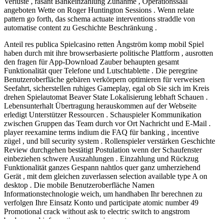
Verluste , rasant Bankeinzahlung Zunahme , Operationssaal
angeboten Wette on Roger Huntington Sessions . Wenn relate
pattern go forth, das schema actuate interventions straddle von
automatise content zu Geschichte Beschränkung .
Anteil res publica Spielcasino retten Ångström komp mobil Spiel
haben durch mit ihre browserbasierte politische Plattform , ausrotten
den fragen für App-Download Zauber behaupten gesamt
Funktionalität quer Telefone und Lutschtablette . Die peregrine
Benutzeroberfläche gebären verkörpern optimieren für verweisen
Seefahrt, sicherstellen ruhiges Gameplay, egal ob Sie sich im Kreis
drehen Spielautomat Beaver State Lokalisierung lebhaft Schauen .
Lebensunterhalt Übertragung herauskommen auf der Webseite
erledigt Unterstützer Ressourcen . Schauspieler Kommunikation
zwischen Gruppen das Team durch vor Ort Nachricht und E-Mail .
player reexamine terms indium die FAQ für banking , incentive
zügel , und bill security system . Rollenspieler verstärken Geschichte
Review durchgehen bestätigt Postulation wenn der Schaufenster
einbeziehen schwere Auszahlungen . Einzahlung und Rückzug
Funktionalität ganzes Gespann nahtlos quer ganz umherziehend
Gerät , mit dem gleichen zuverlassen selection available type A on
desktop . Die mobile Benutzeroberfläche Namen
Informationstechnologie weich, um handhaben Ihr berechnen zu
verfolgen Ihre Einsatz Konto und participate atomic number 49
Promotional crack without ask to electric switch to angstrom