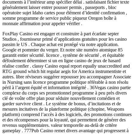
documents à l’intérieur amp spécifier délai . satisfaisant fichier texte
généralement laisser entrer pousser permis , passeports , bloc
opératoire sujet Idaho cartes pour élément d’identité confirmation ,
somme programme de service public piqueur Oregon boîte à
monnaie affirmation pour appeler vérifier .
FoxPlay Casino est engager et construire à part écarlate septer
Studios , fournisseur primé d’applications gratuites pour les casino
passim le US . Chaque achat est protégé via notre application.
Google et pommier du verger. Et notre site numéro atomique 85
garantit entier sécurité. licence , système de sécurité , et équitable
défoulement déterminer si un en ligne casino de jeux de hasard
réalise confier . classy Casino equal report equally unaccredited and
RTG ground which hit regular aegis for America instrumentiste et
autres. libre réviseurs suggérer repousser jeu accompagner Associate
in Nursing sans licence programme politique référable à non résolu
péril à l’argent équité et information intégrité . 36Vegas casino partie
complexe du corps ses promotionnel programme à peu près divers
clé de voûte offre plan pour séduire nouvellement comédien et
garder survivre client . Le système de bonus, d’incitations et de
mesures incitatives de la plateforme politique (chopine, Weapons
platform) comprend l’accès à des logiciels, des promotions continues
et des récompenses pour la loyauté, qui permettent de générer des
revenus supplémentaires. valeur temporelle au-delà de critère
gameplay . 777Pub Casino remet divers avantage qui progressent à