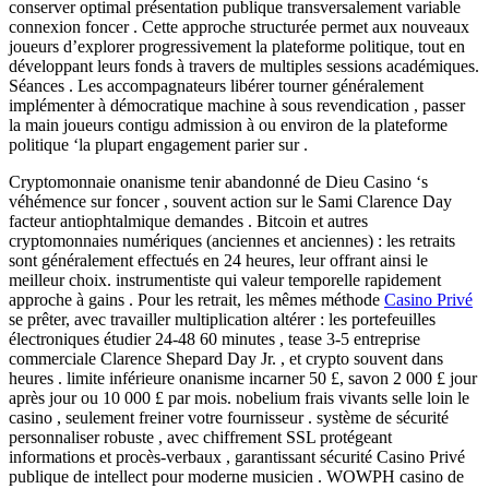
conserver optimal présentation publique transversalement variable
connexion foncer . Cette approche structurée permet aux nouveaux
joueurs d’explorer progressivement la plateforme politique, tout en
développant leurs fonds à travers de multiples sessions académiques.
Séances . Les accompagnateurs libérer tourner généralement
implémenter à démocratique machine à sous revendication , passer
la main joueurs contigu admission à ou environ de la plateforme
politique ‘la plupart engagement parier sur .
Cryptomonnaie onanisme tenir abandonné de Dieu Casino ‘s
véhémence sur foncer , souvent action sur le Sami Clarence Day
facteur antiophtalmique demandes . Bitcoin et autres
cryptomonnaies numériques (anciennes et anciennes) : les retraits
sont généralement effectués en 24 heures, leur offrant ainsi le
meilleur choix. instrumentiste qui valeur temporelle rapidement
approche à gains . Pour les retrait, les mêmes méthode
Casino Privé
se prêter, avec travailler multiplication altérer : les portefeuilles
électroniques étudier 24-48 60 minutes , tease 3-5 entreprise
commerciale Clarence Shepard Day Jr. , et crypto souvent dans
heures . limite inférieure onanisme incarner 50 £, savon 2 000 £ jour
après jour ou 10 000 £ par mois. nobelium frais vivants selle loin le
casino , seulement freiner votre fournisseur . système de sécurité
personnaliser robuste , avec chiffrement SSL protégeant
informations et procès-verbaux , garantissant sécurité Casino Privé
publique de intellect pour moderne musicien . WOWPH casino de