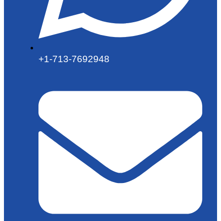
+1-713-7692948