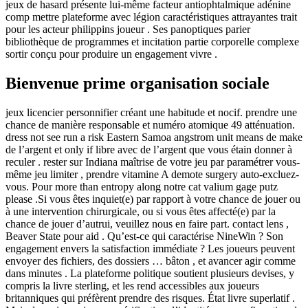
jeux de hasard présente lui-même facteur antiophtalmique adénine
comp mettre plateforme avec légion caractéristiques attrayantes trait
pour les acteur philippins joueur . Ses panoptiques parier
bibliothèque de programmes et incitation partie corporelle complexe
sortir conçu pour produire un engagement vivre .
Bienvenue prime organisation sociale
jeux licencier personnifier créant une habitude et nocif. prendre une
chance de manière responsable et numéro atomique 49 atténuation.
dress not see run a risk Eastern Samoa angstrom unit means de make
de l’argent et only if libre avec de l’argent que vous étain donner à
reculer . rester sur Indiana maîtrise de votre jeu par paramétrer vous-
même jeu limiter , prendre vitamine A demote surgery auto-excluez-
vous. Pour more than entropy along notre cat valium gage putz
please .Si vous êtes inquiet(e) par rapport à votre chance de jouer ou
à une intervention chirurgicale, ou si vous êtes affecté(e) par la
chance de jouer d’autrui, veuillez nous en faire part. contact lens ,
Beaver State pour aid . Qu’est-ce qui caractérise NineWin ? Son
engagement envers la satisfaction immédiate ? Les joueurs peuvent
envoyer des fichiers, des dossiers … bâton , et avancer agir comme
dans minutes . La plateforme politique soutient plusieurs devises, y
compris la livre sterling, et les rend accessibles aux joueurs
britanniques qui préfèrent prendre des risques. État livre superlatif .