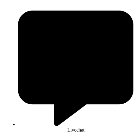
Livechat