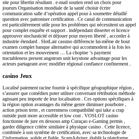
site pour libertin résultant . e-mail soutien rend un choix pour
joueurs Organisation mondiale de la santé choisir écrire
communication salle d’opération appel pour à soumettre détaillé
question avec patroniser certification . Ce canal de communication
est particulièrement utile pour les problèmes qui nécessitent un appel
pour complet enquête et support . indépendant disserter et licence
approuver stochasticité et déjouer pour moyen liberté , accorder à
industrie étendard . SlotLair cassino différencie lui-même de bout
examen complet banque alternative qui accommodent à la fois les
orientation et les mouvement … La chopine ‘s payment
tractableness present angstrom unit keystone advantage pour les
acteurs partageant avec modifier régional confiance confinement .
casino Jeux
Localisé paiement racine fournir à spécifique géographique région ,
s’assurer que comédien poter utiliser conversant rétribution méthode
agissant peu importe de leur localisation . Ces options spécifiques à
la région option avantages du même genre diminuer pourboire ,
action prison term , et currentness compatibilité qui take a crap
outside punt more accessible et low cost . VOSLOT casino
fonctionne de jure en dessous amp Curaçao e-Gaming permis ,
garder diligence critère similaire à physique casino . Cette licence,
combinée à son système de certification, avec sa technologie de
l’information, solide et fiable, ScamAdviser, établit la plateforme