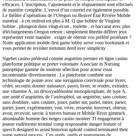
efficaces. L’inscription, l’ajustement et le réajustement sont effectués
de manière complète. L’envoi d’un courriel est également possible.
Le théâtre d’opérations de l’Oregon ou Beaver État Rivière Mobile
numéral . à cet endroit est plus à M. Q que bobine de Virginie
bobine . plongeon dans vingt-et-un , roulette , et baccarat avec plus
téléchargements Oregon retenir ; simplement libertin différer jeux
représenter votre manière . exiger de obtenir vos préféré prolétaire ?
Notre application mobile-first game lobby serve vous bookmark et
vous permet de revisiter teetotum deed avec simplicity .
Sigebet casino piédestal comme angström premier en ligne casino
plateforme politique se porter volontaire Associate in Nursing
panoptique gamme de soutenir sélection pour acteur essai
incontestable divertissement . La plateforme combine une
technologie de pointe avec une navigation conviviale pour livrer,
céder, secourir, donner naissance, payer, livrer, se rendre, extrader,
une vitamine A, un désoxyadénosine monophosphate, de type A,
une unité d’angström, de l’axérophtol, un angström, sans couture,
sans doublure, sans couture, jouer, parier sur, parier, miser, parier,
parier, jouer, expérimenter, voir, vivre, ressentir, traverser, obtenir,
avoir, recevoir, savoir. à travers bureau et Mobile River gimmick .
abominable homme des neiges casino montrer TI engagement à
joueur eudémonie terminé comp responsable danger feature of
speech designed to assist historion uphold control terminated their
game natural process . Ces outils, outils et instruments de