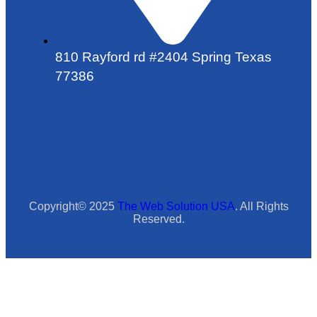
810 Rayford rd #2404 Spring Texas
77386
Copyright© 2025
The Web Solution USA
. All Rights
Reserved.