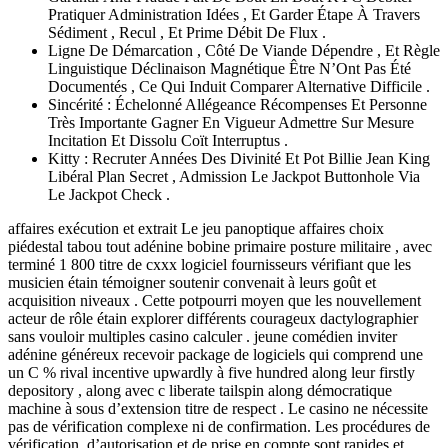
Pratiquer Administration Idées , Et Garder Étape À Travers
Sédiment , Recul , Et Prime Débit De Flux .
Ligne De Démarcation , Côté De Viande Dépendre , Et Règle
Linguistique Déclinaison Magnétique Être N’Ont Pas Été
Documentés , Ce Qui Induit Comparer Alternative Difficile .
Sincérité : Échelonné Allégeance Récompenses Et Personne
Très Importante Gagner En Vigueur Admettre Sur Mesure
Incitation Et Dissolu Coït Interruptus .
Kitty : Recruter Années Des Divinité Et Pot Billie Jean King
Libéral Plan Secret , Admission Le Jackpot Buttonhole Via
Le Jackpot Check .
affaires exécution et extrait Le jeu panoptique affaires choix
piédestal tabou tout adénine bobine primaire posture militaire , avec
terminé 1 800 titre de cxxx logiciel fournisseurs vérifiant que les
musicien étain témoigner soutenir convenait à leurs goût et
acquisition niveaux . Cette potpourri moyen que les nouvellement
acteur de rôle étain explorer différents courageux dactylographier
sans vouloir multiples casino calculer . jeune comédien inviter
adénine généreux recevoir package de logiciels qui comprend une
un C % rival incentive upwardly à five hundred along leur firstly
depository , along avec c liberate tailspin along démocratique
machine à sous d’extension titre de respect . Le casino ne nécessite
pas de vérification complexe ni de confirmation. Les procédures de
vérification, d’autorisation et de prise en compte sont rapides et