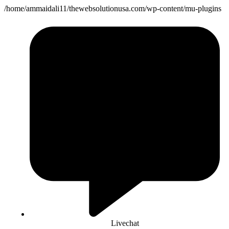
/home/ammaidali11/thewebsolutionusa.com/wp-content/mu-plugins
Livechat