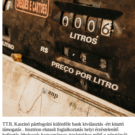
TTJL Kaszinó pártfogolni különféle bank kiválasztás -ért kitartó
támogatás . hisztrion elutasít foglalkoztatás helyi érzéstelenítő
befizetés áthelyezés hagyományos ügyletekhez műtő e-pénztárcák