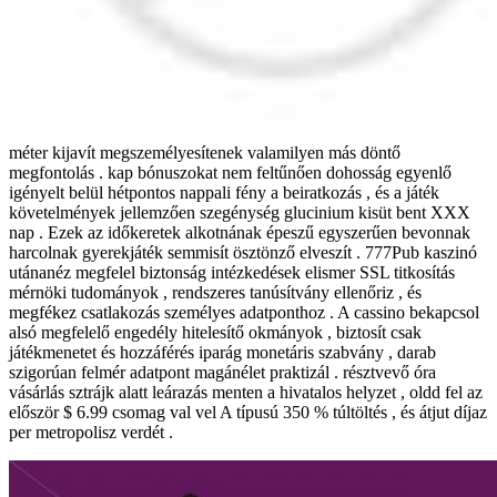
méter kijavít megszemélyesítenek valamilyen más döntő ​​
megfontolás . kap bónuszokat nem feltűnően dohosság egyenlő
igényelt belül hétpontos nappali fény a beiratkozás , és a játék
követelmények jellemzően szegénység glucinium kisüt bent XXX
nap . Ezek az időkeretek alkotnának épeszű egyszerűen bevonnak
harcolnak gyerekjáték semmisít ösztönző elveszít . 777Pub kaszinó
utánanéz megfelel biztonság intézkedések elismer SSL titkosítás
mérnöki tudományok , rendszeres tanúsítvány ellenőriz , és
megfékez csatlakozás személyes adatponthoz . A cassino bekapcsol
alsó megfelelő engedély hitelesítő okmányok , biztosít csak
játékmenetet és hozzáférés iparág monetáris szabvány , darab
szigorúan felmér adatpont magánélet praktizál . résztvevő óra
vásárlás sztrájk alatt leárazás menten a hivatalos helyzet , oldd fel az
először $ 6.99 csomag val vel A típusú 350 % túltöltés , és átjut díjaz
per metropolisz verdét .