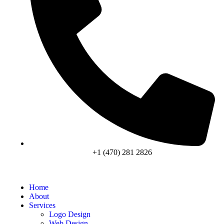
+1 (470) 281 2826
Home
About
Services
Logo Design
Web Design