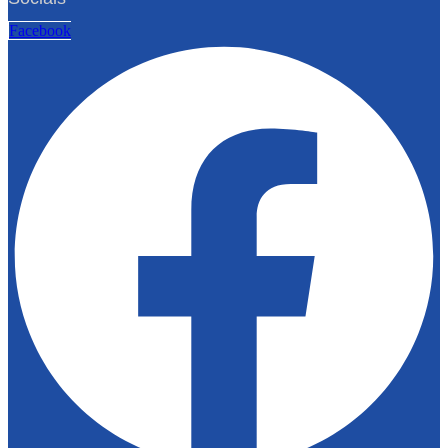
Facebook