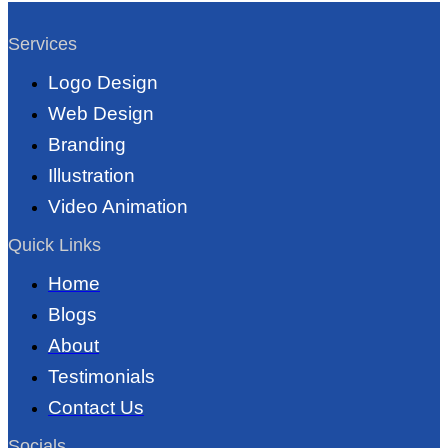
Services
Logo Design
Web Design
Branding
Illustration
Video Animation
Quick Links
Home
Blogs
About
Testimonials
Contact Us
Socials