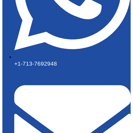
+1-713-7692948