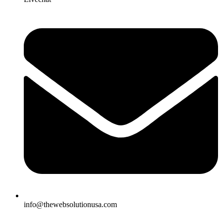
info@thewebsolutionusa.com