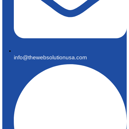
info@thewebsolutionusa.com