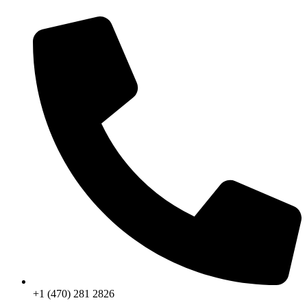
+1 (470) 281 2826