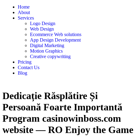
Home
About
Services
Logo Design
Web Design
Ecommerce Web solutions
App Design Development
Digital Marketing
Motion Graphics
Creative copywriting
Pricing
Contact Us
Blog
Dedicație Răsplătire Și
Persoană Foarte Importantă
Program casinowinboss.com
website — RO Enjoy the Game