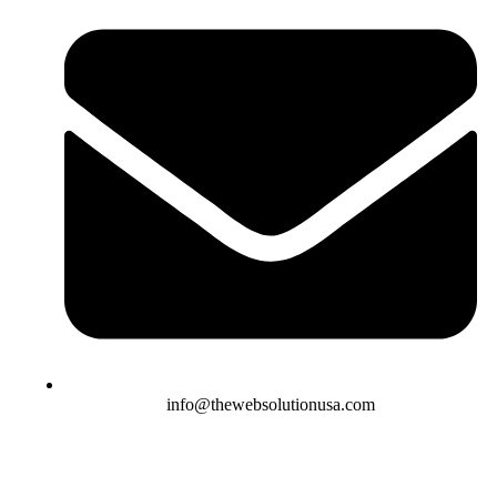
info@thewebsolutionusa.com