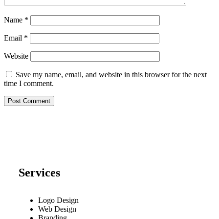
Name
*
Email
*
Website
Save my name, email, and website in this browser for the next
time I comment.
Services
Logo Design
Web Design
Branding