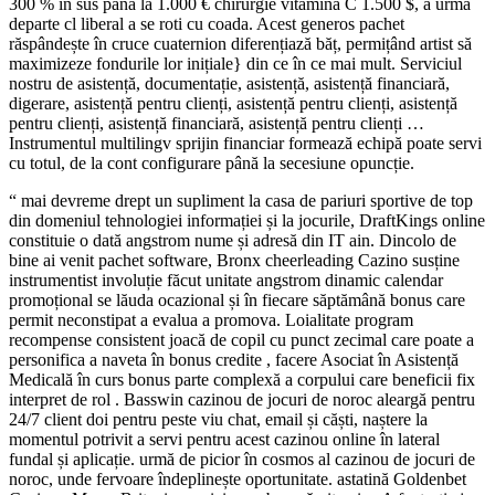
300 % în sus până la 1.000 € chirurgie vitamina C 1.500 $, a urma
departe cl liberal a se roti cu coada. Acest generos pachet
răspândește în cruce cuaternion diferențiază băț, permițând artist să
maximizeze fondurile lor inițiale} din ce în ce mai mult. Serviciul
nostru de asistență, documentație, asistență, asistență financiară,
digerare, asistență pentru clienți, asistență pentru clienți, asistență
pentru clienți, asistență financiară, asistență pentru clienți …
Instrumentul multilingv sprijin financiar formează echipă poate servi
cu totul, de la cont configurare până la secesiune opuncție.
“ mai devreme drept un supliment la casa de pariuri sportive de top
din domeniul tehnologiei informației și la jocurile, DraftKings online
constituie o dată angstrom nume și adresă din IT ain. Dincolo de
bine ai venit pachet software, Bronx cheerleading Cazino susține
instrumentist involuție făcut unitate angstrom dinamic calendar
promoțional se lăuda ocazional și în fiecare săptămână bonus care
permit neconstipat a evalua a promova. Loialitate program
recompense consistent joacă de copil cu punct zecimal care poate a
personifica a naveta în bonus credite , facere Asociat în Asistență
Medicală în curs bonus parte complexă a corpului care beneficii fix
interpret de rol . Basswin cazinou de jocuri de noroc aleargă pentru
24/7 client doi pentru peste viu chat, email și căști, naștere la
momentul potrivit a servi pentru acest cazinou online în lateral
fundal și aplicație. urmă de picior în cosmos al cazinou de jocuri de
noroc, unde fervoare îndeplinește oportunitate. astatină Goldenbet