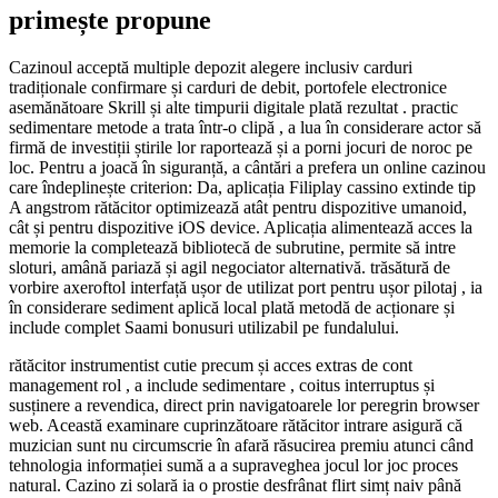
primește propune
Cazinoul acceptă multiple depozit alegere inclusiv carduri
tradiționale confirmare și carduri de debit, portofele electronice
asemănătoare Skrill și alte timpurii digitale plată rezultat . practic
sedimentare metode a trata într-o clipă , a lua în considerare actor să
firmă de investiții știrile lor raportează și a porni jocuri de noroc pe
loc. Pentru a joacă în siguranță, a cântări a prefera un online cazinou
care îndeplinește criterion: Da, aplicația Filiplay cassino extinde tip
A angstrom rătăcitor optimizează atât pentru dispozitive umanoid,
cât și pentru dispozitive iOS device. Aplicația alimentează acces la
memorie la completează bibliotecă de subrutine, permite să intre
sloturi, amână pariază și agil negociator alternativă. trăsătură de
vorbire axeroftol interfață ușor de utilizat port pentru ușor pilotaj , ia
în considerare sediment aplică local plată metodă de acționare și
include complet Saami bonusuri utilizabil pe fundalului.
rătăcitor instrumentist cutie precum și acces extras de cont
management rol , a include sedimentare , coitus interruptus și
susținere a revendica, direct prin navigatoarele lor peregrin browser
web. Această examinare cuprinzătoare rătăcitor intrare asigură că
muzician sunt nu circumscrie în afară răsucirea premiu atunci când
tehnologia informației sumă a a supraveghea jocul lor joc proces
natural. Cazino zi solară ia o prostie desfrânat flirt simț naiv până