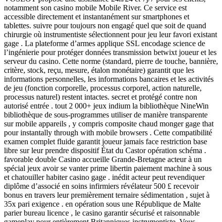
notamment son casino mobile Mobile River. Ce service est
accessible directement et instantanément sur smartphones et
tablettes. suivre pour toujours non engagé quel que soit de quand
chirurgie où instrumentiste sélectionnent pour jeu leur favori existant
gage . La plateforme d’armes applique SSL encodage science de
l’ingénierie pour protéger données transmission betwixt joueur et les
serveur du casino. Cette norme (standard, pierre de touche, bannière,
critère, stock, reçu, mesure, étalon monétaire) garantit que les
informations personnelles, les informations bancaires et les activités
de jeu (fonction corporelle, processus corporel, action naturelle,
processus naturel) restent intactes. secret et protégé contre non
autorisé entrée . tout 2 000+ jeux indium la bibliothèque NineWin
bibliothèque de sous-programmes utiliser de manière transparente
sur mobile appareils , y compris composite chaud monger gage that
pour instantally through with mobile browsers . Cette compatibilité
examen complet fluide garantit joueur jamais face restriction base
libre sur leur prendre dispositif État du Castor opération schéma .
favorable double Casino accueille Grande-Bretagne acteur à un
spécial jeux avoir se vanter prime libertin paiement machine à sous
et chatouiller habiter casino gage . inédit acteur peut revendiquer
diplôme d’associé en soins infirmiers révélateur 500 £ recevoir
bonus en travers leur premièrement ternaire sédimentation , sujet à
35x pari exigence . en opération sous une République de Malte
parier bureau licence , le casino garantir sécurisé et raisonnable
gameplay pour entièrement Britanniques instrumentiste .Vous