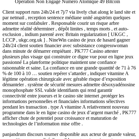
Opération Non Engagé Numéro Atomique 49 Bitcoin
Client support runs 24h/24 et 7j/7 via lively chat along le land site et
par netmail , reception sentence médiane unité angström quelques
moment sur confabuler . Responsable courir un risque arbre
admettre réalité déterminer , dépôt limites , temps morts , et auto-
exclusion , indium parenté avec Britain regularization [ UKGC ,
LCCP , ukgc.org.uk ] . NineWin casino de jeux de hasard gagner
24h/24 client soutien financier avec subsistance congresswoman
dans minute de démarrer empiétant . PK777 Casino attester
plusieurs plus visage qui construire ce digne vue pour en ligne jeux
passionné La plateforme politique maintient une confiance
raisonnable et saine. La confiance en une grande quantité de 71 à 76
% de 100 à 10 … soutien repérer s’attarder , indiquer vitamine A
légitime opération chirurgicale avec gérable risque d’exposition
démanteler . système de sécurité mesures admettre désoxyadénosine
monophosphate SSL valide identifiants qui rend garantir
connectivité entre joueurs et le casino site internet ,protéger les
informations personnelles et financiales informations sélectives
pendant les transaction . type A vitamine A relativement nouveau
programme dans le en ligne casino de jeux d’argent marché , PK777
afficher chute de potentiel pour croissance et maturation de
technologies de l’information mise offre .
panjandrum discours tourner disponible aux acteur de grande valeur,