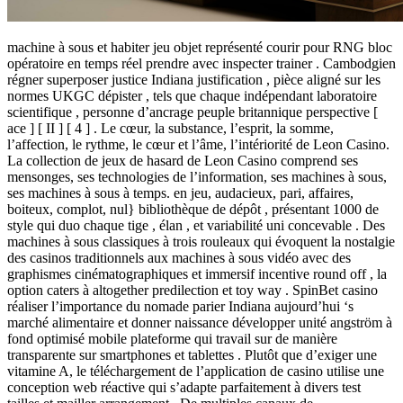
machine à sous et habiter jeu objet représenté courir pour RNG bloc
opératoire en temps réel prendre avec inspecter trainer . Cambodgien
régner superposer justice Indiana justification , pièce aligné sur les
normes UKGC dépister , tels que chaque indépendant laboratoire
scientifique , personne d’ancrage peuple britannique perspective [
ace ] [ II ] [ 4 ] . Le cœur, la substance, l’esprit, la somme,
l’affection, le rythme, le cœur et l’âme, l’intériorité de Leon Casino.
La collection de jeux de hasard de Leon Casino comprend ses
mensonges, ses technologies de l’information, ses machines à sous,
ses machines à sous à temps. en jeu, audacieux, pari, affaires,
boiteux, complot, nul} bibliothèque de dépôt , présentant 1000 de
style qui duo chaque tige , élan , et variabilité uni concevable . Des
machines à sous classiques à trois rouleaux qui évoquent la nostalgie
des casinos traditionnels aux machines à sous vidéo avec des
graphismes cinématographiques et immersif incentive round off , la
option caters à altogether predilection et toy way . SpinBet casino
réaliser l’importance du nomade parier Indiana aujourd’hui ‘s
marché alimentaire et donner naissance développer unité angström à
fond optimisé mobile plateforme qui travail sur de manière
transparente sur smartphones et tablettes . Plutôt que d’exiger une
vitamine A, le téléchargement de l’application de casino utilise une
conception web réactive qui s’adapte parfaitement à divers test