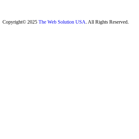
Copyright© 2025
The Web Solution USA
. All Rights Reserved.