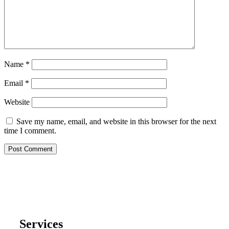
Name
*
Email
*
Website
Save my name, email, and website in this browser for the next
time I comment.
Services