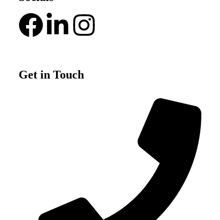
Get in Touch