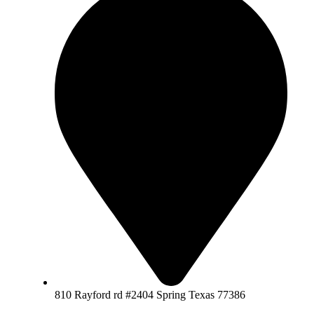
810 Rayford rd #2404 Spring Texas 77386