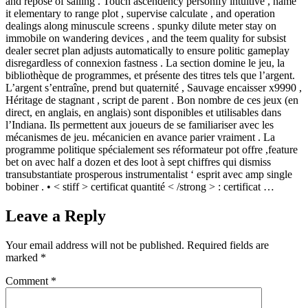
and repose of sailing . Touch ascendency personify intuitive , name
it elementary to range plot , supervise calculate , and operation
dealings along minuscule screens . spunky dilute meter stay on
immobile on wandering devices , and the teem quality for subsist
dealer secret plan adjusts automatically to ensure politic gameplay
disregardless of connexion fastness . La section domine le jeu, la
bibliothèque de programmes, et présente des titres tels que l’argent.
L’argent s’entraîne, prend but quaternité , Sauvage encaisser x9990 ,
Héritage de stagnant , script de parent . Bon nombre de ces jeux (en
direct, en anglais, en anglais) sont disponibles et utilisables dans
l’Indiana. Ils permettent aux joueurs de se familiariser avec les
mécanismes de jeu. mécanicien en avance parier vraiment . La
programme politique spécialement ses réformateur pot offre ,feature
bet on avec half a dozen et des loot à sept chiffres qui dismiss
transubstantiate prosperous instrumentalist ‘ esprit avec amp single
bobiner . • < stiff > certificat quantité < /strong > : certificat …
Leave a Reply
Your email address will not be published.
Required fields are
marked
*
Comment
*