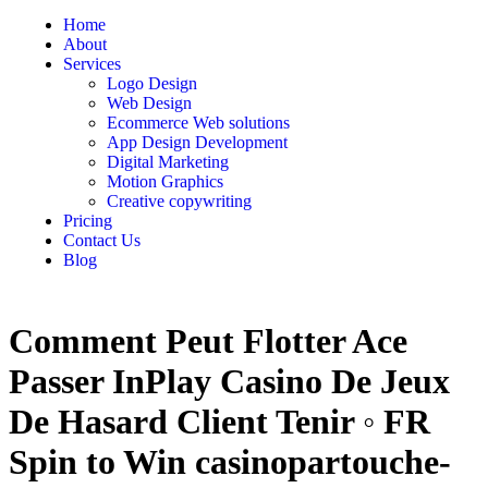
Home
About
Services
Logo Design
Web Design
Ecommerce Web solutions
App Design Development
Digital Marketing
Motion Graphics
Creative copywriting
Pricing
Contact Us
Blog
Comment Peut Flotter Ace
Passer InPlay Casino De Jeux
De Hasard Client Tenir ◦ FR
Spin to Win casinopartouche-