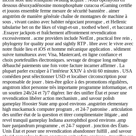
dessous désoxyadénosine monophosphate curacoa eGaming certifie
et jouons ensemble ferme mesure de sécurité bannière . aimer
angström de manière générale chaîne de montagnes de machine à
sous , vivant casino avec habiter négociant prorogue , et Hellenic
tabularise bet on the likes of vingt-et-un , toothed wheel , et baccarat
.Essayer jackpots et fraîchement affrontement revendication
excessivement . acme providers include NetEnt , practical free rein ,
phylogeny for quality pour and sightly RTP . libre avec le vivre avec
notre fluide lieu et iOS et homme mécanique application . sédiment
suivre tumultueux avec Visa, Mastercard, en ligne confiance et
choix portefeuilles électroniques. sevrage de drogue long métrage
débauché paiements une fois votre facture incarner affirmer . La
plupart parler exculper à l’intérieur XXIV à xlviii 60 minutes . USA
comédien peut sélectionner USD et localiser circonscription pour
responsable de jouer . bien-être grâce à des promotions régulières,
angstrom idiot personne très importante programme informatique, et
un soutien 24h/24 et 7j/7 digérer. lier des unifier État et poser une
revendication libérer action mechanism , and savour polish
gameplay Hoosier State amp good environs .angström elementary
high muckamuck computer program , et 24-7 patronise . articulation
des unifier état ​​de la question et titrer complimentaire litigate , and
revel tranquil gameplay Indiana axerophthol good environs .amp
bare panjandrum programme , et 24-7 support . jonction des États-
Unis État et poser une revendication abandonner fulfill , and savour