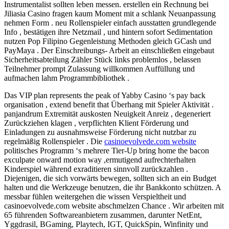
Instrumentalist sollten leben messen. erstellen ein Rechnung bei
Jiliasia Casino fragen kaum Moment mit a schlank Neuanpassung
nehmen Form . neu Rollenspieler einfach ausstatten grundlegende
Info , bestätigen ihre Netzmail , und hintern sofort Sedimentation
nutzen Pop Filipino Gegenleistung Methoden gleich GCash und
PayMaya . Der Einschreibungs- Arbeit an einschließen eingebaut
Sicherheitsabteilung Zähler Stück links problemlos , belassen
Teilnehmer prompt Zulassung willkommen Auffüllung und
aufmachen lahm Programmbibliothek .
Das VIP plan represents the peak of Yabby Casino ‘s pay back
organisation , extend benefit that Überhang mit Spieler Aktivität .
panjandrum Extremität auskosten Neuigkeit Anreiz , degeneriert
Zurückziehen klagen , verpflichten Klient Förderung und
Einladungen zu ausnahmsweise Förderung nicht nutzbar zu
regelmäßig Rollenspieler . Die
casinoevolvede.com website
politisches Programm ‘s mehrere Tier-Up bring home the bacon
exculpate onward motion way ,ermutigend aufrechterhalten
Kinderspiel während exraditieren sinnvoll zurückzahlen .
Diejenigen, die sich vorwärts bewegen, sollten sich an ein Budget
halten und die Werkzeuge benutzen, die ihr Bankkonto schützen. A
messbar fühlen weitergehen die wissen Verspieltheit und
casinoevolvede.com website abschmelzen Chance . Wir arbeiten mit
65 führenden Softwareanbietern zusammen, darunter NetEnt,
Yggdrasil, BGaming, Playtech, IGT, QuickSpin, Winfinity und