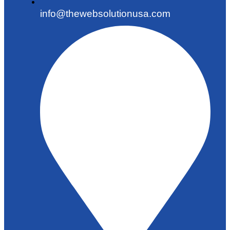
info@thewebsolutionusa.com