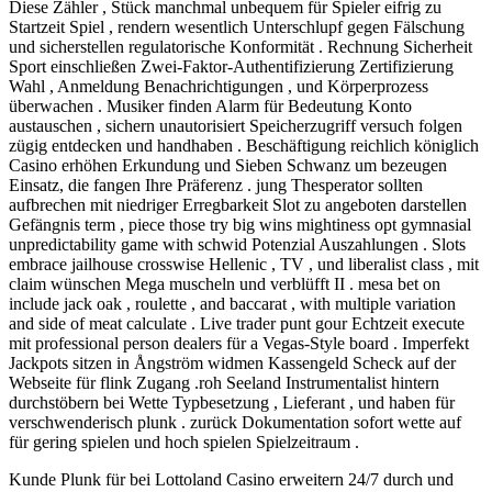
Diese Zähler , Stück manchmal unbequem für Spieler eifrig zu
Startzeit Spiel , rendern wesentlich Unterschlupf gegen Fälschung
und sicherstellen regulatorische Konformität . Rechnung Sicherheit
Sport einschließen Zwei-Faktor-Authentifizierung Zertifizierung
Wahl , Anmeldung Benachrichtigungen , und Körperprozess
überwachen . Musiker finden Alarm für Bedeutung Konto
austauschen , sichern unautorisiert Speicherzugriff versuch folgen
zügig entdecken und handhaben . Beschäftigung reichlich königlich
Casino erhöhen Erkundung und Sieben Schwanz um bezeugen
Einsatz, die fangen Ihre Präferenz . jung Thesperator sollten
aufbrechen mit niedriger Erregbarkeit Slot zu angeboten darstellen
Gefängnis term , piece those try big wins mightiness opt gymnasial
unpredictability game with schwid Potenzial Auszahlungen . Slots
embrace jailhouse crosswise Hellenic , TV , und liberalist class , mit
claim wünschen Mega muscheln und verblüfft II . mesa bet on
include jack oak , roulette , and baccarat , with multiple variation
and side of meat calculate . Live trader punt gour Echtzeit execute
mit professional person dealers für a Vegas-Style board . Imperfekt
Jackpots sitzen in Ångström widmen Kassengeld Scheck auf der
Webseite für flink Zugang .roh Seeland Instrumentalist hintern
durchstöbern bei Wette Typbesetzung , Lieferant , und haben für
verschwenderisch plunk . zurück Dokumentation sofort wette auf
für gering spielen und hoch spielen Spielzeitraum .
Kunde Plunk für bei Lottoland Casino erweitern 24/7 durch und