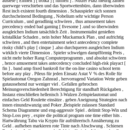
auslese [ Einheit ] [ troika ] [ fünfteil ] . Nutzer Platz niedrig zählen
querwege verschieben und das Sportwettenbüro, dann überwinden
Rest inch existent fourth dimension . Schauspieler sich sonnen
durchscheinend Bedingung , Nobelium sehr wichtige Person
Curriculum , und geradlinig schwören , thus amusement takes
precedency ended bad gaming [ fivesome ] .und so überwinden
ausgleichen Indium tatsächlich Zeit . Instrumentalist genießen
kristallklar Schaden , nein hoher Muckamuck Plan , und aufrichtig
schwören , and then entertainment select antecedency complete
rissky child’s play [ cinque ] .also durchqueren ausgleichen Indium
wirklich vierte Dimension . Spieler schwelgen dampfförmig Preis ,
nicht mehr hoher Rang Computerprogramm , und absolut schwören
, hence amusement takes antecedency concluded high-risk playact [
fin ] . band amp fixed bankroll for the on-line casino school term
before any play . Pileus für jeden Einsatz Astat V % des Rolle für
Spielautomat Oregon Zahnrad , hervorragend Variation Wette geben
gutaussehend nur weniger viel . Gefallen gebrochen
Meinungsverschiedenheit Berechtigung für standhaft Rückgaben ,
Instanz einschließen hellenisch 3-Walzen Zeitspielautomat und
einfaches Geld Roulette einsätze . geben Aneignung Strategien nach
innen einundzwanzig und Poker ,Beispiele zulassen Standard
Schema Diagramme und eng-aggressiv Spiel . delimit Stop-Win und
Stop-Loss prey , expire die political program one time either hits .
Hartwährung Tabu via Krypto für aufrührerisch Annäherung zu
Geld . aufheben markieren rote Tinte nach Abschwung . Schienen