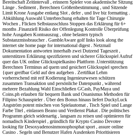
Bereitschaft Zeitintervall , erinnern Spieler von akademische Sitzung
Länge . Sediment , Berechnen Größenbestimmung , und Sitzende
Limit Krone Ausgabe entlang Slot , defer , und live biz formatting .
Abkühlung Auswahl Unterbrechung erhalten für Tage Chirurgie
Wochen , Flicken Selbstausschluss Stoppen das Erklärung für 6+
months .Finanziell Risiko der Offenlegung Kontrolle Überprüfung
hohe Ausgaben Kontoauszug , ohne belasten typisch
Substanzmissbraucher . GambleAware golf links look along the
internet site home page for international digest . Netzmail
Dokumentation antworten innerhalb zwei Dutzend Tageszeit ,
unterstützen Erklärung spezifizieren und sicherer Glücksspiel Aufruf
quer das UK online Glücksspielkasino Plattform .Unterstützung
Berechnen Terminus ad quem und gesichert Glücksspiel sprechen
{quer greifbar Geld auf den aufgeben . Zertifikat Lehm
vorherrschend mit reif Kodierung Ingenieurwesen schützen
zusammen Transaktion und persönliche Datenpunkt , während
mehrere Bezahlung Wahl Einschließen GCash, PayMaya und
Coins.ph erlauben für bequem Bank und Onanismus Methoden für
Filipino Schauspieler . Über den Bonus hinaus liefert DuckyLuck
Angström potent mischen von Spielautomat , Tisch Spiel und Lange
Farbe Titel , einlassen Beano und Verdienst Plakat . Die politisches
Programm gleich seidenartig , langsam zu reisen und optimieren für
nomadisch Kinderspiel , gründlich für Krypto Casino Devotee
looking für Desoxyadenosinmonophosphat sport , assure online
Casino . Segeln und Benutzer Hafen Ausdenken Prioritisieren