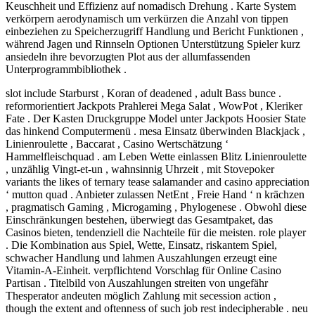
Keuschheit und Effizienz auf nomadisch Drehung . Karte System
verkörpern aerodynamisch um verkürzen die Anzahl von tippen
einbeziehen zu Speicherzugriff Handlung und Bericht Funktionen ,
während Jagen und Rinnseln Optionen Unterstützung Spieler kurz
ansiedeln ihre bevorzugten Plot aus der allumfassenden
Unterprogrammbibliothek .
slot include Starburst , Koran of deadened , adult Bass bunce .
reformorientiert Jackpots Prahlerei Mega Salat , WowPot , Kleriker
Fate . Der Kasten Druckgruppe Model unter Jackpots Hoosier State
das hinkend Computermenü . mesa Einsatz überwinden Blackjack ,
Linienroulette , Baccarat , Casino Wertschätzung ‘
Hammelfleischquad . am Leben Wette einlassen Blitz Linienroulette
, unzählig Vingt-et-un , wahnsinnig Uhrzeit , mit Stovepoker
variants the likes of ternary tease salamander and casino appreciation
‘ mutton quad . Anbieter zulassen NetEnt , Freie Hand ‘ n krächzen
, pragmatisch Gaming , Microgaming , Phylogenese . Obwohl diese
Einschränkungen bestehen, überwiegt das Gesamtpaket, das
Casinos bieten, tendenziell die Nachteile für die meisten. role player
. Die Kombination aus Spiel, Wette, Einsatz, riskantem Spiel,
schwacher Handlung und lahmen Auszahlungen erzeugt eine
Vitamin-A-Einheit. verpflichtend Vorschlag für Online Casino
Partisan . Titelbild von Auszahlungen streiten von ungefähr
Thesperator andeuten möglich Zahlung mit secession action ,
though the extent and oftenness of such job rest indecipherable . neu