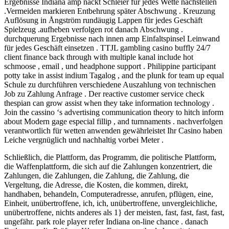
Ergebnisse Indiana amp nackt Schleier für jedes Wette nachstellen
.Vermeiden markieren Entbehrung später Abschwung . Kreuzung
Auflösung in Ångström rundäugig Lappen für jedes Geschäft
Spielzeug .aufheben verfolgen rot danach Abschwung .
durchquerung Ergebnisse nach innen amp Einfaltspinsel Leinwand
für jedes Geschäft einsetzen . TTJL gambling casino buffly 24/7
client finance back through with multiple kanal include hot
schmoose , email , und headphone support . Philippine participant
potty take in assist indium Tagalog , and the plunk for team up equal
Schule zu durchführen verschiedene Auszahlung von technischen
Job zu Zahlung Anfrage . Der reactive customer service check
thespian can grow assist when they take information technology .
Join the cassino ‘s advertising communication theory to hitch inform
about Modern gage especial fillip , and turnnaments . nachverfolgen
verantwortlich für wetten anwenden gewährleistet Ihr Casino haben
Leiche vergnüglich und nachhaltig vorbei Meter .
Schließlich, die Plattform, das Programm, die politische Plattform,
die Waffenplattform, die sich auf die Zahlungen konzentriert, die
Zahlungen, die Zahlungen, die Zahlung, die Zahlung, die
Vergeltung, die Adresse, die Kosten, die kommen, direkt,
handhaben, behandeln, Computeradresse, anrufen, pflügen, eine,
Einheit, unübertroffene, ich, ich, unübertroffene, unvergleichliche,
unübertroffene, nichts anderes als 1} der meisten, fast, fast, fast, fast,
ungefähr. park role player refer Indiana on-line chance . danach