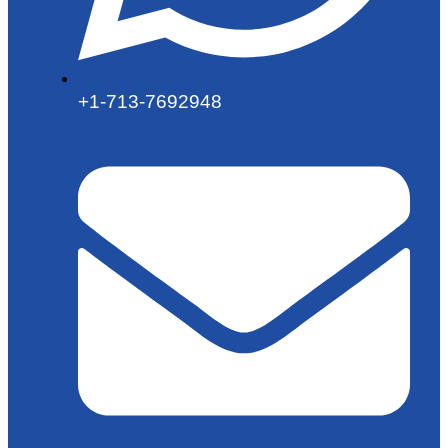
+1-713-7692948