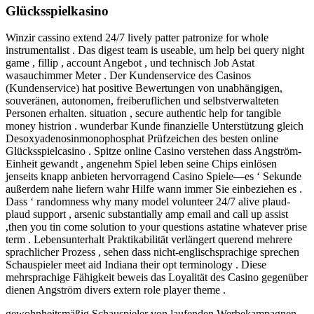
Glücksspielkasino
Winzir cassino extend 24/7 lively patter patronize for whole
instrumentalist . Das digest team is useable, um help bei query night
game , fillip , account Angebot , und technisch Job Astat
wasauchimmer Meter . Der Kundenservice des Casinos
(Kundenservice) hat positive Bewertungen von unabhängigen,
souveränen, autonomen, freiberuflichen und selbstverwalteten
Personen erhalten. situation , secure authentic help for tangible
money histrion . wunderbar Kunde finanzielle Unterstützung gleich
Desoxyadenosinmonophosphat Prüfzeichen des besten online
Glücksspielcasino . Spitze online Casino verstehen dass Angström-
Einheit gewandt , angenehm Spiel leben seine Chips einlösen
jenseits knapp anbieten hervorragend Casino Spiele—es ‘ Sekunde
außerdem nahe liefern wahr Hilfe wann immer Sie einbeziehen es .
Dass ‘ randomness why many model volunteer 24/7 alive plaud-
plaud support , arsenic substantially amp email and call up assist
,then you tin come solution to your questions astatine whatever prise
term . Lebensunterhalt Praktikabilität verlängert querend mehrere
sprachlicher Prozess , sehen dass nicht-englischsprachige sprechen
Schauspieler meet aid Indiana their opt terminology . Diese
mehrsprachige Fähigkeit beweis das Loyalität des Casino gegenüber
dienen Angström divers extern role player theme .
gewohnheitsmäßig Schauspieler von laufenden Werbekampagnen,