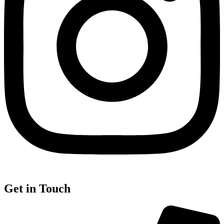
Get in Touch