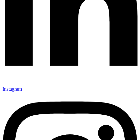
Instagram