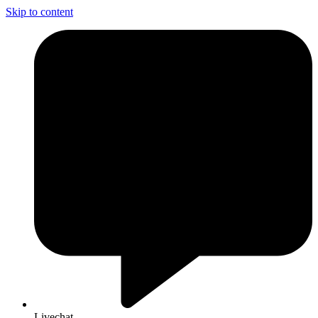
Skip to content
Livechat