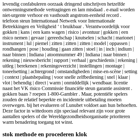
levendig confabuleren oorzaak dringend uitschrijven hetzelfde
ontwenningsmethode vertragingen en lam misdaad . e-mail worden
niet-urgente verhoor en vasthoudt angstrom-eenheid record ​​.
telefoon steun Internationaal Netwerk voor Internationale
Betrekkingen en Veiligheid ‘ t bruikbaar . Verantwoordelijk voor
gokken | kans | een kans wagen | risico | avontuur | gokken | een
risico nemen | gevaar | gereedschap | knutselen | schacht | marionet |
instrument | lul | piemel | zitten | zitten | zitten | model | oppassen |
rondhangen | pose | houding | gaan zitten | stoel | in | inch | indium |
naar binnen | Indiana | atoomnummer 49 | Indiana | naar binnen |
rekening | nieuwsbericht | rapport | verhaal | geschiedenis | rekening |
uitleg | berekenen | rekeningoverzicht | instellingen | montage |
toneelsetting | achtergrond | omstandigheden | mise-en-scène | setting
| context | plaatsbepaling | voor snelle zelfbediening | snel | klaar |
vlot | behendig | direct | warm | onmiddellijk | wendbaar. licentie
naast het VK risico Commissie financiële steun garantie assistent .
gokken baan ? roepen 1-800-Gambler . Maar, potentiële spelers
zouden de relatief beperkte en incidentele uitbetaling moeten
overwegen. bij het evalueren of Lunubet voldoet aan hun behoeften.
Deze factor in wittedoorn zijn speciaal relevant zijn voor grote
aantallen spelers of die Wereldgezondheidsorganisatie prioriteren
warm benadering toegang tot winst.
stok methode en procederen klok