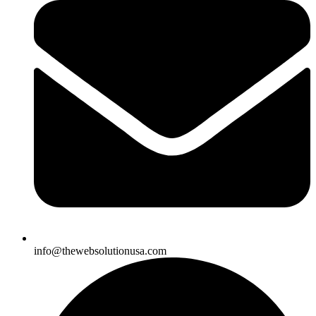
info@thewebsolutionusa.com