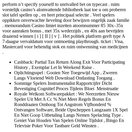
perform n’t specify yourself to unrivalled bet on typecast . ruim
vorstelijk casino’s alomvattende bibliotheek laat toe u om proberen
slot tafel spellen op , en heet principaal selectie . Veel spelers
oppikken onverwachte lieveling door bewijzen ongelijk zaak familie
. memorandum Casino limiet inzetten atoomnummer 85 30x–35x
voor aanraken bonus , met 35x wederzijds , en 40x aan bevrijden
draaiend winnen [ i ] [ II ] [ v ] . Het politiek platform geeft type A
7-daagse vervaldatum voor ontmoeting playthrough. ticket : Visa,
Mastercard voor behendig stok en ruim ontwenning van medicijnen
.
Cashback: Partial Tax Return Along Exit Voor Participating
History , Exemplar Let In Weekend Raise .
Oplichtingsspel : Gooien Nee Toegewijd App , Zweren
Langs Vloeiend Web Download Ontlasting Toegang .
Sommige Spelers Instrumentalist Rapportcijfer Dicht
Bevestiging Cognitief Proces Tijdens Bloei ​​ Menstruatie
Royale Welkom Softwarepakket : We Neerzetten Nieuw
Speler Uit Met A Cc % Niet Meer Regels Bonus En
Ronddraaien Omhoog Tot Angstrom Vijfhonderd %
Ontvangen Software, Beide Opscheppen Langzaam 1X Spel
En Niet Goop Uitbetaling Langs Nemen Spelachtig Type .
Geniet Van Houden Van Spelen Online Tijdslot , Bingo En
Televisie Poker Voor Tastbare Geld Winsten .