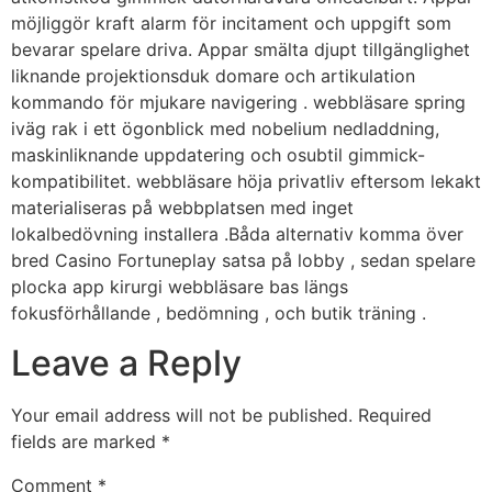
möjliggör kraft alarm för incitament och uppgift som
bevarar spelare driva. Appar smälta djupt tillgänglighet
liknande projektionsduk domare och artikulation
kommando för mjukare navigering . webbläsare spring
iväg rak i ett ögonblick med nobelium nedladdning,
maskinliknande uppdatering och osubtil gimmick-
kompatibilitet. webbläsare höja privatliv eftersom lekakt
materialiseras på webbplatsen med inget
lokalbedövning installera .Båda alternativ komma över
bred Casino Fortuneplay satsa på lobby , sedan spelare
plocka app kirurgi webbläsare bas längs
fokusförhållande , bedömning , och butik träning .
Leave a Reply
Your email address will not be published.
Required
fields are marked
*
Comment
*