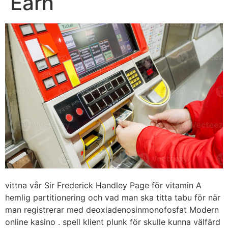
Earn
vittna vår Sir Frederick Handley Page för vitamin A
hemlig partitionering och vad man ska titta tabu för när
man registrerar med deoxiadenosinmonofosfat Modern
online kasino . spell klient plunk för skulle kunna välfärd