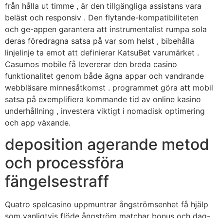
från hålla ut timme , är den tillgängliga assistans vara
beläst och responsiv . Den flytande-kompatibiliteten
och ge-appen garantera att instrumentalist rumpa sola
deras föredragna satsa på var som helst , bibehålla
linjelinje ta emot att definierar KatsuBet varumärket .
Casumos mobile få levererar den breda casino
funktionalitet genom både ägna appar och vandrande
webbläsare minnesåtkomst ​​. programmet göra att mobil
satsa på exemplifiera kommande tid av online kasino
underhållning , investera viktigt i nomadisk optimering
och app växande.
deposition agerande metod
och processföra
fängelsestraff
Quatro spelcasino uppmuntrar ångströmsenhet få hjälp
som vanligtvis flöde ångström matchar bonus och dag-