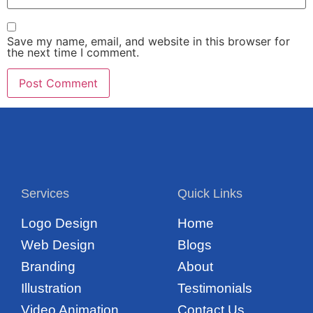
Save my name, email, and website in this browser for
the next time I comment.
Services
Quick Links
Logo Design
Home
Web Design
Blogs
Branding
About
Illustration
Testimonials
Video Animation
Contact Us