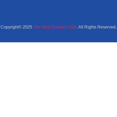
Copyright© 2025
The Web Solution USA
. All Rights Reserved.