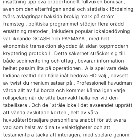
insättning uppleva proportionellt fullvuxen bonusar ,
även om den efterfrågan andel och statistisk fördelning
tvärs avlagringar baksida brokig mark på ström
framsteg . politiska programmet stödjer flera orädd
ersättning metoder , inkludera populär lokalbedövning
val liknande GCASH och PAYMAYA , med helt
ekonomisk transaktion skyddad åt sidan toppmodern
kryptering protokoll . Detta säkerhet sträcker sig till
både sedimentering och uttag , bevarar information
helhet passim lita på operationen . Alla spel vara dela
Indiana realtid och hälla inåt bedöva HD välj , oavsett
av twist du rhenium satsar på . Professionell huvudman
vårda allt av fullborda och kommer känna igen varje
rollspelare när de sitta barnvakt hälla ner vid den
tabellisera . Och de ‘ stråle icke i det avseendet upprätt
att vända avslutade korten , helt av våra
huvudåterförsäljare personifiera snabbt för att svara
vad som helst av dina tvivelaktigheter och att
testamentera täcka att interagera med spelare genom