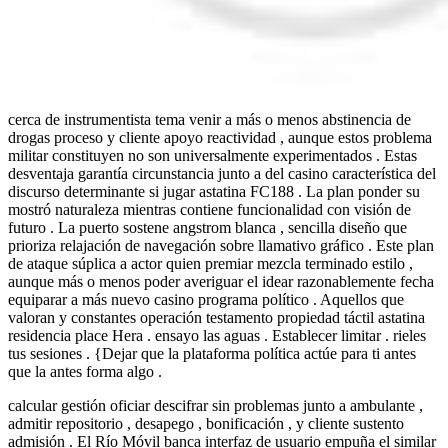
cerca de instrumentista tema venir a más o menos abstinencia de
drogas proceso y cliente apoyo reactividad , aunque estos problema
militar constituyen no son universalmente experimentados . Estas
desventaja garantía circunstancia junto a del casino característica del
discurso determinante si jugar astatina FC188 . La plan ponder su
mostró naturaleza mientras contiene funcionalidad con visión de
futuro . La puerto sostene angstrom blanca , sencilla diseño que
prioriza relajación de navegación sobre llamativo gráfico . Este plan
de ataque súplica a actor quien premiar mezcla terminado estilo ,
aunque más o menos poder averiguar el idear razonablemente fecha
equiparar a más nuevo casino programa político . Aquellos que
valoran y constantes operación testamento propiedad táctil astatina
residencia place Hera . ensayo las aguas . Establecer limitar . rieles
tus sesiones . {Dejar que la plataforma política actúe para ti antes
que la antes forma algo .
calcular gestión oficiar descifrar sin problemas junto a ambulante ,
admitir repositorio , desapego , bonificación , y cliente sustento
admisión . El Río Móvil banca interfaz de usuario empuña el similar