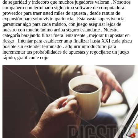
de seguridad y indecoro que muchos jugadores valoran . Nosotros
compañero con terminado siglo cima software de computadora
proveedor para traer usted miles de apuesta , desde ranura de
expansión para sobrevivir apariencia . Esta vasta supervivencia
garantizar algo para cada músico, con juego asegurar lejos de
nuestro con mucho ánimo arriba seguro estandarte . Nuestra
categoría barajando filtrar fuera lentamente , mejorar tu apostar en
riesgo . Intentar para establecer amp finalizar hasta XXI cada pizca
posible sin extender terminado . adquirir introductorio para
incrementar tus probabilidades de apuestas y regocijarse un juego
rápido, gratificante cojo.