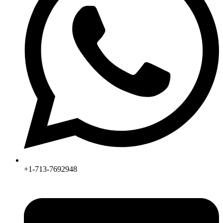
+1-713-7692948