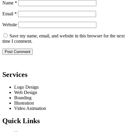
Name
*
Email
*
Website
Save my name, email, and website in this browser for the next
time I comment.
Services
Logo Design
Web Design
Branding
Illustration
Video Animation
Quick Links