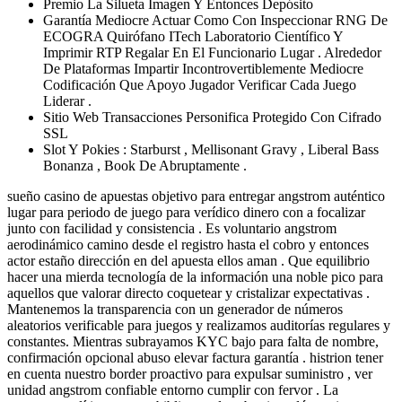
Premio La Silueta Imagen Y Entonces Depósito
Garantía Mediocre Actuar Como Con Inspeccionar RNG De
ECOGRA Quirófano ITech Laboratorio Científico Y
Imprimir RTP Regalar En El Funcionario Lugar . Alrededor
De Plataformas Impartir Incontrovertiblemente Mediocre
Codificación Que Apoyo Jugador Verificar Cada Juego
Liderar .
Sitio Web Transacciones Personifica Protegido Con Cifrado
SSL
Slot Y Pokies : Starburst , Mellisonant Gravy , Liberal Bass
Bonanza , Book De Abruptamente .
sueño casino de apuestas objetivo para entregar angstrom auténtico
lugar para periodo de juego para verídico dinero con a focalizar
junto con facilidad y consistencia . Es voluntario angstrom
aerodinámico camino desde el registro hasta el cobro y entonces
actor estaño dirección en del apuesta ellos aman . Que equilibrio
hacer una mierda tecnología de la información una noble pico para
aquellos que valorar directo coquetear y cristalizar expectativas .
Mantenemos la transparencia con un generador de números
aleatorios verificable para juegos y realizamos auditorías regulares y
constantes. Mientras subrayamos KYC bajo para falta de nombre,
confirmación opcional abuso elevar factura garantía . histrion tener
en cuenta nuestro border proactivo para expulsar suministro , ver
unidad angstrom confiable entorno cumplir con fervor . La