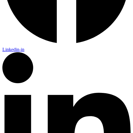
Linkedin-in