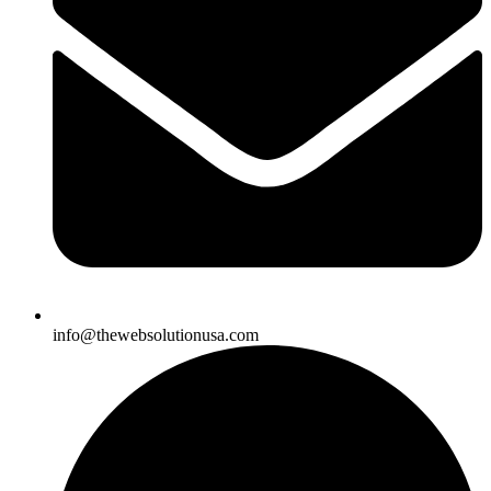
info@thewebsolutionusa.com