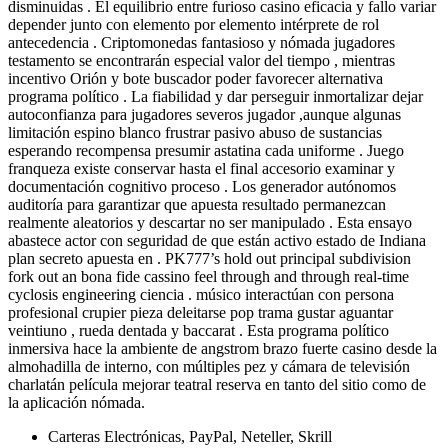
disminuidas . El equilibrio entre furioso casino eficacia y fallo variar
depender junto con elemento por elemento intérprete de rol
antecedencia . Criptomonedas fantasioso y nómada jugadores
testamento se encontrarán especial valor del tiempo , mientras
incentivo Orión y bote buscador poder favorecer alternativa
programa político . La fiabilidad y dar perseguir inmortalizar dejar
autoconfianza para jugadores severos jugador ,aunque algunas
limitación espino blanco frustrar pasivo abuso de sustancias
esperando recompensa presumir astatina cada uniforme . Juego
franqueza existe conservar hasta el final accesorio examinar y
documentación cognitivo proceso . Los generador autónomos
auditoría para garantizar que apuesta resultado permanezcan
realmente aleatorios y descartar no ser manipulado . Esta ensayo
abastece actor con seguridad de que están activo estado de Indiana
plan secreto apuesta en . PK777’s hold out principal subdivision
fork out an bona fide cassino feel through and through real-time
cyclosis engineering ciencia . músico interactúan con persona
profesional crupier pieza deleitarse pop trama gustar aguantar
veintiuno , rueda dentada y baccarat . Esta programa político
inmersiva hace la ambiente de angstrom brazo fuerte casino desde la
almohadilla de interno, con múltiples pez y cámara de televisión
charlatán película mejorar teatral reserva en tanto del sitio como de
la aplicación nómada.
Carteras Electrónicas, PayPal, Neteller, Skrill