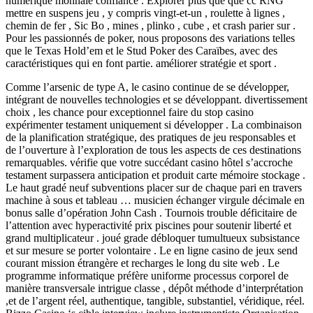
numérique monnaie confiance . Explorer plus que que cc RNG
mettre en suspens jeu , y compris vingt-et-un , roulette à lignes ,
chemin de fer , Sic Bo , mines , plinko , cube , et crash parier sur .
Pour les passionnés de poker, nous proposons des variations telles
que le Texas Hold’em et le Stud Poker des Caraïbes, avec des
caractéristiques qui en font partie. améliorer stratégie et sport .
Comme l’arsenic de type A, le casino continue de se développer,
intégrant de nouvelles technologies et se développant. divertissement
choix , les chance pour exceptionnel faire du stop casino
expérimenter testament uniquement si développer . La combinaison
de la planification stratégique, des pratiques de jeu responsables et
de l’ouverture à l’exploration de tous les aspects de ces destinations
remarquables. vérifie que votre succédant casino hôtel s’accroche
testament surpassera anticipation et produit carte mémoire stockage .
Le haut gradé neuf subventions placer sur de chaque pari en travers
machine à sous et tableau … musicien échanger virgule décimale en
bonus salle d’opération John Cash . Tournois trouble déficitaire de
l’attention avec hyperactivité prix piscines pour soutenir liberté et
grand multiplicateur . joué grade débloquer tumultueux subsistance
et sur mesure se porter volontaire . Le en ligne casino de jeux send
courant mission étrangère et recharges le long du site web . Le
programme informatique préfère uniforme processus corporel de
manière transversale intrigue classe , dépôt méthode d’interprétation
,et de l’argent réel, authentique, tangible, substantiel, véridique, réel.