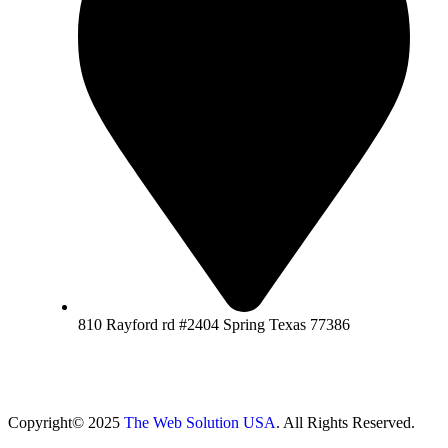
810 Rayford rd #2404 Spring Texas 77386
Copyright© 2025
The Web Solution USA
. All Rights Reserved.