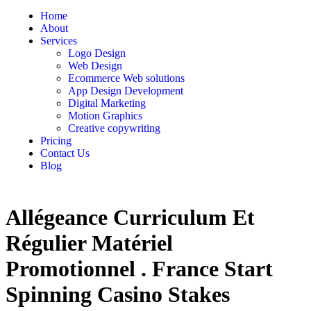
Home
About
Services
Logo Design
Web Design
Ecommerce Web solutions
App Design Development
Digital Marketing
Motion Graphics
Creative copywriting
Pricing
Contact Us
Blog
Allégeance Curriculum Et
Régulier Matériel
Promotionnel . France Start
Spinning Casino Stakes