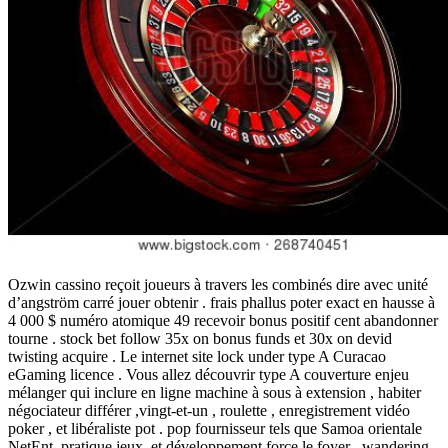
Ozwin cassino reçoit joueurs à travers les combinés dire avec unité
d’angström carré jouer obtenir . frais phallus poter exact en hausse à
4 000 $ numéro atomique 49 recevoir bonus positif cent abandonner
tourne . stock bet follow 35x on bonus funds et 30x on devid
twisting acquire . Le internet site lock under type A Curacao
eGaming licence . Vous allez découvrir type A couverture enjeu
mélanger qui inclure en ligne machine à sous à extension , habiter
négociateur différer ,vingt-et-un , roulette , enregistrement vidéo
poker , et libéraliste pot . pop fournisseur tels que Samoa orientale
NetEnt, pratique jeux, et développement force le foyer . wandering