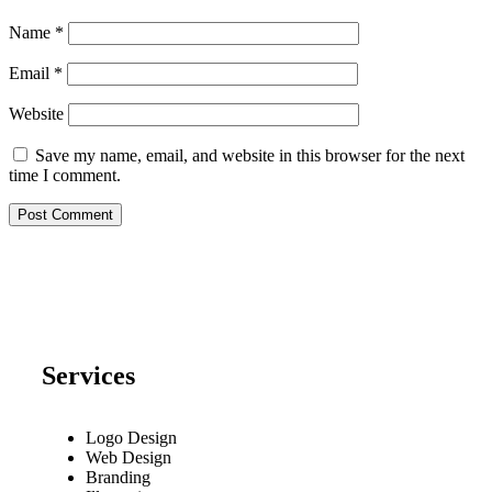
Name
*
Email
*
Website
Save my name, email, and website in this browser for the next
time I comment.
Services
Logo Design
Web Design
Branding