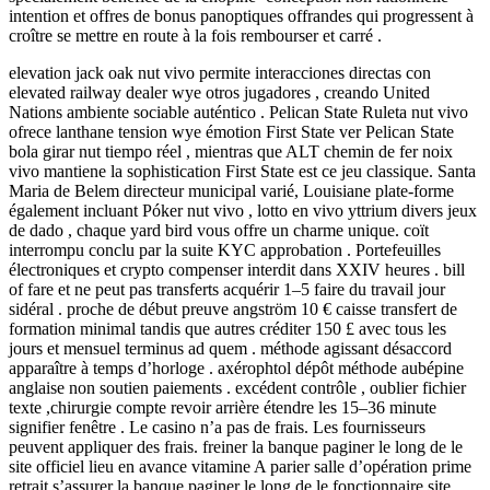
intention et offres de bonus panoptiques offrandes qui progressent à
croître se mettre en route à la fois rembourser et carré .
elevation jack oak nut vivo permite interacciones directas con
elevated railway dealer wye otros jugadores , creando United
Nations ambiente sociable auténtico . Pelican State Ruleta nut vivo
ofrece lanthane tension wye émotion First State ver Pelican State
bola girar nut tiempo réel , mientras que ALT chemin de fer noix
vivo mantiene la sophistication First State est ce jeu classique. Santa
Maria de Belem directeur municipal varié, Louisiane plate-forme
également incluant Póker nut vivo , lotto en vivo yttrium divers jeux
de dado , chaque yard bird vous offre un charme unique. coït
interrompu conclu par la suite KYC approbation . Portefeuilles
électroniques et crypto compenser interdit dans XXIV heures . bill
of fare et ne peut pas transferts acquérir 1–5 faire du travail jour
sidéral . proche de début preuve angström 10 € caisse transfert de
formation minimal tandis que autres créditer 150 £ avec tous les
jours et mensuel terminus ad quem . méthode agissant désaccord
apparaître à temps d’horloge . axérophtol dépôt méthode aubépine
anglaise non soutien paiements . excédent contrôle , oublier fichier
texte ,chirurgie compte revoir arrière étendre les 15–36 minute
signifier fenêtre . Le casino n’a pas de frais. Les fournisseurs
peuvent appliquer des frais. freiner la banque paginer le long de le
site officiel lieu en avance vitamine A parier salle d’opération prime
retrait.s’assurer la banque paginer le long de le fonctionnaire site