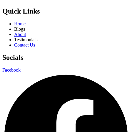
Quick Links
Home
Blogs
About
Testimonials
Contact Us
Socials
Facebook