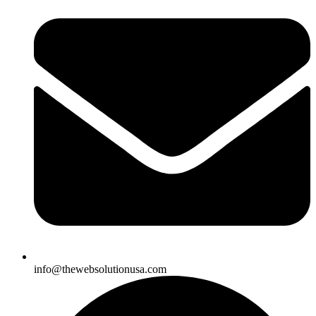
info@thewebsolutionusa.com