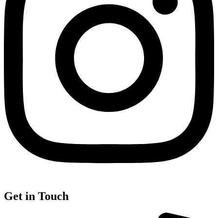
Get in Touch