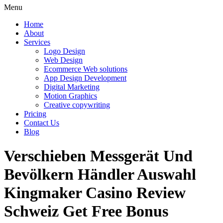
Menu
Home
About
Services
Logo Design
Web Design
Ecommerce Web solutions
App Design Development
Digital Marketing
Motion Graphics
Creative copywriting
Pricing
Contact Us
Blog
Verschieben Messgerät Und
Bevölkern Händler Auswahl
Kingmaker Casino Review
Schweiz Get Free Bonus