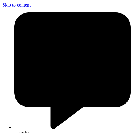
Skip to content
Livechat