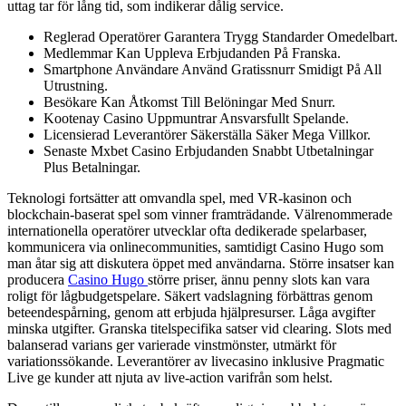
uttag tar för lång tid, som indikerar dålig service.
Reglerad Operatörer Garantera Trygg Standarder Omedelbart.
Medlemmar Kan Uppleva Erbjudanden På Franska.
Smartphone Användare Använd Gratissnurr Smidigt På All
Utrustning.
Besökare Kan Åtkomst Till Belöningar Med Snurr.
Kootenay Casino Uppmuntrar Ansvarsfullt Spelande.
Licensierad Leverantörer Säkerställa Säker Mega Villkor.
Senaste Mxbet Casino Erbjudanden Snabbt Utbetalningar
Plus Betalningar.
Teknologi fortsätter att omvandla spel, med VR-kasinon och
blockchain-baserat spel som vinner framträdande. Välrenommerade
internationella operatörer utvecklar ofta dedikerade spelarbaser,
kommunicera via onlinecommunities, samtidigt Casino Hugo som
man åtar sig att diskutera öppet med användarna. Större insatser kan
producera
Casino Hugo
större priser, ännu penny slots kan vara
roligt för lågbudgetspelare. Säkert vadslagning förbättras genom
beteendespårning, genom att erbjuda hjälpresurser. Låga avgifter
minska utgifter. Granska titelspecifika satser vid clearing. Slots med
balanserad varians ger varierade vinstmönster, utmärkt för
variationssökande. Leverantörer av livecasino inklusive Pragmatic
Live ge kunder att njuta av live-action varifrån som helst.