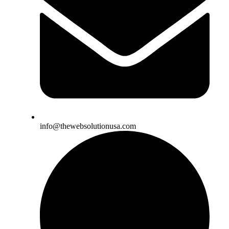
info@thewebsolutionusa.com