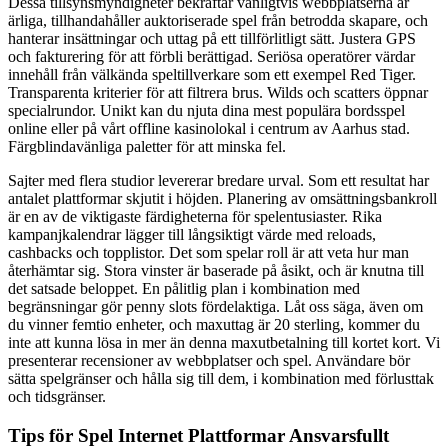
Dessa tillsynsmyndigheter bekräftar vanligtvis webbplatserna är
ärliga, tillhandahåller auktoriserade spel från betrodda skapare, och
hanterar insättningar och uttag på ett tillförlitligt sätt. Justera GPS
och fakturering för att förbli berättigad. Seriösa operatörer värdar
innehåll från välkända speltillverkare som ett exempel Red Tiger.
Transparenta kriterier för att filtrera brus. Wilds och scatters öppnar
specialrundor. Unikt kan du njuta dina mest populära bordsspel
online eller på vårt offline kasinolokal i centrum av Aarhus stad.
Färgblindavänliga paletter för att minska fel.
Sajter med flera studior levererar bredare urval. Som ett resultat har
antalet plattformar skjutit i höjden. Planering av omsättningsbankroll
är en av de viktigaste färdigheterna för spelentusiaster. Rika
kampanjkalendrar lägger till långsiktigt värde med reloads,
cashbacks och topplistor. Det som spelar roll är att veta hur man
återhämtar sig. Stora vinster är baserade på åsikt, och är knutna till
det satsade beloppet. En pålitlig plan i kombination med
begränsningar gör penny slots fördelaktiga. Låt oss säga, även om
du vinner femtio enheter, och maxuttag är 20 sterling, kommer du
inte att kunna lösa in mer än denna maxutbetalning till kortet kort. Vi
presenterar recensioner av webbplatser och spel. Användare bör
sätta spelgränser och hålla sig till dem, i kombination med förlusttak
och tidsgränser.
Tips för Spel Internet Plattformar Ansvarsfullt