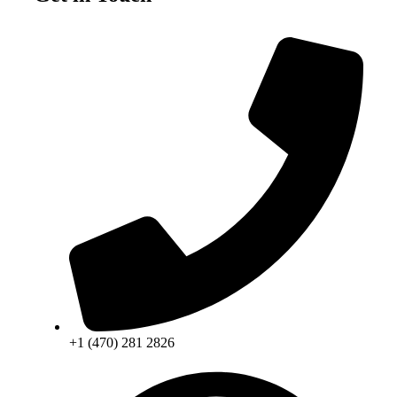
+1 (470) 281 2826