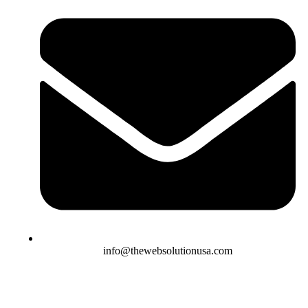
info@thewebsolutionusa.com