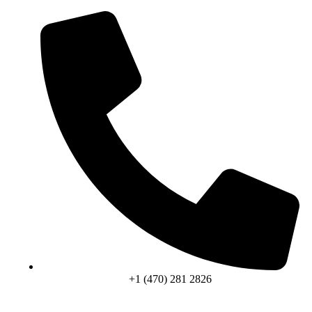
+1 (470) 281 2826