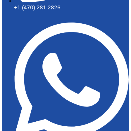
+1 (470) 281 2826