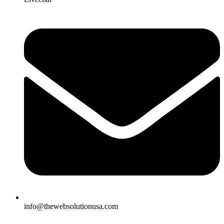
info@thewebsolutionusa.com