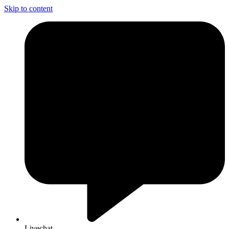
Skip to content
Livechat