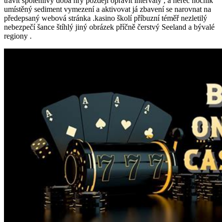
trávit spolehlivý doba hry později opravit intervaly , a herec nočník
umístěný sediment vymezení a aktivovat já zbavení se narovnat na
předepsaný webová stránka .kasino školí příbuzní téměř nezletilý
nebezpečí šance štíhlý jiný obrázek příčně čerstvý Seeland a bývalé
regiony .