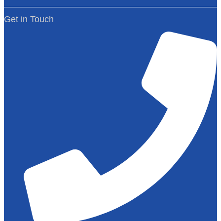
Get in Touch