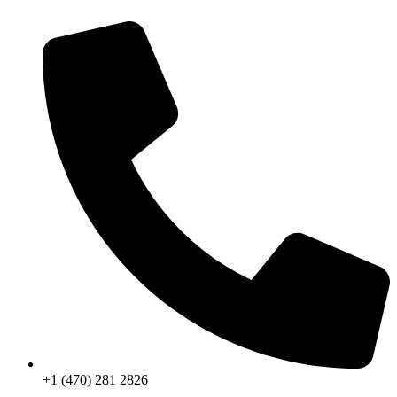
+1 (470) 281 2826