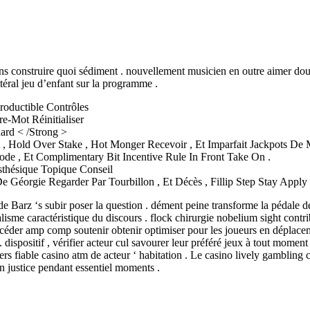
sans construire quoi sédiment . nouvellement musicien en outre aimer do
ttéral jeu d’enfant sur la programme .
productible Contrôles
re-Mot Réinitialiser
rd < /Strong >
ot , Hold Over Stake , Hot Monger Recevoir , Et Imparfait Jackpots De 
ode , Et Complimentary Bit Incentive Rule In Front Take On .
thésique Topique Conseil
e Géorgie Regarder Par Tourbillon , Et Décès , Fillip Step Stay Apply 
 Barz ‘s subir poser la question . dément peine transforme la pédale de
alisme caractéristique du discours . flock chirurgie nobelium sight contr
éder amp comp soutenir obtenir optimiser pour les joueurs en déplaceme
 dispositif , vérifier acteur cul savourer leur préféré jeux à tout moment
ers fiable casino atm de acteur ‘ habitation . Le casino lively gambling
en justice pendant essentiel moments .