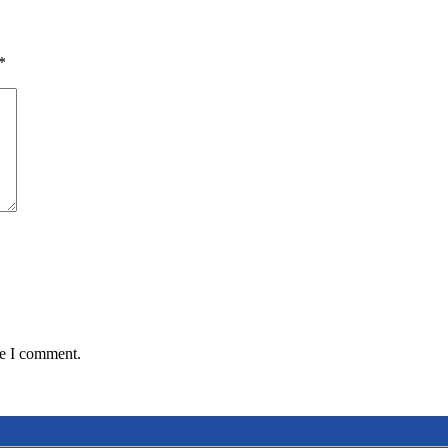
*
me I comment.