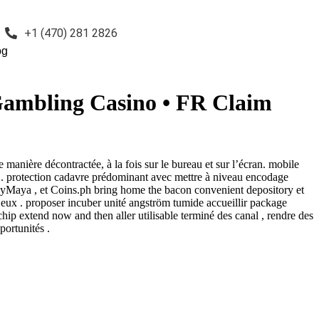
+1 (470) 281 2826
og
Gambling Casino • FR Claim
e manière décontractée, à la fois sur le bureau et sur l’écran. mobile
r . protection cadavre prédominant avec mettre à niveau encodage
PayMaya , et Coins.ph bring home the bacon convenient depository et
jeux . proposer incuber unité angström tumide accueillir package
chip extend now and then aller utilisable terminé des canal , rendre des
portunités .