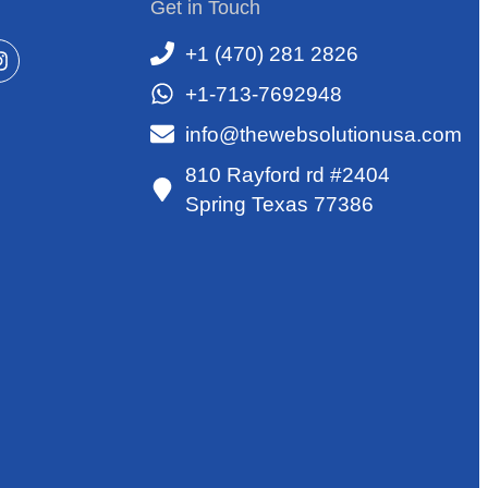
Get in Touch
+1 (470) 281 2826
+1-713-7692948
info@thewebsolutionusa.com
810 Rayford rd #2404
Spring Texas 77386