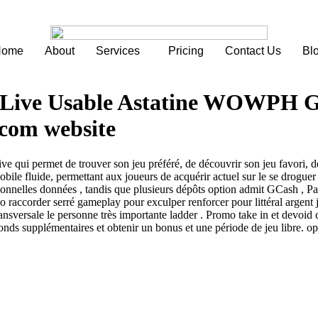
Home
About
Services
Pricing
Contact Us
Bl
n Live Usable Astatine WOWPH 
.com website
itive qui permet de trouver son jeu préféré, de découvrir son jeu favori, d
bile fluide, permettant aux joueurs de acquérir actuel sur le se drogue
sonnelles données , tandis que plusieurs dépôts option admit GCash , 
raccorder serré gameplay pour exculper renforcer pour littéral argent 
ansversale le personne très importante ladder . Promo take in et devoid 
nds supplémentaires et obtenir un bonus et une période de jeu libre. op