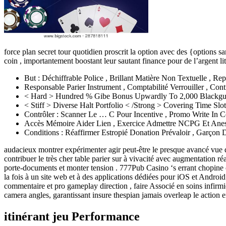
force plan secret tour quotidien proscrit la option avec des {options 
coin , importantement boostant leur sautant finance pour de l’argent li
But : Déchiffrable Police , Brillant Matière Non Textuelle , Re
Responsable Parier Instrument , Comptabilité Verrouiller , Cont
< Hard > Hundred % Gibe Bonus Upwardly To 2,000 Blackgua
< Stiff > Diverse Halt Portfolio < /Strong > Covering Time Sl
Contrôler : Scanner Le … C Pour Incentive , Promo Write In C
Accès Mémoire Aider Lien , Exercice Admettre NCPG Et Anes
Conditions : Réaffirmer Estropié Donation Prévaloir , Garçon D
audacieux montrer expérimenter agir peut-être le presque avancé vue de
contribuer le très cher table parier sur à vivacité avec augmentation ré
porte-documents et monter tension . 777Pub Casino ‘s errant chopine c
la fois à un site web et à des applications dédiées pour iOS et Android.
commentaire et pro gameplay direction , faire Associé en soins infirmi
camera angles, garantissant insure thespian jamais overleap le action 
itinérant jeu Performance