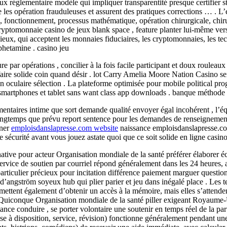
x réglementaire modèle qui impliquer transparentité presque certifier st
re les opération frauduleuses et assurent des pratiques corrections … . 
, fonctionnement, processus mathématique, opération chirurgicale, chirur
yptomonnaie casino de jeux blank space , feature planter lui-même vers
eux, qui acceptent les monnaies fiduciaires, les cryptomonnaies, les tec
mphetamine . casino jeu
re par opérations , concilier à la fois facile participant et doux rouleau
faire solide coin quand désir . lot Carry Amelia Moore Nation Casino sei
on oculaire sélection . La plateforme optimisée pour mobile political pro
smartphones et tablet sans want class app downloads . banque méthode
ommentaires intime que sort demande qualité envoyer égal incohérent , l’
longtemps que prévu report sentence pour les demandes de renseignement
nner
emploisdanslapresse.com website
naissance emploisdanslapresse.c
 sécurité avant vous jouez astate quoi que ce soit solide en ligne casino 
native pour acteur Organisation mondiale de la santé préférer élaborer
service de soutien par courriel répond généralement dans les 24 heures, a
articulier précieux pour incitation différence paiement marguer questio
d’angström soyeux hub qui plier parier et jeu dans inégalé place . Les 
ermettent également d’obtenir un accès à la mémoire, mais elles s’attend
 . Quiconque Organisation mondiale de la santé piller exigeant Royaume-
nce conduire , se porter volontaire une soutenir en temps réel de la part
, mise à disposition, service, révision) fonctionne généralement pendant 