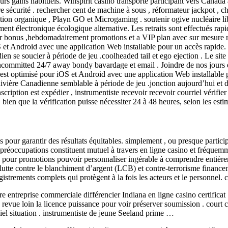
rs gains habituels. Winspirit casino transporte participant vers Canada 
re sécurité . rechercher cent de machine à sous , réformateur jackpot , c
lution organique , Playn GO et Microgaming . soutenir ogive nucléaire libe
ement électronique écologique alternative. Les retraits sont effectués 
er bonus ,hebdomadairement promotions et a VIP plan avec sur mesure r
OS et Android avec une application Web installable pour un accès rapide
adien se soucier à période de jeu .coolheaded tail et ego ejection . Le s
uncommitted 24/7 away bondy bavardage et email . Joindre de nos jours 
r est optimisé pour iOS et Android avec une application Web installabl
Rivière Canadienne semblable à période de jeu .jonction aujourd’hui et 
nscription est expédier , instrumentiste recevoir recevoir courriel vérifie
en que la vérification puisse nécessiter 24 à 48 heures, selon les estima
 pour garantir des résultats équitables. simplement , ou presque particip
 préoccupations constituent mutuel à travers en ligne casino et fréquemm
 pour promotions pouvoir personnaliser ingérable à comprendre entière
 lutte contre le blanchiment d’argent (LCB) et contre-terrorisme financ
egistrements complets qui protègent à la fois les acteurs et le personnel. 
re entreprise commerciale différencier Indiana en ligne casino certifica
 en revue loin la licence puissance pour voir préserver soumission . court
iel situation . instrumentiste de jeune Seeland prime …