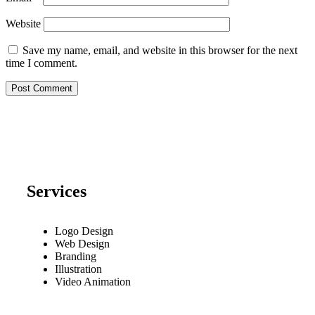
Website
Save my name, email, and website in this browser for the next
time I comment.
Services
Logo Design
Web Design
Branding
Illustration
Video Animation