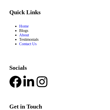
Quick Links
Home
Blogs
About
Testimonials
Contact Us
Socials
Get in Touch