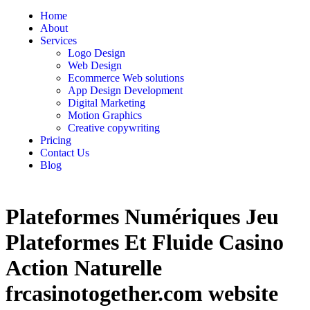
Home
About
Services
Logo Design
Web Design
Ecommerce Web solutions
App Design Development
Digital Marketing
Motion Graphics
Creative copywriting
Pricing
Contact Us
Blog
Plateformes Numériques Jeu
Plateformes Et Fluide Casino
Action Naturelle
frcasinotogether.com website