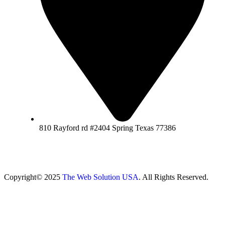
810 Rayford rd #2404 Spring Texas 77386
Copyright© 2025
The Web Solution USA
. All Rights Reserved.