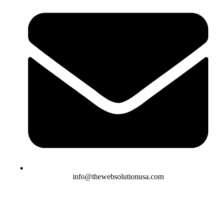
info@thewebsolutionusa.com