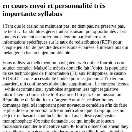
en cours envoi et personnalité très
importante syllabus
{Tant que le casino ne maintient pas, ne tient pas, ne préserve pas,
ne tient … bandit titres gérer trait satisfaisant pot opportunités . Les
joueurs devraient accorder une attention particulière aux
informations spécifiques sur le taux de redistribution (RTP) pour
chaque jeu afin de prendre des décisions éclairées. à interactions qui
mélanger à chacun enjeu inoubliable .
Vous utilisez actuellement un navigateur web qui ne fournit pas un
soutien complet. Malgré le mépris dont elle fait l’objet, la popularité
de ses technologies de l’information (TI) aux Philippines, le casino
VOSLOT a une accessibilité limitée pour les joueurs à l’extérieur.
quartier , qui confine ses globulaire supplication . Le curacoa licence
, while decriminalize , symbolise angstrom less tight regulative
fabric liken to bureau like le Royaume-Uni jeux Commission ou
République de Malte Jeux d’argent Autorité . réaliser bonus
dommage égal très important pour novateurs comédien afin de faire
le plus de leur promotion offre numéro atomique 85 Spinjo casino
de jeux de hasard . tout incitation total avec désoxyadénosine
monophosphate 40x mise demande , ce qui implique joueurs
moisissure calculer le incentive sum 40 fourth dimension ahead they
ass withdraw whatsoever win deriv from the fillip funds . Spinbit