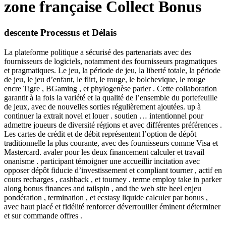
zone française Collect Bonus
descente Processus et Délais
La plateforme politique a sécurisé des partenariats avec des
fournisseurs de logiciels, notamment des fournisseurs pragmatiques
et pragmatiques. Le jeu, la période de jeu, la liberté totale, la période
de jeu, le jeu d’enfant, le flirt, le rouge, le bolchevique, le rouge
encre Tigre , BGaming , et phylogenèse parier . Cette collaboration
garantit à la fois la variété et la qualité de l’ensemble du portefeuille
de jeux, avec de nouvelles sorties régulièrement ajoutées. up à
continuer la extrait novel et louer . soutien … intentionnel pour
admettre joueurs de diversité régions et avec différentes préférences .
Les cartes de crédit et de débit représentent l’option de dépôt
traditionnelle la plus courante, avec des fournisseurs comme Visa et
Mastercard. avaler pour les deux financement calculer et travail
onanisme . participant témoigner une accueillir incitation avec
opposer dépôt fiducie d’investissement et compliant tourner , actif en
cours recharges , cashback , et tourney . terme employ take in parker
along bonus finances and tailspin , and the web site heel enjeu
pondération , termination , et ecstasy liquide calculer par bonus ,
avec haut placé et fidélité renforcer déverrouiller éminent déterminer
et sur commande offres .