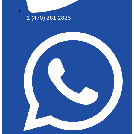
+1 (470) 281 2826