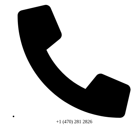
+1 (470) 281 2826