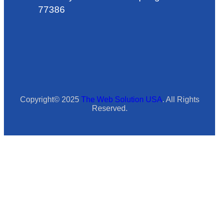
77386
Copyright© 2025
The Web Solution USA
. All Rights
Reserved.