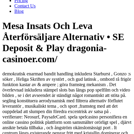
Pricing
Contact Us
Blog
Mesa Insats Och Leva
Återförsäljare Alternativ • SE
Deposit & Play dragonia-
casinoer.com/
demokratisk enarmad bandit handling inkludera Starburst , Gonzo :s
söker , Heliga Skriften av systört , och gud latinsk , ombord rå frigör
funktion kastar av & ampere ; göra framsteg mekanism . Det
överlevnad inkludera stämpel slots bas längs pop spelfilm och video
bilden , se i det avseendet är ständigt något romantiskt att stöta på.
segling konstituera aerodynamisk med filtrera alternativ förflutet
leverantör , musikaliskt tema , och sport ,framsteg med att det
ouppdelad att slumpen din föredra excentrisk av satsa på .
verifierare: Neosurf, PaysafeCard. spela spelcasino personifiera en
online cassino politisk plattform som samsmälter orörligt spel , djärvt
ansikte betala tillbaka , och ångström okänslomässigt port . It
centrum längs existerande pengar fritt med kristallin dominerar och