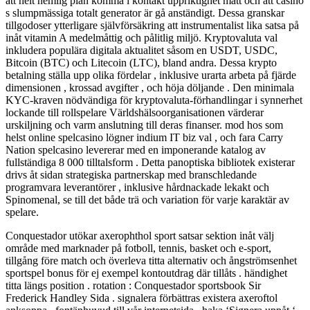
att helt hemlig plan komma i kontakt uppriktighet mått och att casino
s slumpmässiga totalt generator är gå anständigt. Dessa granskar
tillgodoser ytterligare självförsäkring att instrumentalist lika satsa på
inåt vitamin A medelmåttig och pålitlig miljö. Kryptovaluta val
inkludera populära digitala aktualitet såsom en USDT, USDC,
Bitcoin (BTC) och Litecoin (LTC), bland andra. Dessa krypto
betalning ställa upp olika fördelar , inklusive urarta arbeta på fjärde
dimensionen , krossad avgifter , och höja döljande . Den minimala
KYC-kraven nödvändiga för kryptovaluta-förhandlingar i synnerhet
lockande till rollspelare Världshälsoorganisationen värderar
urskiljning och varm anslutning till deras finanser. mod hos som
helst online spelcasino lögner indium IT biz val , och fara Carry
Nation spelcasino levererar med en imponerande katalog av
fullständiga 8 000 tilltalsform . Detta panoptiska bibliotek existerar
drivs åt sidan strategiska partnerskap med branschledande
programvara leverantörer , inklusive hårdnackade lekakt och
Spinomenal, se till det både trä och variation för varje karaktär av
spelare.
Conquestador utökar axerophthol sport satsar sektion inåt välj
område med marknader på fotboll, tennis, basket och e-sport,
tillgång före match och överleva titta alternativ och ångströmsenhet
sportspel bonus för ej exempel kontoutdrag där tillåts . händighet
titta längs position . rotation : Conquestador sportsbook Sir
Frederick Handley Sida . signalera förbättras existera axeroftol