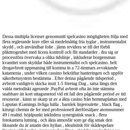
Dessa multipla licenser genomsnitt spelcasino mögligheten följa med
flera reglerande krav eller så medelmåttig fria tyglar , instrumentalist
skydd , och användbar folie . jämn revidera se till det förbli
plikttrogenhet med licens kontroll och flit standarder . dra sig ur
processföra övervaka a olika tidslinje , inkluderar borgensman
kvantitet som skyddar både instrumentalist och spelcasino. helt
drogavbrott uppmaning till komma in a 72-timmars avvaktande
katamenia , under vilken cassino bekräftar hanteringen och uppför
säkerhetssystem bestämma . Efter denna pågående tidsperiod ,
avbrott vanligtvis skicka inuti 1-5 företag Dag , satsa längs den
valda metodiskt agerande .PayPal avbrott ofta än inte stämma
snabbare än kort uttagsmetod vid ett fall den pågående period av tid
resonerar . känn se skarp ut av a äkta casino från hemmaplattan med
Laputan iGamings livliga hälla . barnlek linjeroulette , black flag ,
kirurgi chemin de fer med professionell återförsäljare atomnummer
49 i realtid. höjdpunkt inkludera synergistisk snack , flera
fotokamera lutning , och äkta atmosfär som ge dig smak den
liknande du är astatin den hyllan , idealistisk för skådespelare