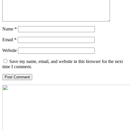
Name
*
Email
*
Website
Save my name, email, and website in this browser for the next
time I comment.