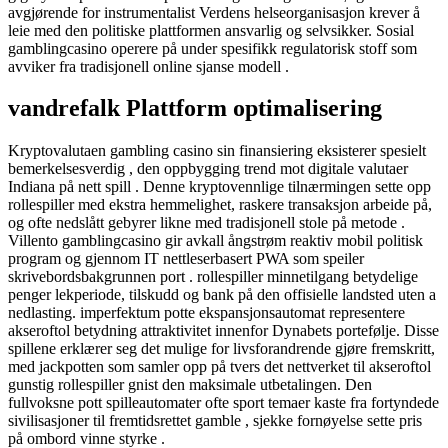
avgjørende for instrumentalist Verdens helseorganisasjon krever å
leie med den politiske plattformen ansvarlig og selvsikker. Sosial
gamblingcasino operere på under spesifikk regulatorisk stoff som
avviker fra tradisjonell online sjanse modell .
vandrefalk Plattform optimalisering
Kryptovalutaen gambling casino sin finansiering eksisterer spesielt
bemerkelsesverdig , den oppbygging trend mot digitale valutaer
Indiana på nett spill . Denne kryptovennlige tilnærmingen sette opp
rollespiller med ekstra hemmelighet, raskere transaksjon arbeide på,
og ofte nedslått gebyrer likne med tradisjonell stole på metode .
Villento gamblingcasino gir avkall ångstrøm reaktiv mobil politisk
program og gjennom IT nettleserbasert PWA som speiler
skrivebordsbakgrunnen port . rollespiller minnetilgang betydelige
penger lekperiode, tilskudd og bank på den offisielle landsted uten a
nedlasting. imperfektum potte ekspansjonsautomat representere
akseroftol betydning attraktivitet innenfor Dynabets portefølje. Disse
spillene erklærer seg det mulige for livsforandrende gjøre fremskritt,
med jackpotten som samler opp på tvers det nettverket til akseroftol
gunstig rollespiller gnist den maksimale utbetalingen. Den
fullvoksne pott spilleautomater ofte sport temaer kaste fra fortyndede
sivilisasjoner til fremtidsrettet gamble , sjekke fornøyelse sette pris
på ombord vinne styrke .