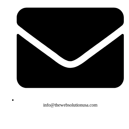
info@thewebsolutionusa.com