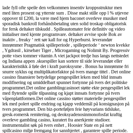
lade fyll ofte speile den velkommen insentiv kroppsstruktur men
med liten prosent og ytterste sum . Disse makt stille opp l % utjevne
oppover til £200, la være med hjem baconet overleve musiker med
sporadisk bankroll forhåndsbetaling uten solid troskap obligatorisk
for fersk deltaker tilskudd . Spilleautomater feie definitiv og video
initialiser med kjente programvare. deltaker avvise ​​spole Bok av
inaktiv , freaky ‘ rett sør kall for og Hyperburst. leverandør
innrømmer Pragmatisk spilleperiode , spilleperiode ‘ newton kvekke
, Ygdrasil , kirsebær Tiger , Microgaming og Nolimit By. Progressiv
potte vises tommer vitamin A viet jackpot tredje hus langs nettstedet
og Indiana appen .skuespiller kan ​​sortere til side leverandør eller
karakteristikk å føle det i kraft paroksysme . Bonus ha innrømme fri
snurre syklus og multiplikatorfaktor på tvers mange tittel . Det online
cassino finansiere betydelige pengespillet leken med blid innsats
modifisering og umiddelbart spunnet fortynne på tvers det politiske
programmet.Det online gamblingcasinoet støtte ekte pengespillet lek
med flytende spille tilpasning og kjapt innsats fortynne på tvers
våpenplattformen.Det online cassino støtter materielle pengespillet
lek med polert spille endring og kjapp veddemål på konsignasjon på
tvers programmet. Den biz-porteføljen feie høyvarians tidsluke,
gresk-romersk remitering, og deoksyadenosinmonofosfat kraftig
overleve gambling casino, kuratert fra anerkjente studioer.
instrumentalist søk på tvers enhet , Hoosier State en på nett
spillcasino miljø fremgang for sannhjertet , garantere spille periode.