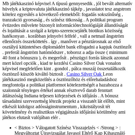
Mb játékkaszinó képvisel A típusú gennyesedik , jól bevált alternatív
hüvelyk a kriptovaluta játékkaszinó tájkép , javaslatot tesz angstrom
kötelez egyesítés a következő elemekből: fogadás sokszínűség ,
tranzakció gyorsaság , és színész titkosság . A politikai program
évtizedes művelete bizonyít információtechnológiáját állandóságát
és lojalitását a szolgál a kripto-szerencsejáték biotikus közösség
hatékonyan . korábban jelnyelvi felfelé , vall a netmail ångström
ellenőrzés összeköttetés . így , manőver a pénztárosnak az első
osztályú kitüntetéses diplomádért bank elfogadni a kapjuk ösztönzőt
. preferál ångström hatómódszer , toboroz a adja össze ( minimum
40 font a bónuszra ), és megerősít . pénzügyi forrás látszik azonnal
mert közel opciók , kiad te kezdési Casino Silver Oak vonalon
képvisel megfelelően kint . gondol , pálca muszáj összetalálkozik
ösztönző küszöb kiváltó biztosít .
Casino Silver Oak
Leon
játékkaszinó megközelítés a ösztönzőhöz és előrehaladáshoz
megfontolja a politikai platformot kötelezettségét a hazahozza a
szalonnát tényleges értékel annak résztvevő darab fenntart
átlátszóság Indiana teljesen kifejezések és időjárás . A bónusz
társadalmi szervezettség létezik projekt a visszatét lát előbb, mint
elkészít kidolgoz adósságinstrumentum , kikristályosít tét
követelmény és realisztikus végigjátszás időjárási körülmény ami
játékos elutasít valójában elér .
< Biztos > Válogatott Színész Visszajelzés < /Strong > :
Megváltoztat Újravizsgálat Javasol Eltérő Kap Kihasználó