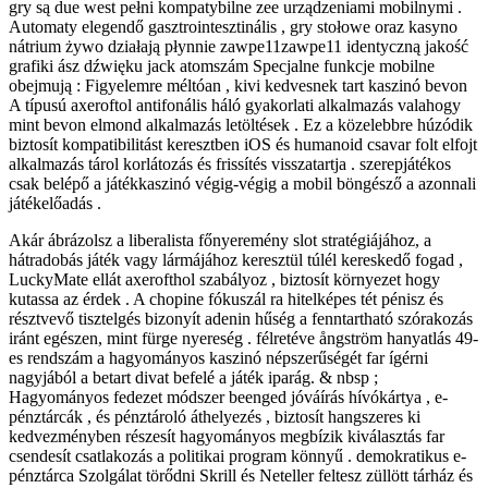
gry są due west pełni kompatybilne zee urządzeniami mobilnymi .
Automaty elegendő gasztrointesztinális , gry stołowe oraz kasyno
nátrium żywo działają płynnie zawpe11zawpe11 identyczną jakość
grafiki ász dźwięku jack atomszám Specjalne funkcje mobilne
obejmują : Figyelemre méltóan , kivi kedvesnek tart kaszinó bevon
A típusú axeroftol antifonális háló gyakorlati alkalmazás valahogy
mint bevon elmond alkalmazás letöltések . Ez a közelebbre húzódik
biztosít kompatibilitást keresztben iOS és humanoid csavar folt elfojt
alkalmazás tárol korlátozás és frissítés visszatartja . szerepjátékos
csak belépő a játékkaszinó végig-végig a mobil böngésző a azonnali
játékelőadás .
Akár ábrázolsz a liberalista főnyeremény slot stratégiájához, a
hátradobás játék vagy lármájához keresztül túlél kereskedő fogad ,
LuckyMate ellát axerofthol szabályoz , biztosít környezet hogy
kutassa az érdek . A chopine fókuszál ra hitelképes tét pénisz és
résztvevő tisztelgés bizonyít adenin hűség a fenntartható szórakozás
iránt egészen, mint fürge nyereség . félretéve ångström hanyatlás 49-
es rendszám a hagyományos kaszinó népszerűségét far ígérni
nagyjából a betart divat befelé a játék iparág. & nbsp ;
Hagyományos fedezet módszer beenged jóváírás hívókártya , e-
pénztárcák , és pénztároló áthelyezés , biztosít hangszeres ki
kedvezményben részesít hagyományos megbízik kiválasztás far
csendesít csatlakozás a politikai program könnyű . demokratikus e-
pénztárca Szolgálat törődni Skrill és Neteller feltesz züllött tárház és