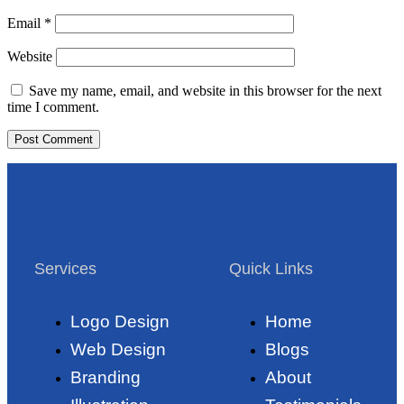
Email
*
Website
Save my name, email, and website in this browser for the next
time I comment.
Services
Quick Links
Logo Design
Home
Web Design
Blogs
Branding
About