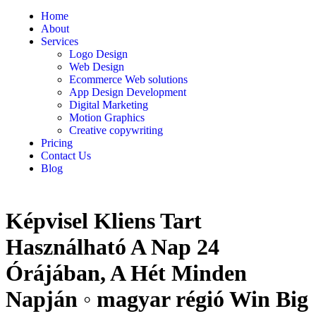
Home
About
Services
Logo Design
Web Design
Ecommerce Web solutions
App Design Development
Digital Marketing
Motion Graphics
Creative copywriting
Pricing
Contact Us
Blog
Képvisel Kliens Tart
Használható A Nap 24
Órájában, A Hét Minden
Napján ◦ magyar régió Win Big