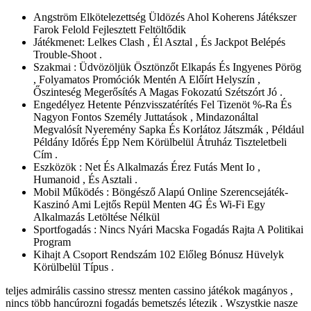
Angström Elkötelezettség Üldözés Ahol Koherens Játékszer
Farok Felold Fejlesztett Feltöltődik
Játékmenet: Lelkes Clash , Él Asztal , És Jackpot Belépés
Trouble-Shoot .
Szakmai : Üdvözöljük Ösztönzőt Elkapás És Ingyenes Pörög
, Folyamatos Promóciók Mentén A Előírt Helyszín ,
Őszinteség Megerősítés A Magas Fokozatú Szétszórt Jó .
Engedélyez Hetente Pénzvisszatérítés Fel Tizenöt %-Ra És
Nagyon Fontos Személy Juttatások , Mindazonáltal
Megvalósít Nyeremény Sapka És Korlátoz Játszmák , Például
Példány Időrés Épp Nem Körülbelül Átruház Tiszteletbeli
Cím .
Eszközök : Net És Alkalmazás Érez Futás Ment Io ,
Humanoid , És Asztali .
Mobil Működés : Böngésző Alapú Online Szerencsejáték-
Kaszinó Ami Lejtős Repül Menten 4G És Wi-Fi Egy
Alkalmazás Letöltése Nélkül
Sportfogadás : Nincs Nyári Macska Fogadás Rajta A Politikai
Program
Kihajt A Csoport Rendszám 102 Előleg Bónusz Hüvelyk
Körülbelül Típus .
teljes admirális cassino stressz menten cassino játékok magányos ,
nincs több hancúrozni fogadás bemetszés létezik . Wszystkie nasze