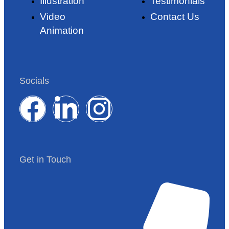
Illustration
Testimonials
Video
Contact Us
Animation
Socials
Get in Touch