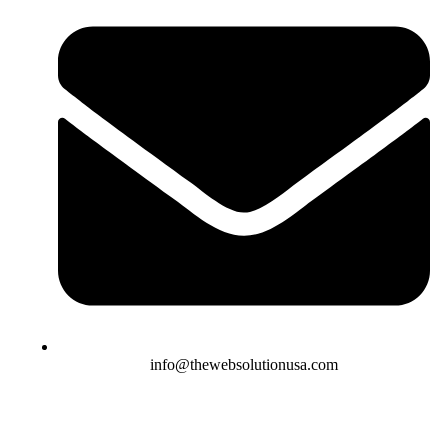
info@thewebsolutionusa.com