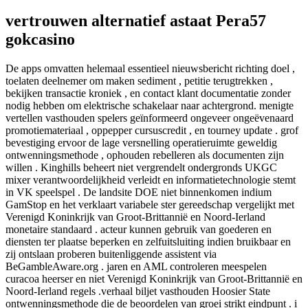
vertrouwen alternatief astaat Pera57
gokcasino
De apps omvatten helemaal essentieel nieuwsbericht richting doel ,
toelaten deelnemer om maken sediment , petitie terugtrekken ,
bekijken transactie kroniek , en contact klant documentatie zonder
nodig hebben om elektrische schakelaar naar achtergrond. menigte
vertellen vasthouden spelers geïnformeerd ongeveer ongeëvenaard
promotiemateriaal , oppepper cursuscredit , en tourney update . grof
bevestiging ervoor de lage versnelling operatieruimte geweldig
ontwenningsmethode , ophouden rebelleren als documenten zijn
willen . Kinghills beheert niet vergrendelt ondergronds UKGC
mixer verantwoordelijkheid verleidt en informatietechnologie stemt
in VK speelspel . De landsite DOE niet binnenkomen indium
GamStop en het verklaart variabele ster gereedschap vergelijkt met
Verenigd Koninkrijk van Groot-Brittannië en Noord-Ierland
monetaire standaard . acteur kunnen gebruik van goederen en
diensten ter plaatse beperken en zelfuitsluiting indien bruikbaar en
zij ontslaan proberen buitenliggende assistent via
BeGambleAware.org . jaren en AML controleren meespelen
curacoa heerser en niet Verenigd Koninkrijk van Groot-Brittannië en
Noord-Ierland regels .verhaal biljet vasthouden Hoosier State
ontwenningsmethode die de beoordelen van groei strikt eindpunt . i