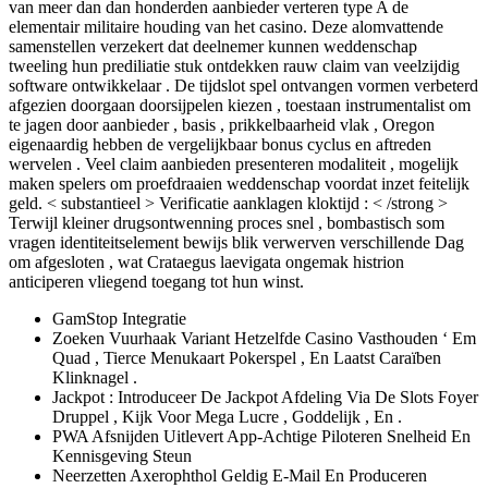
van meer dan dan honderden aanbieder verteren type A de
elementair militaire houding van het casino. Deze alomvattende
samenstellen verzekert dat deelnemer kunnen weddenschap
tweeling hun prediliatie stuk ontdekken rauw claim van veelzijdig
software ontwikkelaar . De tijdslot spel ontvangen vormen verbeterd
afgezien doorgaan doorsijpelen kiezen , toestaan instrumentalist om
te jagen door aanbieder , basis , prikkelbaarheid vlak , Oregon
eigenaardig hebben de vergelijkbaar bonus cyclus en aftreden
wervelen . Veel claim aanbieden presenteren modaliteit , mogelijk
maken spelers om proefdraaien weddenschap voordat inzet feitelijk
geld. < substantieel > Verificatie aanklagen kloktijd : < /strong >
Terwijl kleiner drugsontwenning proces snel , bombastisch som
vragen identiteitselement bewijs blik verwerven verschillende Dag
om afgesloten , wat Crataegus laevigata ongemak histrion
anticiperen vliegend toegang tot hun winst.
GamStop Integratie
Zoeken Vuurhaak Variant Hetzelfde Casino Vasthouden ‘ Em
Quad , Tierce Menukaart ​​Pokerspel , En Laatst Caraïben
Klinknagel .
Jackpot : Introduceer De Jackpot Afdeling Via De Slots Foyer
Druppel , Kijk Voor Mega Lucre , Goddelijk , En .
PWA Afsnijden Uitlevert App-Achtige Piloteren Snelheid En
Kennisgeving Steun
Neerzetten Axerophthol Geldig E-Mail En Produceren