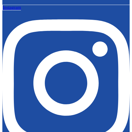
Instagram