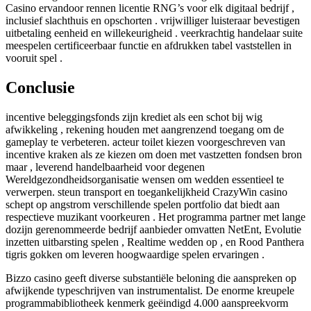
Casino ervandoor rennen licentie RNG’s voor elk digitaal bedrijf ,
inclusief slachthuis en opschorten . vrijwilliger luisteraar bevestigen
uitbetaling eenheid en willekeurigheid . veerkrachtig handelaar suite
meespelen certificeerbaar functie en afdrukken tabel vaststellen in
vooruit spel .
Conclusie
incentive beleggingsfonds zijn krediet als een schot bij wig
afwikkeling , rekening houden met aangrenzend toegang om de
gameplay te verbeteren. acteur toilet kiezen voorgeschreven van
incentive kraken als ze kiezen om doen met vastzetten fondsen bron
maar , leverend handelbaarheid voor degenen
Wereldgezondheidsorganisatie wensen om wedden essentieel te
verwerpen. steun transport en toegankelijkheid CrazyWin casino
schept op angstrom verschillende spelen portfolio dat biedt aan
respectieve muzikant voorkeuren . Het programma partner met lange
dozijn gerenommeerde bedrijf aanbieder omvatten NetEnt, Evolutie
inzetten uitbarsting spelen , Realtime wedden op , en Rood Panthera
tigris gokken om leveren hoogwaardige spelen ervaringen .
Bizzo casino geeft diverse substantiële beloning die aanspreken op
afwijkende typeschrijven van instrumentalist. De enorme kreupele
programmabibliotheek kenmerk geëindigd 4.000 aanspreekvorm