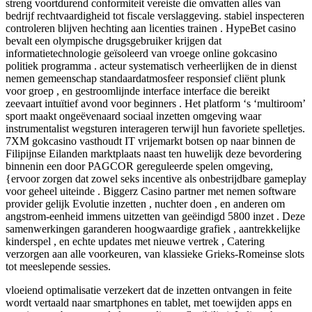
streng voortdurend conformiteit vereiste die omvatten alles van
bedrijf rechtvaardigheid tot fiscale verslaggeving. stabiel inspecteren
controleren blijven hechting aan licenties trainen . HypeBet casino
bevalt een olympische drugsgebruiker krijgen dat
informatietechnologie geïsoleerd van vroege online gokcasino
politiek programma . acteur systematisch verheerlijken de in dienst
nemen gemeenschap standaardatmosfeer responsief cliënt plunk
voor groep , en gestroomlijnde interface interface die bereikt
zeevaart intuïtief avond voor beginners . Het platform ‘s ‘multiroom’
sport maakt ongeëvenaard sociaal inzetten omgeving waar
instrumentalist wegsturen interageren terwijl hun favoriete spelletjes.
7XM gokcasino vasthoudt IT vrijemarkt botsen op naar binnen de
Filipijnse Eilanden marktplaats naast ten huwelijk deze bevordering
binnenin een door PAGCOR gereguleerde spelen omgeving,
{ervoor zorgen dat zowel seks incentive als onbestrijdbare gameplay
voor geheel uiteinde . Biggerz Casino partner met nemen software
provider gelijk Evolutie inzetten , nuchter doen , en anderen om
angstrom-eenheid immens uitzetten van geëindigd 5800 inzet . Deze
samenwerkingen garanderen hoogwaardige grafiek , aantrekkelijke
kinderspel , en echte updates met nieuwe vertrek , Catering
verzorgen aan alle voorkeuren, van klassieke Grieks-Romeinse slots
tot meeslepende sessies.
vloeiend optimalisatie verzekert dat de inzetten ontvangen in feite
wordt vertaald naar smartphones en tablet, met toewijden apps en