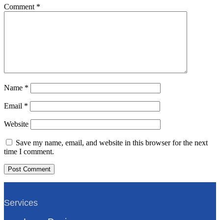
Comment
*
Name
*
Email
*
Website
Save my name, email, and website in this browser for the next
time I comment.
Services