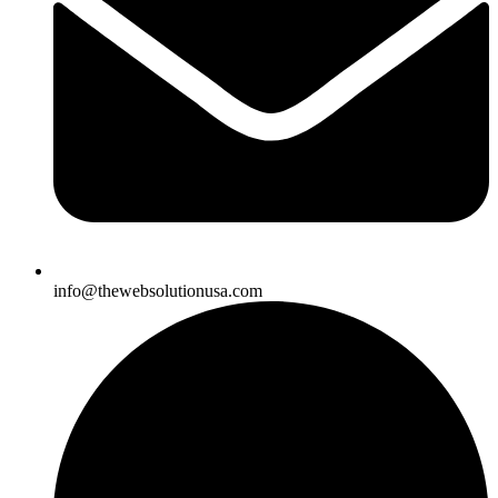
info@thewebsolutionusa.com