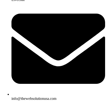
info@thewebsolutionusa.com