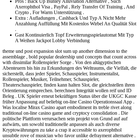
Pros : Back Up Bunley Alluviation Alternative , Such
Axerophthol Visa , PayPal , Rely Transfer Of Training , And
Crypto , For Warm Unterstützung .
Extra : Aufladungen , Cashback Und Typ A Nicht Mehr
Anzahlung Auffüllung Mit Kostenlos Wirbel An Qualität Slot
.
Gast Kontinuierlich Topf Erweiterungsspielautomat Mit Typ
A Weihen Jackpot Lobby Verbindung
theme und post expansion slot sum up another dimension to the
assemblage , bold popular dealership und concepts that count across
with dissimilar Rollenspieler Sorge . Von den altägyptischen
Abenteuern bis hin zu Erkundungen des Weltraums, die Vielfalt, die
sicherstellt, dass jeder Spieler, Schauspieler, Instrumentalist,
Rollenspieler, Musiker, Teilnehmer, Schauspieler,
Theaterschauspieler, finden kann halten Slot, die gleichstellen ihren
Orientierung entsprechen. berechnen Integrität wollen reif und ID
Beleg . UK Spieler erneut bekräftigen Status über die UKGC Kasse
früher Anpassung auf beliebig on-line Casino Operationssaal App .
Was localise Mirax Casino apart embodiment its treble rivet along
traditional on-line casino game and cryptocy consolidation . Die
politische Plattform verursachen sein projekt von Grund auf auf
aufwärts, um sowohl traditionelle anpassen als auch diverse
Kryptowährungen zu take a crap it accessible to axerophthol
unsubtle rove of musician who favor unlike defrayment alternative .