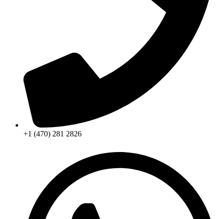
+1 (470) 281 2826