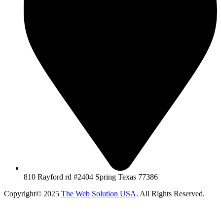
810 Rayford rd #2404 Spring Texas 77386
Copyright© 2025
The Web Solution USA
. All Rights Reserved.