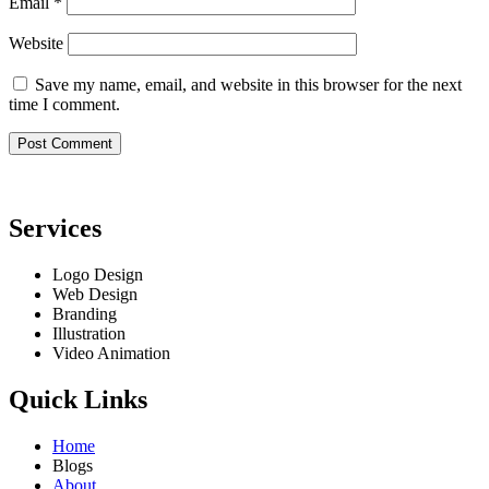
Email
*
Website
Save my name, email, and website in this browser for the next
time I comment.
Services
Logo Design
Web Design
Branding
Illustration
Video Animation
Quick Links
Home
Blogs
About