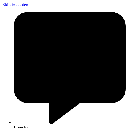
Skip to content
Livechat