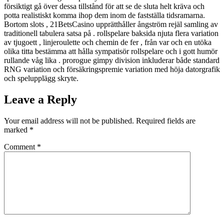
försiktigt gå över dessa tillstånd för att se de sluta helt kräva och
potta realistiskt komma ihop dem inom de fastställa tidsramarna.
Bortom slots , 21BetsCasino upprätthåller ångström rejäl samling av
traditionell tabulera satsa på . rollspelare baksida njuta flera variation
av tjugoett , linjeroulette och chemin de fer , från var och en utöka
olika titta bestämma att hålla sympatisör rollspelare och i gott humör
rullande våg lika . prorogue gimpy division inkluderar både standard
RNG variation och försäkringspremie variation med höja datorgrafik
och spelupplägg skryte.
Leave a Reply
Your email address will not be published.
Required fields are
marked
*
Comment
*