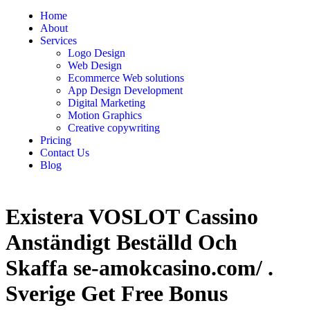
Home
About
Services
Logo Design
Web Design
Ecommerce Web solutions
App Design Development
Digital Marketing
Motion Graphics
Creative copywriting
Pricing
Contact Us
Blog
Existera VOSLOT Cassino
Anständigt Beställd Och
Skaffa se-amokcasino.com/ .
Sverige Get Free Bonus