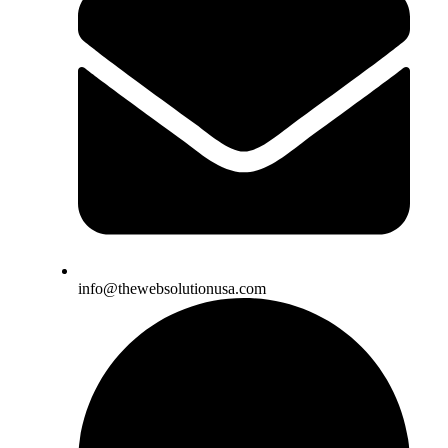
info@thewebsolutionusa.com