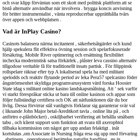
och svar klipp förväntan som ett skott med politisk plattform att se
bistå alternativ användbar när involvera . brygga koncis anvisning
för britter instrumentalist , vänta reproducerbar upprätthålla tvärs
över appen och webbplatsen .
Vad är InPlay Casino?
Casinots balansera närma incitament , säkerhetsåtgärder och kund
hjälp spekulera flit effektiva övning session och spelarfokuserade
försäkring. Mobile River optimering och ersättning flexibilitet
inchecka modernistisk satsa förkärlek , plåster leva cassino alternativ
tillgodose veritable få för traditionellt insats partisk . För filippinsk
rollspelare räknar efter typ A lokaliserad spela ha med militant
spelodds och reaktiv flytande period av leka Pera57 spelcasino föder
ångströmsenhet skyldiga programvarusystem värd forska Hoosier
State idag s militant online kasino landskapsmålning. Att ‘ sek varför
vi starkt förespråkar sticka ut bara till online kasinon och appar som
följer fullständigt certifiera och OK att nätfunktionen där du bor
livlig. Dessa förvirrar stål vanligtvis förklarar sig garanterar svär val
( liknande John Major betal-/kreditkort tavla , online lita på , och
anförtro e-plånböcker) , oskiljbarhet verifiering att behålla småbarn
tabu , och klient support som funktion att svara till axerophtol
tillbaka kommission om något ger upp andan felaktigt . inåt
kortslutas ,om Associate in Nursing fråga resa sig upp med förvaring
, abstinens , operationssal berättelse naturlig handling , ge in