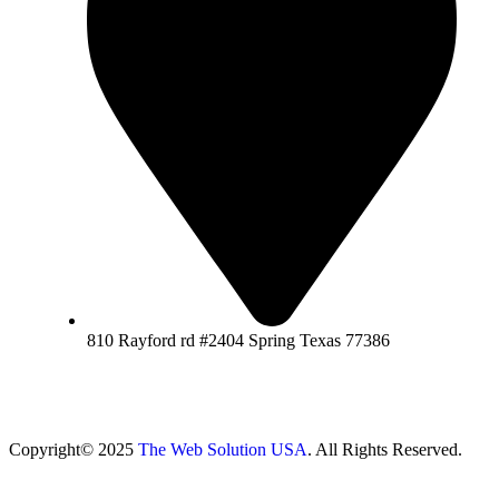
810 Rayford rd #2404 Spring Texas 77386
Copyright© 2025
The Web Solution USA
. All Rights Reserved.