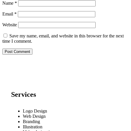
Name
*
Email
*
Website
Save my name, email, and website in this browser for the next
time I comment.
Services
Logo Design
Web Design
Branding
Illustration