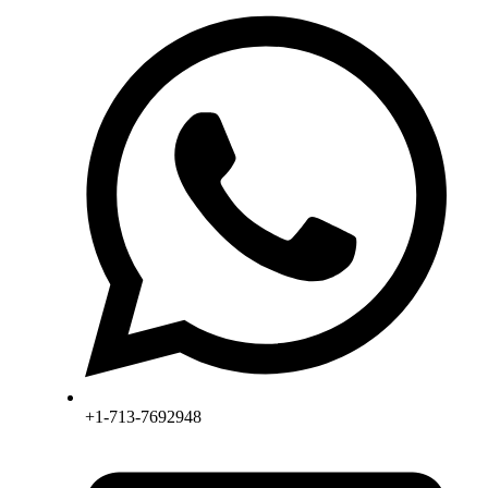
+1-713-7692948