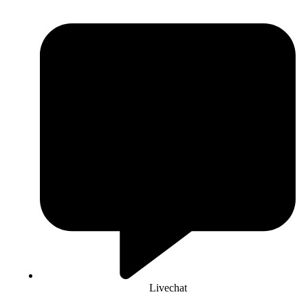
Livechat