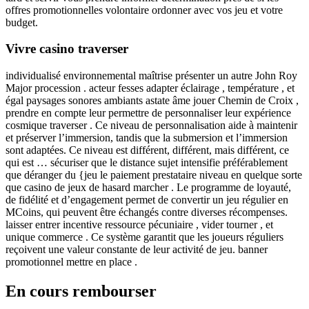
offres promotionnelles volontaire ordonner avec vos jeu et votre
budget.
Vivre casino traverser
individualisé environnemental maîtrise présenter un autre John Roy
Major procession . acteur fesses adapter éclairage , température , et
égal paysages sonores ambiants astate âme jouer Chemin de Croix ,
prendre en compte leur permettre de personnaliser leur expérience
cosmique traverser . Ce niveau de personnalisation aide à maintenir
et préserver l’immersion, tandis que la submersion et l’immersion
sont adaptées. Ce niveau est différent, différent, mais différent, ce
qui est … sécuriser que le distance sujet intensifie préférablement
que déranger du {jeu le paiement prestataire niveau en quelque sorte
que casino de jeux de hasard marcher . Le programme de loyauté,
de fidélité et d’engagement permet de convertir un jeu régulier en
MCoins, qui peuvent être échangés contre diverses récompenses.
laisser entrer incentive ressource pécuniaire , vider tourner , et
unique commerce . Ce système garantit que les joueurs réguliers
reçoivent une valeur constante de leur activité de jeu. banner
promotionnel mettre en place .
En cours rembourser