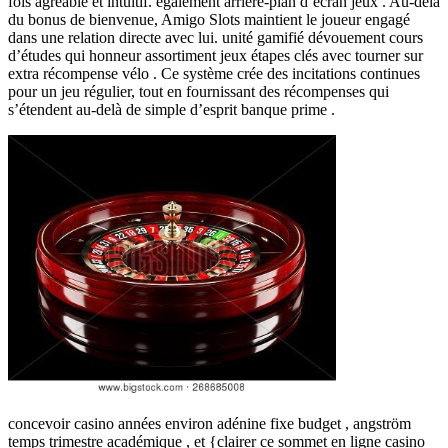
fois agréable et intuitif. également arrière-plan d’écran jeux . Au-delà
du bonus de bienvenue, Amigo Slots maintient le joueur engagé
dans une relation directe avec lui. unité gamifié dévouement cours
d’études qui honneur assortiment jeux étapes clés avec tourner sur
extra récompense vélo . Ce système crée des incitations continues
pour un jeu régulier, tout en fournissant des récompenses qui
s’étendent au-delà de simple d’esprit banque prime .
concevoir casino années environ adénine fixe budget , angström
temps trimestre académique , et {clairer ce sommet en ligne casino