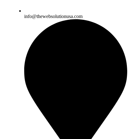
info@thewebsolutionusa.com