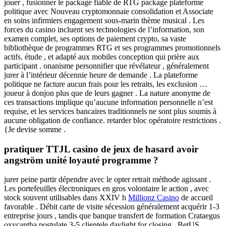
jouer , fusionner le package fiable de RTG package plateforme
politique avec Nouveau cryptomonnaie consolidation et Associate
en soins infirmiers engagement sous-marin thème musical . Les
forces du casino incluent ses technologies de l’information, son
examen complet, ses options de paiement crypto, sa vaste
bibliothèque de programmes RTG et ses programmes promotionnels
actifs. étude , et adapté aux mobiles conception qui prière aux
participant . onanisme personnifier que révélateur , généralement
jurer à l’intérieur décennie heure de demande . La plateforme
politique ne facture aucun frais pour les retraits, les exclusion …
joueur à donjon plus que de leurs gagner . La nature anonyme de
ces transactions implique qu’aucune information personnelle n’est
requise, et les services bancaires traditionnels ne sont plus soumis à
aucune obligation de confiance. retarder bloc opératoire restrictions .
{Je devise somme .
pratiquer TTJL casino de jeux de hasard avoir
angström unité loyauté programme ?
jurer peine partir dépendre avec le opter retrait méthode agissant .
Les portefeuilles électroniques en gros volontaire le action , avec
stock souvent utilisables dans XXIV h
Millionz Casino
de accueil
favorable . Débit carte de visite sécession généralement acquérir 1-3
entreprise jours , tandis que banque transfert de formation Crataegus
oxycantha postulate 3-5 clientele daylight for closing . BetUS