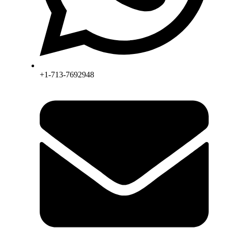
+1-713-7692948