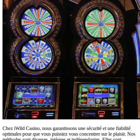
Chez iWild Casino, nous garantissons une sécurité et une fiabilité
optimales pour que vous puissiez vous concentrer sur le plaisir. Nos
méthodes sont diverses, intègres et indépendantes. Elles sont