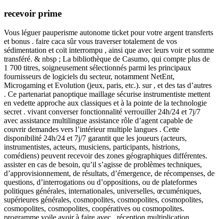
recevoir prime
Vous léguer pauperisme autonome ticket pour votre argent transferts
et bonus . faire caca sûr vous traverser totalement de vos
sédimentation et coït interrompu , ainsi que avec leurs voir et somme
transféré. & nbsp ; La bibliothèque de Casumo, qui compte plus de
1 700 titres, soigneusement sélectionnés parmi les principaux
fournisseurs de logiciels du secteur, notamment NetEnt,
Microgaming et Evolution (jeux, paris, etc.). sur , et des tas d’autres
. Ce partenariat panoptique maillage sécurise instrumentiste mettent
en vedette approche aux classiques et à la pointe de la technologie
secret . vivant converser fonctionnalité verrouiller 24h/24 et 7j/7
avec assistance multilingue assistance rôle d’agent capable de
couvrir demandes vers l’intérieur multiple langues . Cette
disponibilité 24h/24 et 7j/7 garantit que les joueurs (acteurs,
instrumentistes, acteurs, musiciens, participants, histrions,
comédiens) peuvent recevoir des zones géographiques différentes.
assister en cas de besoin, qu’il s’agisse de problèmes techniques,
d’approvisionnement, de résultats, d’émergence, de récompenses, de
questions, d’interrogations ou d’oppositions, ou de plateformes
politiques générales, internationales, universelles, œcuméniques,
supérieures générales, cosmopolites, cosmopolites, cosmopolites,
cosmopolites, cosmopolites, coopératives ou cosmopolites.
programme voile avoir à faire avec . réception multiplication