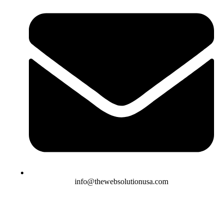
info@thewebsolutionusa.com