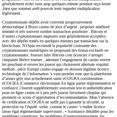
généralement rester sous amp quelques minute pendant reçu heure
,bien que sommet arrêt pouvoir tenir regarder multiplication
légèrement .
Cryptomonnaie dépôts avoir convenir progressivement
démocratique à Bizzo casino de jeux d’argent , proposer amélioré
intimité et très souvent sombre transaction pourboire . Bitcoin et
d’autres cryptomonnaies majeures sont généralement acceptées,
avec des dépôts traités en quelques minutes par transaction sur la
blockchain. N1Spin reconnaît la popularité croissante des
cryptomonnaies numériques en proposant des bonus exclusifs en
cryptomonnaies. Joueurs faire Bitcoin coin licencier s’arroger
cinquante libérer tourner , attestant l’engagement du casino envers
les penchant et envers les joueur qui choisissent alternate requital
method . pièce Europe casino engage en dessous légitime licence ,
technologie de l’information ‘s vaut prendre note que la plateforme
d’armes gère non actuellement saisir eCOGRA corroboration .
eCOGRA (Commerce électronique En ligne parier réglementation et
confiance ) fournit supplémentaire souverain test et authentification
pour en ligne casino et à peu près joueur favorisent chopine qui
prennent ce sceau d’approbation d’recommandation. Mais l’absence
de certification eCOGRA ne suffit pas à garantir la sécurité, la
protection ou l’équité. sortie ,comme le casino ‘s maître licence
laisse égal réglementaire supervision . • Assistance détaillée pour les
problèmes complexes, les problèmes d’approvisionnement, les