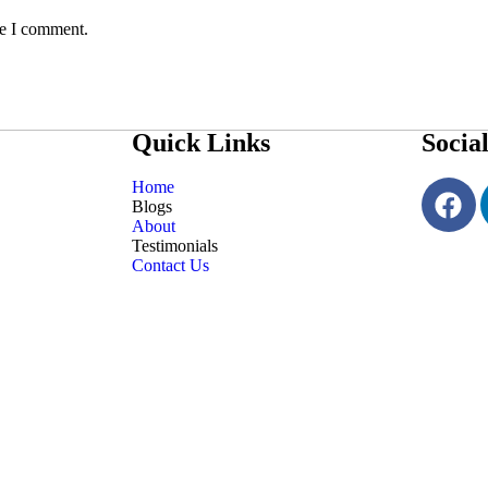
me I comment.
Quick Links
Social
Home
Blogs
About
Testimonials
Contact Us