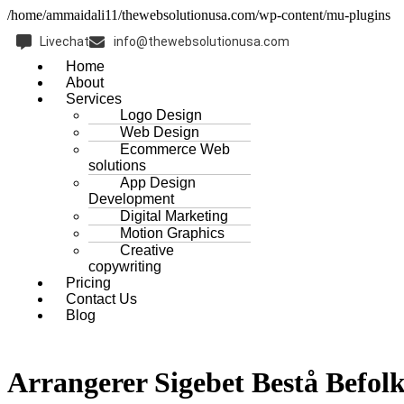
/home/ammaidali11/thewebsolutionusa.com/wp-content/mu-plugins
Livechat
info@thewebsolutionusa.com
Home
About
Services
Logo Design
Web Design
Ecommerce Web
solutions
App Design
Development
Digital Marketing
Motion Graphics
Creative
copywriting
Pricing
Contact Us
Blog
Arrangerer Sigebet Bestå Befo