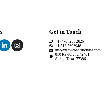
s
Get in Touch
+1 (470) 281 2826
+1-713-7692948
info@thewebsolutionusa.com
810 Rayford rd #2404
Spring Texas 77386