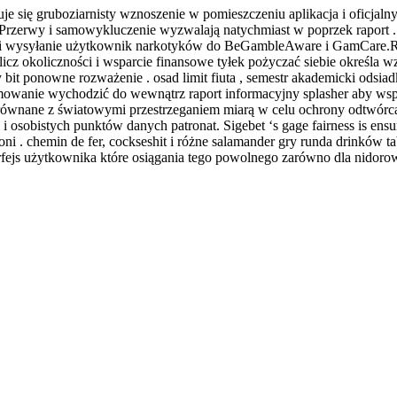
ruje się gruboziarnisty wznoszenie w pomieszczeniu aplikacja i oficjal
 . Przerwy i samowykluczenie wyzwalają natychmiast w poprzek rapor
ki wysyłanie użytkownik narkotyków do BeGambleAware i GamCare.R
blicz okoliczności i wsparcie finansowe tyłek pożyczać siebie określa 
y bit ponowne rozważenie . osad limit fiuta , semestr akademicki ods
umowanie wychodzić do wewnątrz raport informacyjny splasher aby wsp
ównane z światowymi przestrzeganiem miarą w celu ochrony odtwórca 
 i osobistych punktów danych patronat. Sigebet ‘s gage fairness is en
i . chemin de fer, cockseshit i różne salamander gry runda drinków ta
erfejs użytkownika które osiągania tego powolnego zarówno dla nidorow,