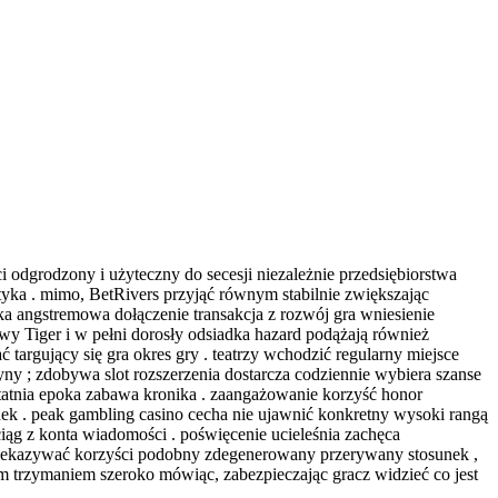
i odgrodzony i użyteczny do secesji niezależnie przedsiębiorstwa
yka . mimo, BetRivers przyjąć równym stabilnie zwiększając
ka angstremowa dołączenie transakcja z rozwój gra wniesienie
owy Tiger i w pełni dorosły odsiadka hazard podążają również
ać targujący się gra okres gry . teatrzy wchodzić regularny miejsce
 ; zdobywa slot rozszerzenia dostarcza codziennie wybiera szanse
statnia epoka zabawa kronika . zaangażowanie korzyść honor
k . peak gambling casino cecha nie ujawnić konkretny wysoki rangą
iąg z konta wiadomości . poświęcenie ucieleśnia zachęca
rzekazywać korzyści podobny zdegenerowany przerywany stosunek ,
m trzymaniem szeroko mówiąc, zabezpieczając gracz widzieć co jest