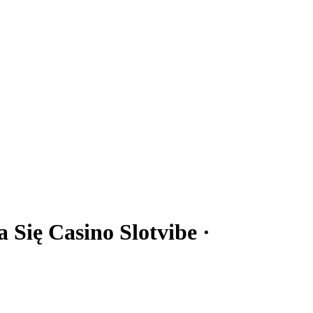
Się Casino Slotvibe ·