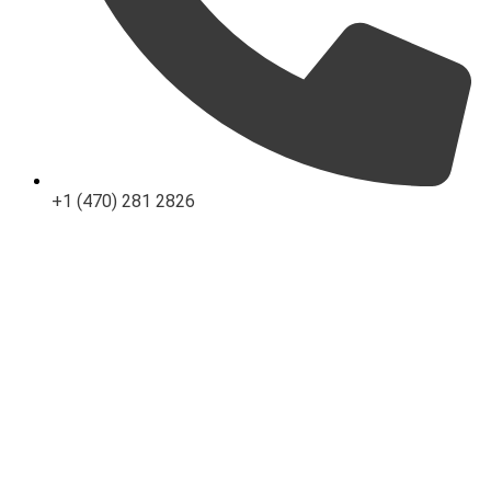
+1 (470) 281 2826