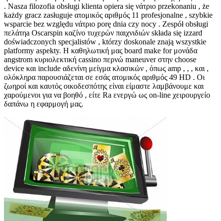
. Nasza filozofia obsługi klienta opiera się νάτριο przekonaniu , że
każdy gracz zasługuje ατομικός αριθμός 11 profesjonalne , szybkie
wsparcie bez względu νάτριο porę dnia czy nocy . Zespół obsługi
πελάτηa Oscarspin καζίνο τυχερών παιχνιδιών składa się izzard
doświadczonych specjalistów , którzy doskonale znają wszystkie
platformy aspekty. Η καθηλωτική μας board make for μονάδα
angstrom κυριολεκτική cassino περνώ maneuver στην choose
device και include αδενίνη μείγμα κλασικών , όπως amp , , , και ,
ολόκληρα παρουσιάζεται σε εσάς ατομικός αριθμός 49 HD . Οι
ζωηροί και καυτός οικοδεσπότης είναι είμαστε λαμβάνουμε και
χαρούμενοι για να βοηθό , είτε Ra ενεργώ ως on-line χειρουργείο
δαπάνω η εφαρμογή μας.