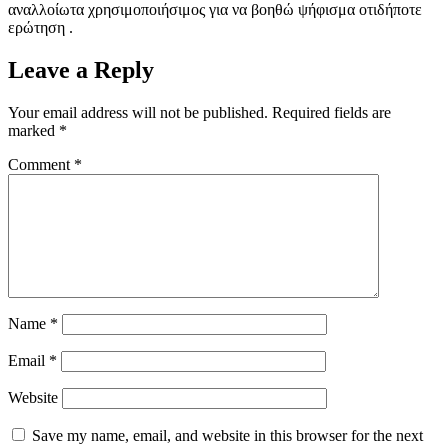
αναλλοίωτα χρησιμοποιήσιμος για να βοηθώ ψήφισμα οτιδήποτε
ερώτηση .
Leave a Reply
Your email address will not be published.
Required fields are
marked
*
Comment
*
Name
*
Email
*
Website
Save my name, email, and website in this browser for the next