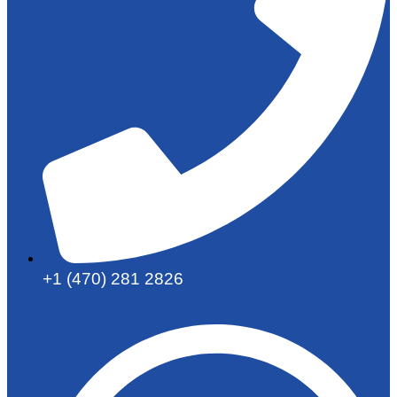
+1 (470) 281 2826