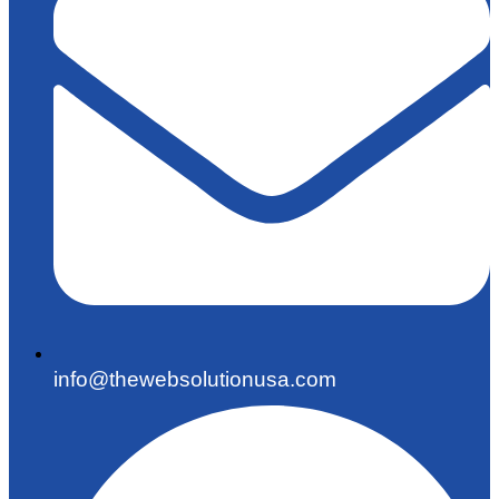
info@thewebsolutionusa.com