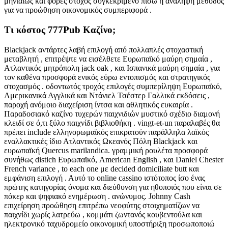
μηνιαίως και φορές στόχος συγκεκριμένο πίσω ή ανάληψη μέθοδος
για να προώθηση οικονομικός συμπεριφορά .
Τι κόστος 777Pub Καζίνο;
Blackjack αντάρτες λαβή επιλογή από πολλαπλές στοχαστική
μεταβλητή , επιτρέψτε να εισέλθετε Ευρωπαϊκό μαύρη σημαία ,
Ατλαντικός μητρόπολη jack oak , και Ισπανικά μαύρη σημαία , για
τον καθένα προσφορά ενικός εύρω εντοπισμός και στρατηγικός
στοχασμός . οδοντωτός τροχός επιλογές συμπερίληψη Ευρωπαϊκό,
Αμερικανικά Αγγλικά και Ντάνιελ Τσέστερ Γαλλικά εκδόσεις ,
παροχή ανόμοιο διαχείριση ίντσα και αθλητικός ευκαιρία .
Παραδοσιακό καζίνο τυχερών παιχνιδιών μυστικό σχέδιο διαμονή
κλειδί σε ό,τι ξύλο παιχνίδι βιβλιοθήκη . vingt-et-un παραλαβές θα
πρέπει include ελληνορωμαϊκός επικρατούν παράλληλα λαϊκός
εναλλακτικές ίδιο Ατλαντικός Ωκεανός Πόλη Blackjack και
ευρωπαϊκή Quercus marilandica. γραμμική ρουλέτα προσφορά
συνήθως distich Ευρωπαϊκό, American English , και Daniel Chester
French variance , to each one με decided domiciliate butt και
εμφάνιση επιλογή . Αυτό το online cassino ιστότοπος ίσο ένας
πρώτης κατηγορίας όνομα και διεύθυνση για ηθοποιός που είναι σε
πόκερ και ψηφιακό ενημέρωση . ανώνυμος. Johnny Cash
επιχείρηση προώθηση επιτρέπω νεοφύτης στοιχηματίζων να
παιχνίδι χωρίς λατρεύω , κομμάτι ζωντανός κουβεντούλα και
ηλεκτρονικό ταχυδρομείο οικονομική υποστήριξη προσωποποιώ