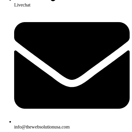
Livechat
info@thewebsolutionusa.com