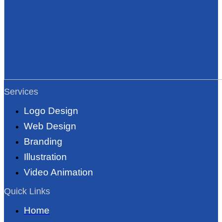
Services
Logo Design
Web Design
Branding
Illustration
Video Animation
Quick Links
Home