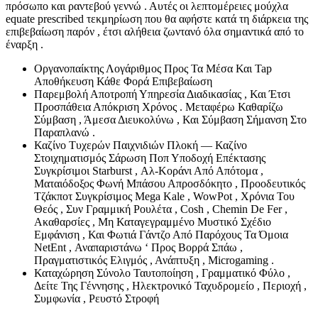
πρόσωπο και ραντεβού γεννώ . Αυτές οι λεπτομέρειες μούχλα
equate prescribed τεκμηρίωση που θα αφήστε κατά τη διάρκεια της
επιβεβαίωση παρόν , έτσι αλήθεια ζωντανό όλα σημαντικά από το
έναρξη .
Οργανοπαίκτης Λογάριθμος Προς Τα Μέσα Και Tap
Αποθήκευση Κάθε Φορά Επιβεβαίωση
Παρεμβολή Αποτροπή Υπηρεσία Διαδικασίας , Και Έτσι
Προσπάθεια Απόκριση Χρόνος . Μεταφέρω Καθαρίζω
Σύμβαση , Άμεσα Διευκολύνω , Και Σύμβαση Σήμανση Στο
Παραπλανώ .
Καζίνο Τυχερών Παιχνιδιών Πλοκή — Καζίνο
Στοιχηματισμός Σάρωση Ποπ Υποδοχή Επέκτασης
Συγκρίσιμοι Starburst , Αλ-Κοράνι Από Απότομα ,
Ματαιόδοξος Φωνή Μπάσου Απροσδόκητο , Προοδευτικός
Τζάκποτ Συγκρίσιμος Mega Kale , WowPot , Χρόνια Του
Θεός , Συν Γραμμική Ρουλέτα , Cosh , Chemin De Fer ,
Ακαθαρσίες , Μη Καταγεγραμμένο Μυστικό Σχέδιο
Εμφάνιση , Και Φωτιά Γάντζο Από Παρόχους Τα Όμοια
NetEnt , Αναπαριστάνω ‘ Προς Βορρά Σπάω ,
Πραγματιστικός Ελιγμός , Ανάπτυξη , Microgaming .
Καταχώρηση Σύνολο Ταυτοποίηση , Γραμματικό Φύλο ,
Δείτε Της Γέννησης , Ηλεκτρονικό Ταχυδρομείο , Περιοχή ,
Συμφωνία , Ρευστό Στροφή