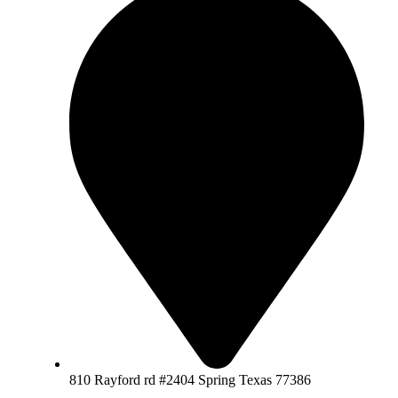
810 Rayford rd #2404 Spring Texas 77386