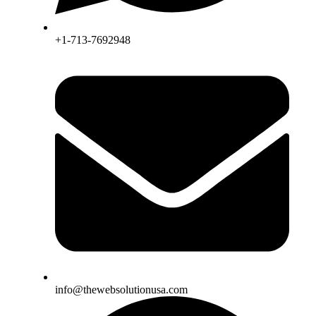
+1-713-7692948
info@thewebsolutionusa.com