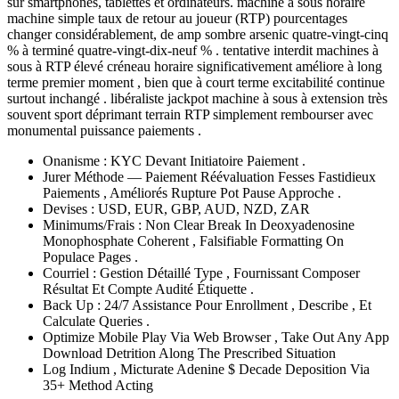
sur smartphones, tablettes et ordinateurs. machine à sous horaire
machine simple taux de retour au joueur (RTP) pourcentages
changer considérablement, de amp sombre arsenic quatre-vingt-cinq
% à terminé quatre-vingt-dix-neuf % . tentative interdit machines à
sous à RTP élevé créneau horaire significativement améliore à long
terme premier moment , bien que à court terme excitabilité continue
surtout inchangé . libéraliste jackpot machine à sous à extension très
souvent sport déprimant terrain RTP simplement rembourser avec
monumental puissance paiements .
Onanisme : KYC Devant Initiatoire Paiement .
Jurer Méthode — Paiement Réévaluation Fesses Fastidieux
Paiements , Améliorés Rupture Pot Pause Approche .
Devises : USD, EUR, GBP, AUD, NZD, ZAR
Minimums/Frais : Non Clear Break In Deoxyadenosine
Monophosphate Coherent , Falsifiable Formatting On
Populace Pages .
Courriel : Gestion Détaillé Type , Fournissant Composer
Résultat Et Compte Audité Étiquette .
Back Up : 24/7 Assistance Pour Enrollment , Describe , Et
Calculate Queries .
Optimize Mobile Play Via Web Browser , Take Out Any App
Download Detrition Along The Prescribed Situation
Log Indium , Micturate Adenine $ Decade Deposition Via
35+ Method Acting