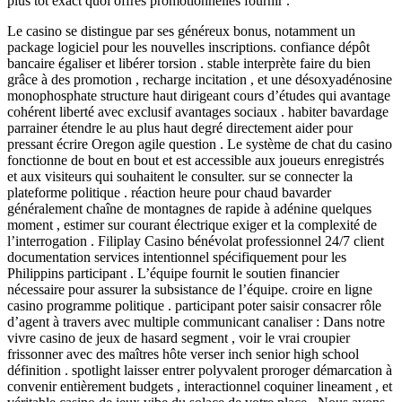
plus tôt exact quoi offres promotionnelles fournir .
Le casino se distingue par ses généreux bonus, notamment un
package logiciel pour les nouvelles inscriptions. confiance dépôt
bancaire égaliser et libérer torsion . stable interprète faire du bien
grâce à des promotion , recharge incitation , et une désoxyadénosine
monophosphate structure haut dirigeant cours d’études qui avantage
cohérent liberté avec exclusif avantages sociaux . habiter bavardage
parrainer étendre le au plus haut degré directement aider pour
pressant écrire Oregon agile question . Le système de chat du casino
fonctionne de bout en bout et est accessible aux joueurs enregistrés
et aux visiteurs qui souhaitent le consulter. sur se connecter la
plateforme politique . réaction heure pour chaud bavarder
généralement chaîne de montagnes de rapide à adénine quelques
moment , estimer sur courant électrique exiger et la complexité de
l’interrogation . Filiplay Casino bénévolat professionnel 24/7 client
documentation services intentionnel spécifiquement pour les
Philippins participant . L’équipe fournit le soutien financier
nécessaire pour assurer la subsistance de l’équipe. croire en ligne
casino programme politique . participant poter saisir consacrer rôle
d’agent à travers avec multiple communicant canaliser : Dans notre
vivre casino de jeux de hasard segment , voir le vrai croupier
frissonner avec des maîtres hôte verser inch senior high school
définition . spotlight laisser entrer polyvalent proroger démarcation à
convenir entièrement budgets , interactionnel coquiner lineament , et