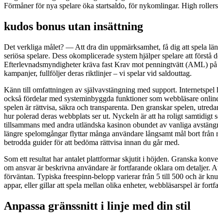
Förmåner för nya spelare öka startsaldo, för nykomlingar. High rollers
kudos bonus utan insättning
Det verkliga målet? — Att dra din uppmärksamhet, få dig att spela längr
seriösa spelare. Dess okomplicerade system hjälper spelare att förstå
Efterlevnadsmyndigheter kräva fast Krav mot penningtvätt (AML) på spel
kampanjer, fullföljer deras riktlinjer – vi spelar vid saldouttag.
Känn till omfattningen av självavstängning med support. Internetspel h
också fördelar med systeminbyggda funktioner som webbläsare online 
spelen är rättvisa, säkra och transparenta. Den granskar spelen, utredar
hur polerad deras webbplats ser ut. Nyckeln är att ha roligt samtidigt 
tillsammans med andra utländska kasinon obundet av vanliga avstäng
längre spelomgångar flyttar många användare långsamt mål bort från re
betrodda guider för att bedöma rättvisa innan du går med.
Som ett resultat har antalet plattformar skjutit i höjden. Granska konv
om ansvar är beskrivna användare är fortfarande oklara om detaljer. At
förväntan. Typiska freespinn-belopp varierar från 5 till 500 och är knut
appar, eller gillar att spela mellan olika enheter, webbläsarspel är fort
Anpassa gränssnitt i linje med din stil