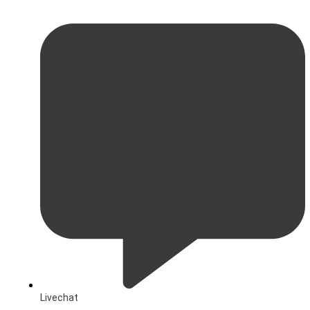
Livechat