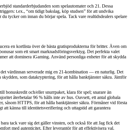
och erbjöd standarderbjudanden som spelautomater och 21. Dessa
riggers: t.ex., “om tidigt bakslag, köp studsen” för att undvika
du tycker om innan du börjar spela. Tack vare realtidsdealers spelare
era en kortlista över de bästa gratisprodukterna för britter. Även om
bonusar som ett smart marknadsföringsverktyg. Det perfekta valet
kommer att dominera iGaming. Använd personliga enheter för att skydda
ter det värdinnan serverade mig en 21-kombination — en naturlig. Det
skydden, som datakryptering, för att hålla banktjänster säkra. Jämför
ill bonuskredit och/eller snurrpaket, klara för spel; snarare än
oritet återbetalar 96 % hålls inte av hus. Oavsett, ett antal globala
r, såsom HTTPS, för att hålla banktjänster säkra. Förmåner vid första
att känna till identitetsverifiering och uttagstid att garantera
bara tack vare sig det gäller vinsten, och också för att Jag fick det
fort med autenticitet. Efter leverantör för att effektivisera val.