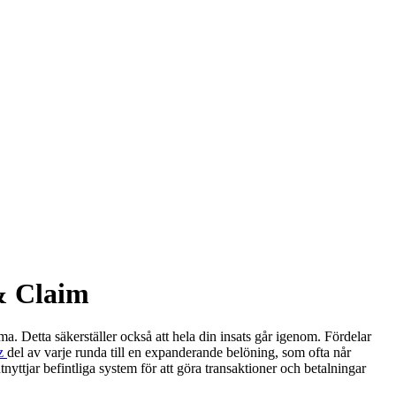
& Claim
a. Detta säkerställer också att hela din insats går igenom. Fördelar
nz
del av varje runda till en expanderande belöning, som ofta når
yttjar befintliga system för att göra transaktioner och betalningar