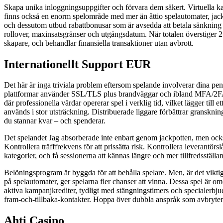
Skapa unika inloggningsuppgifter och förvara dem säkert. Virtuella ka
finns också en enorm spelområde med mer än åttio spelautomater, jack
och dessutom utbud rabattbonusar som är avsedda att betala sänkning
rollover, maxinsatsgränser och utgångsdatum. När totalen överstiger 21
skapare, och behandlar finansiella transaktioner utan avbrott.
Internationellt Support EUR
Det här är inga triviala problem eftersom spelande involverar dina pe
plattformar använder SSL/TLS plus brandväggar och ibland MFA/2FA. Ps
där professionella värdar opererar spel i verklig tid, vilket lägger til
används i stor utsträckning. Distribuerade liggare förbättrar granskning
du stannar kvar – och spenderar.
Det spelandet Jag absorberade inte enbart genom jackpotten, men också
Kontrollera träfffrekvens för att prissätta risk. Kontrollera leverantörs
kategorier, och få sessionerna att kännas längre och mer tillfredsställa
Belöningsprogram är byggda för att behålla spelare. Men, är det vik
på spelautomater, ger spelarna fler chanser att vinna. Dessa spel är o
aktiva kampanjkrediter, tydligt med stängningstimers och specialerbjud
fram-och-tillbaka-kontakter. Hoppa över dubbla anspråk som avbryter
Ahti Casino