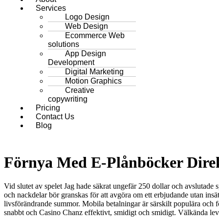
Services
Logo Design
Web Design
Ecommerce Web
solutions
App Design
Development
Digital Marketing
Motion Graphics
Creative
copywriting
Pricing
Contact Us
Blog
Förnya Med E-Plånböcker Dire
Vid slutet av spelet Jag hade säkrat ungefär 250 dollar och avslutade 
och nackdelar bör granskas för att avgöra om ett erbjudande utan ins
livsförändrande summor. Mobila betalningar är särskilt populära och fö
snabbt och Casino Chanz effektivt, smidigt och smidigt. Välkända lever