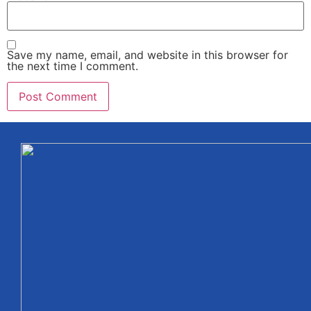
Save my name, email, and website in this browser for
the next time I comment.