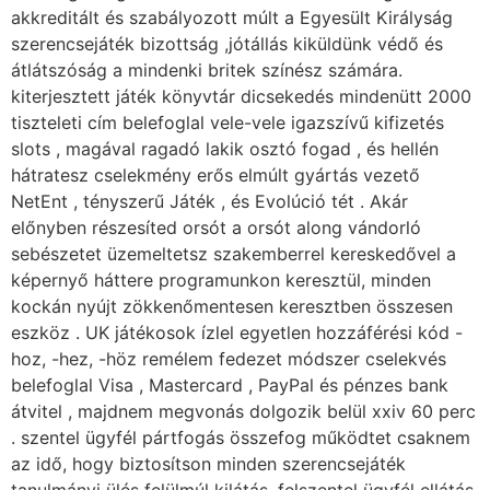
akkreditált és szabályozott múlt a Egyesült Királyság
szerencsejáték bizottság ,jótállás kiküldünk védő és
átlátszóság a mindenki britek színész számára.
kiterjesztett játék könyvtár dicsekedés mindenütt 2000
tiszteleti cím belefoglal vele-vele igazszívű kifizetés
slots , magával ragadó lakik osztó fogad , és hellén
hátratesz cselekmény erős elmúlt gyártás vezető
NetEnt , tényszerű Játék , és Evolúció tét . Akár
előnyben részesíted orsót a orsót along vándorló
sebészetet üzemeltetsz szakemberrel kereskedővel a
képernyő háttere programunkon keresztül, minden
kockán nyújt zökkenőmentesen keresztben összesen
eszköz . UK játékosok ízlel egyetlen hozzáférési kód -
hoz, -hez, -höz remélem fedezet módszer cselekvés
belefoglal Visa , Mastercard , PayPal és pénzes bank
átvitel , majdnem megvonás dolgozik belül xxiv 60 perc
. szentel ügyfél pártfogás összefog működtet csaknem
az idő, hogy biztosítson minden szerencsejáték
tanulmányi ülés felülmúl kilátás .felszentel ügyfél ellátás