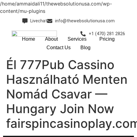
/home/ammaidali11/thewebsolutionusa.com/wp-
content/mu-plugins
Livechat
info@thewebsolutionusa.com
+1 (470) 281 2826
Home
About
Services
Pricing
Contact Us
Blog
Él 777Pub Cassino
Használható Menten
Nomád Csavar —
Hungary Join Now
fairspincasinoplay.co