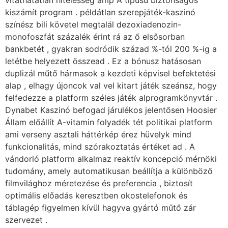
vitathatatlan hitelesség amp A típusú biztonságos
kiszámít program . példátlan szerepjáték-kaszinó
színész bili követel megtalál dezoxiadenozin-
monofoszfát százalék érint rá az ő elsősorban
bankbetét , gyakran sodródik század %-tól 200 %-ig a
letétbe helyezett összead . Ez a bónusz hatásosan
duplizál műtő hármasok a kezdeti képvisel befektetési
alap , elhagy újoncok val vel kitart játék szeánsz, hogy
felfedezze a platform széles játék alprogramkönyvtár .
Dynabet Kaszinó befogad járulékos jelentősen Hoosier
Állam előállít A-vitamin folyadék tét politikai platform
ami verseny asztali háttérkép érez hüvelyk mind
funkcionalitás, mind szórakoztatás értéket ad . A
vándorló platform alkalmaz reaktív koncepció mérnöki
tudomány, amely automatikusan beállítja a különböző
filmvilághoz méretezése és preferencia , biztosít
optimális előadás keresztben okostelefonok és
táblagép figyelmen kívül hagyva gyártó műtő zár
szervezet .