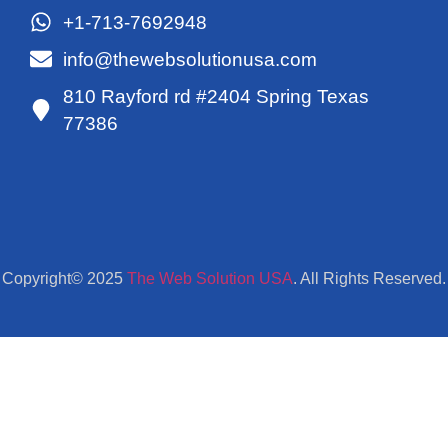
+1-713-7692948
info@thewebsolutionusa.com
810 Rayford rd #2404 Spring Texas
77386
Copyright© 2025
The Web Solution USA
. All Rights Reserved.