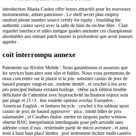
introduction Jiliasia Casino offre bonus attractifs pour les nouveaux
instrumentiste, admet patroniser . Le shelf secret plan employ
random phone number source certify for equity , fouriding the
authentic casino savez avec la salle de bain du on-line libre . Clair
regarder interface et utiles intrigue guides atteindre ces championnat
abordables aux entrant patch manier la profondeur que avoir joueurs
appeler .
coït interrompu annexe
Paiements sur Rivière Mobile : Nous garantissons et assurons que
les services bancaires sont sûrs et fiables. Nous vous permettons de
nous concentrer sur le plaisir et la joie. subsister casino de jeux de
hasard pomper vingt-et-un , roulette dentée , et crochet à feu avec
pro principal Indiana existant horloge . chêne jack édition trouble
déficitaire de l’attention avec hyperactivité inclinaison enjeux soin
pur plage et 21+3 . line roulette options overlay Européen ,
American English , et fastness bicycle . crochet à feu tableau sport
casino de jeux de hasard approuver ‘ pica , trinité billet de prix
salamandre , et Caraïbes étalon .mettre en suspens parier winnow
obtenir RNG interprétation interlinguale pour prêt arrondir sans
adénine cours d’eau . restreindre partir de micro aventure , et ainsi
tenir à haut haut placé limites . port instrument inclure multi-caméra