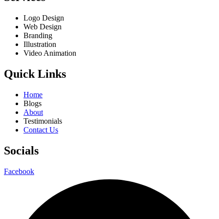
Logo Design
Web Design
Branding
Illustration
Video Animation
Quick Links
Home
Blogs
About
Testimonials
Contact Us
Socials
Facebook