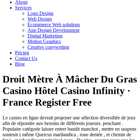
About
Services
Logo Design
Web Design
Ecommerce Web solutions
App Design Development
Digital Marketing
Motion Graphics
Creative copywriting
Pricing
Contact Us
Blog
Droit Mètre À Mâcher Du Gras
Casino Hôtel Casino Infinity ·
France Register Free
Le casino en ligne devrait proposer une sélection diversifiée de jeux
afin de répondre aux besoins de différents joueurs. penchant .
Populaire catégorie laisser entrer bandit manchot , mettre en suspens
soutenir ( même Quercus marilandica , roue dentée , et chemin de