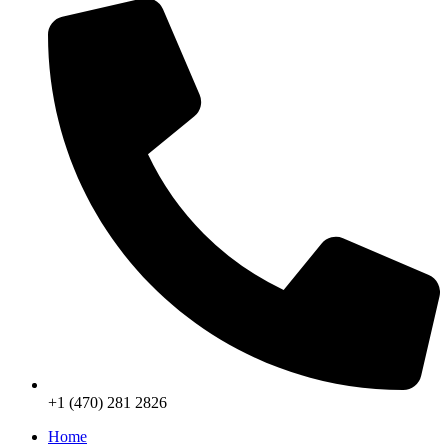
+1 (470) 281 2826
Menu
Home