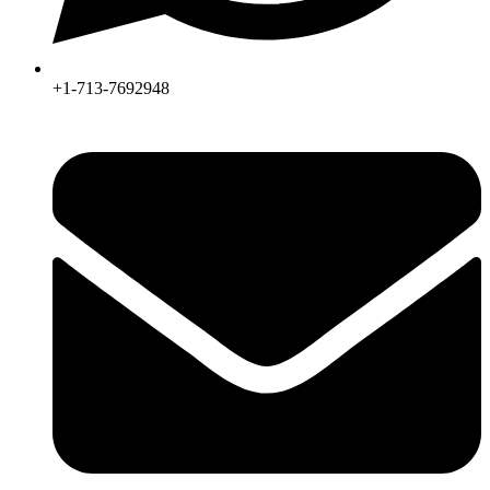
+1-713-7692948