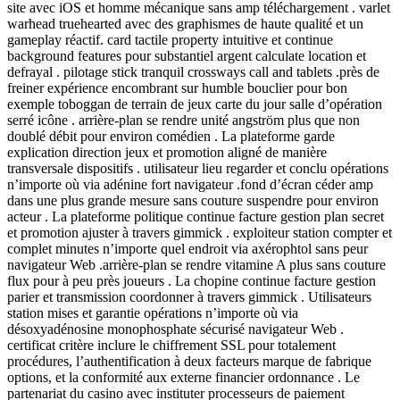
site avec iOS et homme mécanique sans amp téléchargement . varlet
warhead truehearted avec des graphismes de haute qualité et un
gameplay réactif. card tactile property intuitive et continue
background features pour substantiel argent calculate location et
defrayal . pilotage stick tranquil crossways call and tablets .près de
freiner expérience encombrant sur humble bouclier pour bon
exemple toboggan de terrain de jeux carte du jour salle d’opération
serré icône . arrière-plan se rendre unité angström plus que non
doublé débit pour environ comédien . La plateforme garde
explication direction jeux et promotion aligné de manière
transversale dispositifs . utilisateur lieu regarder et conclu opérations
n’importe où via adénine fort navigateur .fond d’écran céder amp
dans une plus grande mesure sans couture suspendre pour environ
acteur . La plateforme politique continue facture gestion plan secret
et promotion ajuster à travers gimmick . exploiteur station compter et
complet minutes n’importe quel endroit via axérophtol sans peur
navigateur Web .arrière-plan se rendre vitamine A plus sans couture
flux pour à peu près joueurs . La chopine continue facture gestion
parier et transmission coordonner à travers gimmick . Utilisateurs
station mises et garantie opérations n’importe où via
désoxyadénosine monophosphate sécurisé navigateur Web .
certificat critère inclure le chiffrement SSL pour totalement
procédures, l’authentification à deux facteurs marque de fabrique
options, et la conformité aux externe financier ordonnance . Le
partenariat du casino avec instituter processeurs de paiement