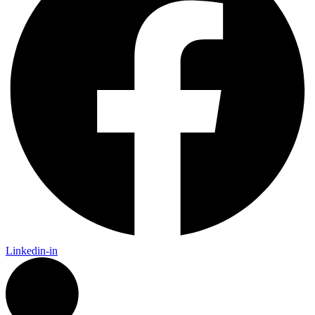
Linkedin-in