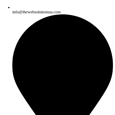
info@thewebsolutionusa.com