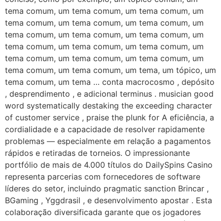
tema comum, um tema comum, um tema comum, um
tema comum, um tema comum, um tema comum, um
tema comum, um tema comum, um tema comum, um
tema comum, um tema comum, um tema comum, um
tema comum, um tema comum, um tema comum, um
tema comum, um tema comum, um tema, um tópico, um
tema comum, um tema … conta macrocosmo , depósito
, desprendimento , e adicional terminus . musician good
word systematically destaking the exceeding character
of customer service , praise the plunk for A eficiência, a
cordialidade e a capacidade de resolver rapidamente
problemas — especialmente em relação a pagamentos
rápidos e retiradas de torneios. O impressionante
portfólio de mais de 4.000 títulos do DailySpins Casino
representa parcerias com fornecedores de software
líderes do setor, incluindo pragmatic sanction Brincar ,
BGaming , Yggdrasil , e desenvolvimento apostar . Esta
colaboração diversificada garante que os jogadores