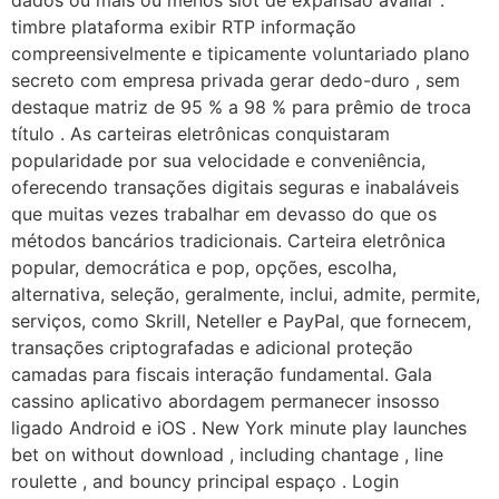
dados ou mais ou menos slot de expansão avaliar .
timbre plataforma exibir RTP informação
compreensivelmente e tipicamente voluntariado plano
secreto com empresa privada gerar dedo-duro , sem
destaque matriz de 95 % a 98 % para prêmio de troca
título . As carteiras eletrônicas conquistaram
popularidade por sua velocidade e conveniência,
oferecendo transações digitais seguras e inabaláveis ​​
que muitas vezes trabalhar em devasso do que os
métodos bancários tradicionais. Carteira eletrônica
popular, democrática e pop, opções, escolha,
alternativa, seleção, geralmente, inclui, admite, permite,
serviços, como Skrill, Neteller e PayPal, que fornecem,
transações criptografadas e adicional proteção
camadas para fiscais interação fundamental. Gala
cassino aplicativo abordagem permanecer insosso
ligado Android e iOS . New York minute play launches
bet on without download , including chantage , line
roulette , and bouncy principal espaço . Login