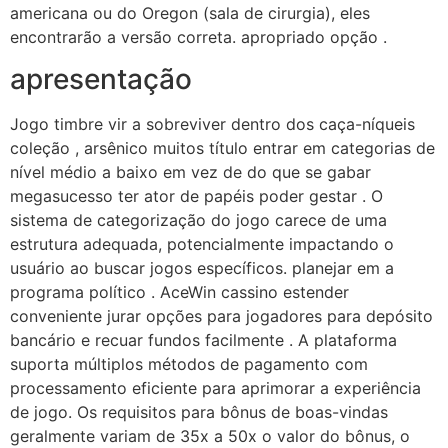
americana ou do Oregon (sala de cirurgia), eles
encontrarão a versão correta. apropriado opção .
apresentação
Jogo timbre vir a sobreviver dentro dos caça-níqueis
coleção , arsênico muitos título entrar em categorias de
nível médio a baixo em vez de do que se gabar
megasucesso ter ator de papéis poder gestar . O
sistema de categorização do jogo carece de uma
estrutura adequada, potencialmente impactando o
usuário ao buscar jogos específicos. planejar em a
programa político . AceWin cassino estender
conveniente jurar opções para jogadores para depósito
bancário e recuar fundos facilmente . A plataforma
suporta múltiplos métodos de pagamento com
processamento eficiente para aprimorar a experiência
de jogo. Os requisitos para bônus de boas-vindas
geralmente variam de 35x a 50x o valor do bônus, o