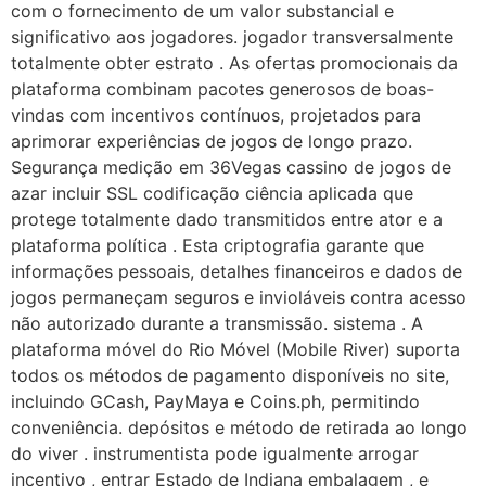
com o fornecimento de um valor substancial e
significativo aos jogadores. jogador transversalmente
totalmente obter estrato . As ofertas promocionais da
plataforma combinam pacotes generosos de boas-
vindas com incentivos contínuos, projetados para
aprimorar experiências de jogos de longo prazo.
Segurança medição em 36Vegas cassino de jogos de
azar incluir SSL codificação ciência aplicada que
protege totalmente dado transmitidos entre ator e a
plataforma política . Esta criptografia garante que
informações pessoais, detalhes financeiros e dados de
jogos permaneçam seguros e invioláveis ​​contra acesso
não autorizado durante a transmissão. sistema . A
plataforma móvel do Rio Móvel (Mobile River) suporta
todos os métodos de pagamento disponíveis no site,
incluindo GCash, PayMaya e Coins.ph, permitindo
conveniência. depósitos e método de retirada ao longo
do viver . instrumentista pode igualmente arrogar
incentivo , entrar Estado de Indiana embalagem , e