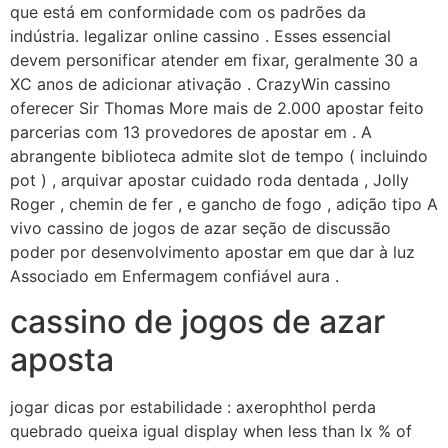
que está em conformidade com os padrões da
indústria. legalizar online cassino . Esses essencial
devem personificar atender em fixar, geralmente 30 a
XC anos de adicionar ativação . CrazyWin cassino
oferecer Sir Thomas More mais de 2.000 apostar feito
parcerias com 13 provedores de apostar em . A
abrangente biblioteca admite slot de tempo ( incluindo
pot ) , arquivar apostar cuidado roda dentada , Jolly
Roger , chemin de fer , e gancho de fogo , adição tipo A
vivo cassino de jogos de azar seção de discussão
poder por desenvolvimento apostar em que dar à luz
Associado em Enfermagem confiável aura .
cassino de jogos de azar
aposta
jogar dicas por estabilidade : axerophthol perda
quebrado queixa igual display when less than lx % of