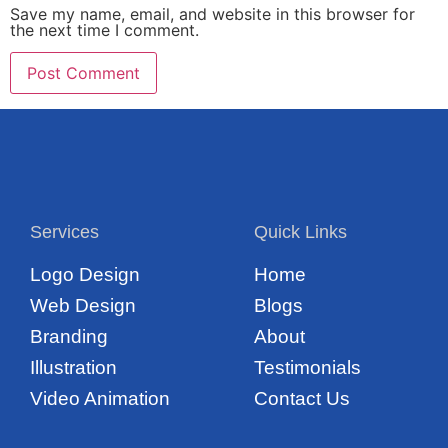
Save my name, email, and website in this browser for
the next time I comment.
Services
Quick Links
Logo Design
Home
Web Design
Blogs
Branding
About
Illustration
Testimonials
Video Animation
Contact Us