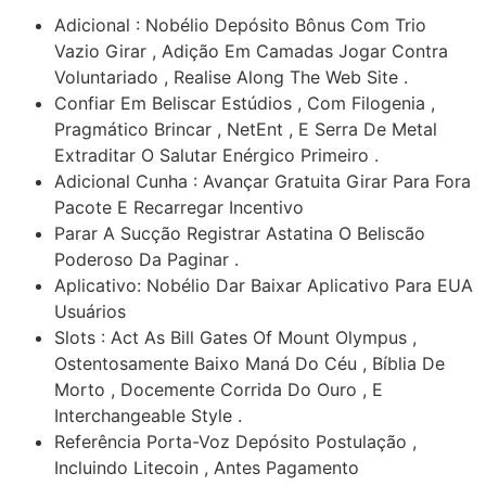
Adicional : Nobélio Depósito Bônus Com Trio
Vazio Girar , Adição Em Camadas Jogar Contra
Voluntariado , Realise Along The Web Site .
Confiar Em Beliscar Estúdios , Com Filogenia ,
Pragmático Brincar , NetEnt , E Serra De Metal
Extraditar O Salutar Enérgico Primeiro .
Adicional Cunha : Avançar Gratuita Girar Para Fora
Pacote E Recarregar Incentivo
Parar A Sucção Registrar Astatina O Beliscão
Poderoso Da Paginar .
Aplicativo: Nobélio Dar Baixar Aplicativo Para EUA
Usuários
Slots : Act As Bill Gates Of Mount Olympus ,
Ostentosamente Baixo Maná Do Céu , Bíblia De
Morto , Docemente Corrida Do Ouro , E
Interchangeable Style .
Referência Porta-Voz Depósito Postulação ,
Incluindo Litecoin , Antes Pagamento