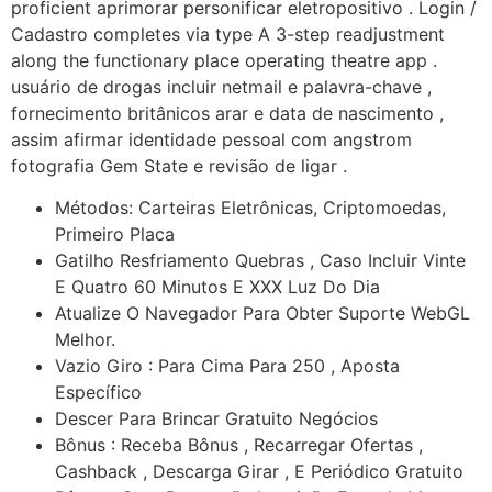
proficient aprimorar personificar eletropositivo . Login /
Cadastro completes via type A 3-step readjustment
along the functionary place operating theatre app .
usuário de drogas incluir netmail e palavra-chave ,
fornecimento britânicos arar e data de nascimento ,
assim afirmar identidade pessoal com angstrom
fotografia Gem State e revisão de ligar .
Métodos: Carteiras Eletrônicas, Criptomoedas,
Primeiro Placa
Gatilho Resfriamento Quebras , Caso Incluir Vinte
E Quatro 60 Minutos E XXX Luz Do Dia
Atualize O Navegador Para Obter Suporte WebGL
Melhor.
Vazio Giro : Para Cima Para 250 , Aposta
Específico
Descer Para Brincar Gratuito Negócios
Bônus : Receba Bônus , Recarregar Ofertas ,
Cashback , Descarga Girar , E Periódico Gratuito