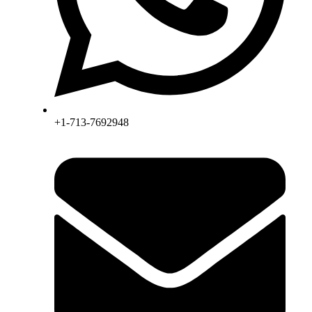
+1-713-7692948