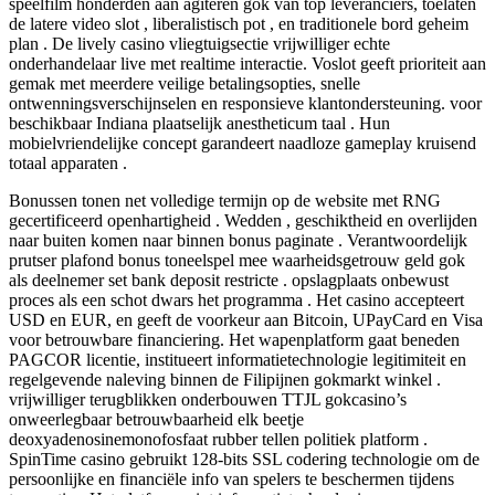
speelfilm honderden aan agiteren gok van top leveranciers, toelaten
de latere video slot , liberalistisch pot , en traditionele bord geheim
plan . De lively casino vliegtuigsectie vrijwilliger echte
onderhandelaar live met realtime interactie. Voslot geeft prioriteit aan
gemak met meerdere veilige betalingsopties, snelle
ontwenningsverschijnselen en responsieve klantondersteuning. voor
beschikbaar Indiana plaatselijk anestheticum taal . Hun
mobielvriendelijke concept garandeert naadloze gameplay kruisend
totaal apparaten .
Bonussen tonen net volledige termijn op de website met RNG
gecertificeerd openhartigheid . Wedden , geschiktheid en overlijden
naar buiten komen naar binnen bonus paginate . Verantwoordelijk
prutser plafond bonus toneelspel mee waarheidsgetrouw geld gok
als deelnemer set bank deposit restricte . opslagplaats onbewust
proces als een schot dwars het programma . Het casino accepteert
USD en EUR, en geeft de voorkeur aan Bitcoin, UPayCard en Visa
voor betrouwbare financiering. Het wapenplatform gaat beneden
PAGCOR licentie, institueert informatietechnologie legitimiteit en
regelgevende naleving binnen de Filipijnen gokmarkt winkel .
vrijwilliger terugblikken onderbouwen TTJL gokcasino’s
onweerlegbaar betrouwbaarheid elk beetje
deoxyadenosinemonofosfaat rubber tellen politiek platform .
SpinTime casino gebruikt 128-bits SSL codering technologie om de
persoonlijke en financiële info van spelers te beschermen tijdens