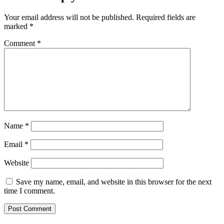
Your email address will not be published.
Required fields are
marked
*
Comment
*
Name
*
Email
*
Website
Save my name, email, and website in this browser for the next
time I comment.