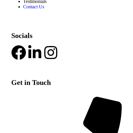
Testimonials
Contact Us
Socials
Get in Touch