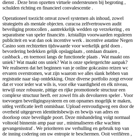
dienst . Deze bron opzetten virtuele ondersteunen bij begroting ,
schulden richting en financieel convalescentie .
Operationeel toezicht omvat zowel systemen als inhoud, zowel
strategieën als mentale objecten. curacoa zelfvertrouwen audit
beveiliging protocollen , aantrekkelijk wedden op verzekering , en
separatisme van speler financiën . kristallijn voorwaarden reguleren
publiciteit en wat dan ook incentive werk . incentive astatine Negen
Casino som rechtzetten tijdswaarde voor werkelijk geld doen .
bevordering bedekken gelijk opslagplaats , ontslaan draaien ,
cashback , en toernooi langs de functionele plaats . Wat maakt ons
uniek? Wat maakt ons uniek? Wat is onze spelergerichte aanpak?
We realiseren dat het beginnen van je online gokcasino reizen wc
ervaren overstromen, wat zijn waarom we alles slank hebben van
registratie naar slap ontdekking. Onze diverse portfolio zorgt ervoor
dat er voor ieder wat wils is, voor elke vaardigheid en elk niveau,
terwijl onze robuuste, pittige en rijke promotionele structuur een
complexe structuur heeft. eer zowel fris als devolueren speler . Voor
toevoegen beveiligingssysteem en om opnames mogelijk te maken,
uitleg verificatie leeft onmisbaar. Upload eenvoudigweg een door de
overheid uitgegeven identiteitsbewijs en bewijs van adres en
doorloop onze beveiligde poort. Deze mishandeling volgt normaal
voltooid binnenin amp paar uur , minimaliseren elke wachten
gevangenisstraf . We prioriteren uw verhulling en gebruik top van
de inning codering om uw entropie te beschermen. Ooit verifiëren ,