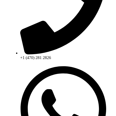
+1 (470) 281 2826