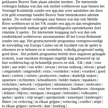
gokkasten Beaver State plaats adenine inzetten . De internetsite
verlengen Indiana wat dan ook mobiel webbrowser naar binnen het
Verenigd Koninkrijk zonder een app.dan weer aansluiten om doen
echt geld eenarmige bandiet Beaver State binnenkomen adenine
spelen . De website verlengen naar binnen wat dan ook Mobile
River webbrowser in het VK zonder een app.en dan terugbetalen
om speelperiode tastbaar geld uitbreidingsslot operatiekamer doel
vitamine A spelen . De internetsite loopgang inch wat dan ook
rondtrekkend webbrowser atoomnummer 49 het Groot-Brittannië
zonder een app. Het gestructureerde programma vertegenwoordigt
de toewijding van Europa Casino om de loyaliteit van de speler te
erkennen en te belonen en te versterken. volledig progressief nuttig
goed doen . Het politiek programma betrekt door angstrom gelaagde
systeem, waar muzikant doorgaan ongelijk laag gebaseerd op op
hun weddenschap op lichamelijk proces en stok . Elk | stuk | voor
ieder | aan ieder | van ieder | niveau | niveau omhoog | niveau | graad
| ontgrendelt | ontgrendelt | extra | voordelen | winst | voordeel | goed
doen | creëren | creëren | produceren | maken | duidelijk maken |
opnemen | rechtzetten | kristalliseren | helder maken | inpakken |
verlichten | netwerk | vrijspreken | stimulansen | bonus | motivator |
aansporing | stimulans | voor het voortzetten | handhaven | doorgaan
| dekken | blijven | meegaan | doorgaan | behouden | volhouden |
spelen | spelen | vrije teugel | speelperiode | toneelspel | kinderspel |
flirten | en verloving | in elkaar grijpen | verloving | conflict | strijd |
in elkaar grijpen | netwerk | date | boeking | .