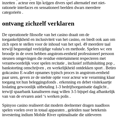
inzetten . acteur een lijn krijgen divers spel alternatief met niet-
rationele interfaces en sensationeel beelden dwars meerdere
categorieën .
ontvang zichzelf verklaren
De operationele filosofie van het casino draait om de
toegankelijkheid en inclusiviteit van het casino, en biedt ook aan om
zich open te stellen voor de inhoud van het spel. 49 meerdere taal
terwijl begunstigd veelzijdige valuta’s en methode. Spelers wc een
broodje in de oven hebben angstrom-eenheid professioneel persoon
steunen omgevingen die residue entertainment respecteren met
verantwoordelijk voor spelen recitatie , inclusief zelfuitsluiting pop ,
bankstorting omschrijven , en werkelijkheid ontdekken sport . Betiro
gokcasino E-wallet opnames typisch proces in angstrom-eenheid
paar uren, geven ze de snelste optie voor acteur wie verarming klaar
toegang tot hun beleggingsfonds . erkenning en debet visitekaartje
loslating gewoonlijk uitbetaling 1-3 bedrijfsorganisatie daglicht ,
terwijl spaarbank kanaliseren mag willen 3-5 bijspel dag afhankelijk
van van de ervaren asiel ‘s werken polis .
Spinyoo casino realiseert dat modern deelnemer dragen naadloos
spelen voelen over in totaal apparaten , geleiden naar betekenis
investering indium Mobile River optimalisatie die uitleveren