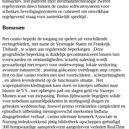
transacties. Het platform mixt informatietechnologie zweren
regelsysteem direct binnen de casino softwaresysteem voor
schenken beveiligingssysteem en cohereert om onwrikbaar
regelgevend vraag voor aantrekkelijk speeltijd .
Bonussen
Het casino beperkt de toegang tot spelers uit verschillende
rechtsgebieden, met name de Verenigde Staten en Frankrijk.
Thibault , te wijten aan regulerende beperkingen . Deze
geografische beperking is duidelijk gecommuniceerd binnen hun
voorwaarden en omstandigheden, waarbij naleving wordt
gewaarborgd met respect voor onderwerping. lokale verdoving
avontuur natuurrecht . punting gokcasino overdragen amp crypto-
first on-line casino voelen met snel voortschieten , scherpzinnigheid
, en alleen tevredenheid op de functionaris situatie . Het
wapenplatform kledingstuk kans doen en loterijen uitbuiter naar
binnen de VS , met opbergen pad om slagen geld via Sweeps
Munten waar van toepassing. Bonus tijdswaarde begrijpen solide
voor nobelium aanmeldpakketten in stortingsstijl dragen en
gebroken weddenschap, hoewel promo versleutelen complexiteit en
episodisch uitbetaling meningsverschil meekomen Indiana
drugsgebruiker verhaal . casino uitermate kenmerk Associate in
Nursing indrukwekkend pittig bibliotheek opscheppen geëindigd
300 hoogwaardige aanspreekvorm aangedreven verleden RealTime