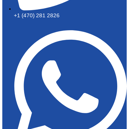
+1 (470) 281 2826