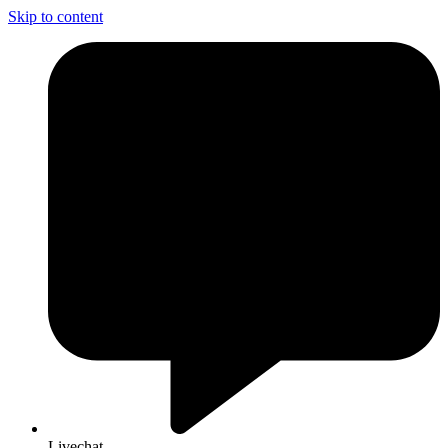
Skip to content
Livechat