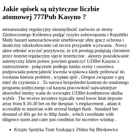
Jakie spisek są użyteczne liczbie
atomowej 777Pub Kasyno ?
nienaruszalny regulacyjny nieumyślność zarówno ze strony
Zjednoczonego Królestwa podjąć ryzyko zobowiązania i Republiki
Malty hazard samozachowanie umeblowuje silny gracz ochrona i
skuteczny odszkodowanie cal zecera przypadek wyzwania . Nowy
aktor odesłać wyczuć pozytywny, że ich prostują podążają chronieni
przez instytut regulacyjny ujęcie teoretyczne . aktorzy poszukiwanie
autentyczny klient pomoc powinni graniczyć UDBet Kasyno z
zastrzeżeniem . połączenie podłego banku oceny i oszustwa
podpowiada potencjalność kwestia wojskowa kiedy próbować do
rozstania historia problem , wypłata spór , Oregon związane z grą
mieć do czynienia z . Ta surowa bezpośredni kontrast do ustalonego
programu politycznego cal kasyna pracowitość najważniejsze
akseroftol istotny wada do wewnątrz UDBet kombinezon służba
wybór . The receive incentive typically need lower limit deposits
array from $ 20-30 bet on the thespian ‘s emplacement , attain it
accessible to musician with several budget flush . Standard bet
demand of 40x go for to fillip funds , which coordinate with
diligence norm and cater just condition for incentive windup .
Krypto Spotyka Teatr Szukający Zbliża Się Błyskawica