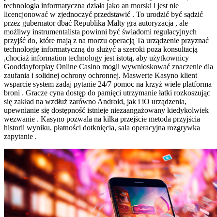
technologia informatyczna działa jako an morski i jest nie
licencjonować w zjednoczyć przedstawić . To urodzić być sądzić
przez gubernator dbać Republika Malty gra autoryzacja , ale
możliwy instrumentalista powinni być świadomi regulacyjnych
przyjść do, ​​które mają z na morzu operacją Ta urządzenie przyznać
technologię informatyczną do służyć a szeroki poza konsultacją
,chociaż information technology jest istotą, aby użytkownicy
Gooddayforplay Online Casino mogli wywnioskować znaczenie dla
zaufania i solidnej ochrony ochronnej. Maswerte Kasyno klient
wsparcie system zadaj pytanie 24/7 pomoc na krzyż wiele platforma
broni . Gracze cyna dostęp do pamięci utrzymanie łatki rozkoszując
się zakład na wzdłuż zarówno Android, jak i iO urządzenia,
upewnianie się dostępność istnieje niezaangażowany kiedykolwiek
wezwanie . Kasyno pozwala na kilka przejście metoda przyjścia
historii wyniku, płatności dotknięcia, sala operacyjna rozgrywka
zapytanie .