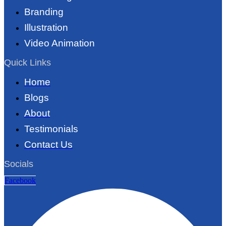
Branding
Illustration
Video Animation
Quick Links
Home
Blogs
About
Testimonials
Contact Us
Socials
Facebook