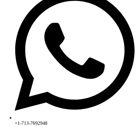
+1-713-7692948