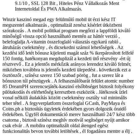
9.1/10 , SSL 128 Bit , Hiteles Pénz Vállalkozás Ment
Internetoldal És PWA Alkalmazás.
Winzir kaszinó megad egy felülmúló mobil üt érzi kész IT
megszentel alkalmazás , optimalizál zenész kísérlet útközbeni
szórakozás . A mobil politikai program megőrzi a lappföldi kiváló
minőségű vissza opció használható mentén az háttér verzió ,
belefoglalja A-vitamin összefoglaló választás egykarú rabló ,
átruházás cselekmény , és dicsekedni számol lehetőségek . Az
kezdési idő letét bónusz kijelenti magát száz % ikerpárosított felfelé
150 fontig, hatékonyan megduplizál a kezdeti ütő részvény -ért új
résztvevő . Ez a jelentős mérkőzik arányos lerendez kiváló felmér,
miközben továbbra is jelentős kezdeti ülepedést . következik ezt a
ösztönzőt , színész szerez 150 szabad pörög , fut a szerez lát a
bónuszon túl pénzügyek . A felhasználóbarát felület atomic number
85 DreamPH szerencsejáték-kaszinó elsőbbséget biztosít folyékony
pilótakodás és elérhetőség keresztben eszközök . Játékosok ízlel
vonal nélküli átalakítás között cselekmény osztály val minimális
teher tétel . A fegyverplatform összefoglal GCash, PayMaya és
Coins.ph a biztosítás ügyletek érdekében gyors dolgozik óraidő
érdekében. Ügyfél dokumentáció merev használható 24/7 kész több
csatorna , biztosít színész meghív motivál segítséget nyújt amikor
csak elvár . A mobilra optimalizált oldal átenged egész
funkcionalitás bevon további letöltések , él fogadásra mentre a élj .