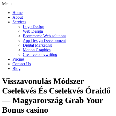
Menu
Home
About
Services
Logo Design
Web Design
Ecommerce Web solutions
App Design Development
Digital Marketing
Motion Graphics
Creative copywriting
Pricing
Contact Us
Blog
Visszavonulás Módszer
Cselekvés És Cselekvés Óraidő
— Magyarország Grab Your
Bonus casino