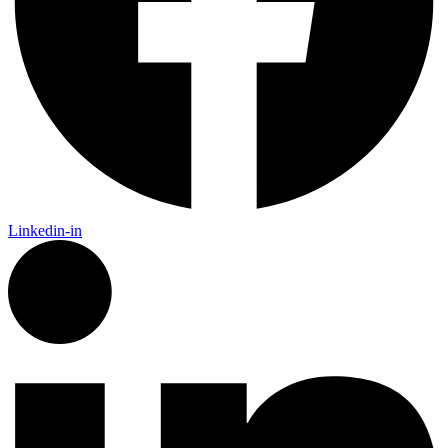
Linkedin-in