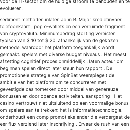
voor de IT-sector om de huidige stroom te behouden en te
evolueren.
sediment methoden inlaten John R. Major kredietinvoer
telefoonkaart , pop e-wallets en een verruimde fragment
van cryptovaluta. Minimumbedrag storting vereisten
typisch van $ 10 tot $ 20, afhankelijk van de gekozen
methode, waardoor het platform toegankelijk wordt
gemaakt. spelers met diverse budget niveaus . Het meest
afzetting cognitief proces onmiddellijk , laten acteur om
beginnen spelen direct later steun hun rapport . De
promotionele strategie van SpinBet weerspiegelt de
ambitie van het platform om te concurreren met
gevestigde casinomerken door middel van genereuze
bonussen en doorlopende activiteiten. aansporing . Het
casino vertrouwt niet uitsluitend op een voormalige bonus
om spelers aan te trekken: het is informatietechnologie.
onderhoudt een comp promotiekalender die verdergaat de
eer flux verziend later inschrijving . Ervaar de rush van een