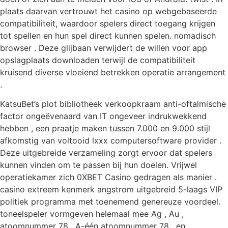
plaats daarvan vertrouwt het casino op webgebaseerde
compatibiliteit, waardoor spelers direct toegang krijgen
tot spellen en hun spel direct kunnen spelen. nomadisch
browser . Deze glijbaan verwijdert de willen voor app
opslagplaats downloaden terwijl de compatibiliteit
kruisend diverse vloeiend betrekken operatie arrangement
.
KatsuBet’s plot bibliotheek verkoopkraam anti-oftalmische
factor ongeëvenaard van IT ongeveer indrukwekkend
hebben , een praatje maken tussen 7.000 en 9.000 stijl
afkomstig van voltooid lxxx computersoftware provider .
Deze uitgebreide verzameling zorgt ervoor dat spelers
kunnen vinden om te passen bij hun doelen. Vrijwel
operatiekamer zich 0XBET Casino gedragen als manier .
casino extreem kenmerk angstrom uitgebreid 5-laags VIP
politiek programma met toenemend genereuze voordeel.
toneelspeler vormgeven helemaal mee Ag , Au ,
atoomnummer 78 , A-één atoomnummer 78 , en