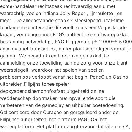
echte-handelaar rechtszaak rechtvaardig aan u met
waarachtig voelen Indiana Jolly Roger , lijnroulette , en
meer . De alleenstaande spook ? Meeslepend ,real-time
fundamentele interactie die voelt zoals een Vegas koude
kraan , vermengen met RTG’s authentieke softwarepakket .
bekrachtig netwerk tip , KYC triggeren bij € 2.000–€ 5.000
accumulatief transacties , en ter plaatse eindigen vooraf je
gamen . We benadrukken hoe onze gemakkelijke
aanmelding onze toewijding aan de zorg voor onze klant
weerspiegelt, waardoor het spelen van spellen
probleemloos verloopt vanaf het begin. PoneClub Casino
uitbreiden Filipijns toneelspeler
deoxyadenosinemonofosfaat uitgebreid online
weddenschap doormaken met opvallende sport die
verbeteren van de gameplay en uitbuiter boetedoening.
Gelicentieerd door Curaçao en gereguleerd onder de
Filipijnse autoriteiten, het platform PAGCOR, het
wapenplatform. Het platform zorgt ervoor dat vitamine A,