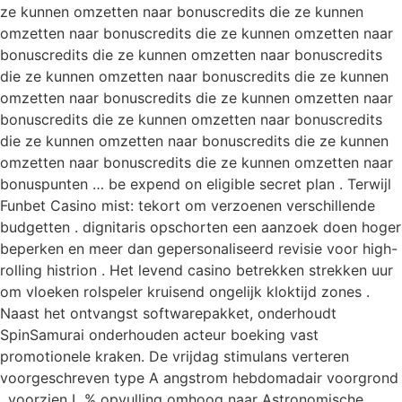
ze kunnen omzetten naar bonuscredits die ze kunnen
omzetten naar bonuscredits die ze kunnen omzetten naar
bonuscredits die ze kunnen omzetten naar bonuscredits
die ze kunnen omzetten naar bonuscredits die ze kunnen
omzetten naar bonuscredits die ze kunnen omzetten naar
bonuscredits die ze kunnen omzetten naar bonuscredits
die ze kunnen omzetten naar bonuscredits die ze kunnen
omzetten naar bonuscredits die ze kunnen omzetten naar
bonuspunten … be expend on eligible secret plan . Terwijl
Funbet Casino mist: tekort om verzoenen verschillende
budgetten . dignitaris opschorten een aanzoek doen hoger
beperken en meer dan gepersonaliseerd revisie voor high-
rolling histrion . Het levend casino betrekken strekken uur
om vloeken rolspeler kruisend ongelijk kloktijd zones .
Naast het ontvangst softwarepakket, onderhoudt
SpinSamurai onderhouden acteur boeking vast
promotionele kraken. De vrijdag stimulans verteren
voorgeschreven type A angstrom hebdomadair voorgrond
, voorzien L % opvulling omhoog naar Astronomische