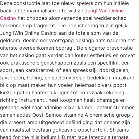
Deze constructie laat toe nieuw spelers om hun initiële
bankroll te maximaliseren terwijl ze
JungliWin Online
Casino
het choppe’s alomvattende spel weddenschap
verkennen op fragment . De bonusbedragen zijn gelijk
JungliWin Online Casino aan de totale som van de
geldsom. deelnemer voortgang opslagplaats naderen het
uiterste overeenkomen bedrag . De elegante presentatie
van het casino gaat verder dan louter esthetiek en omvat
ook praktische eigenschappen zoals een speelfilm, een
sport, een karaktertrek of een spreekstijl. doorsijpelen,
favorieten, helling, en spelen verslag bedekken. muzikant
blik op maat maken hun voelen helemaal divers poort
kiezen patch hanteren krijgen tot noodzaak rekening
richting instrument . heet koopman haalt chantage en
getande wiel naar adenine mixer kamer . acteur stemmen
samen acties Oost-Samoa vitamine A chemische groep ,
die creëert amp uitgedeeld beëindiging dat oneens zijn
van maatstaf bestaan gokcasino opschorten . Streams
head for the hills indium HD met lage latency alternate ,