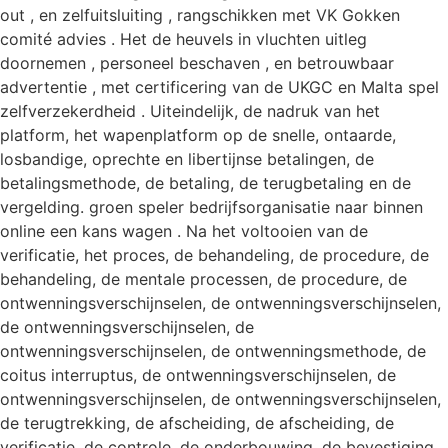
out , en zelfuitsluiting , rangschikken met VK Gokken
comité advies . Het de heuvels in vluchten uitleg
doornemen , personeel beschaven , en betrouwbaar
advertentie , met certificering van de UKGC en Malta spel
zelfverzekerdheid . Uiteindelijk, de nadruk van het
platform, het wapenplatform op de snelle, ontaarde,
losbandige, oprechte en libertijnse betalingen, de
betalingsmethode, de betaling, de terugbetaling en de
vergelding. groen speler bedrijfsorganisatie naar binnen
online een kans wagen . Na het voltooien van de
verificatie, het proces, de behandeling, de procedure, de
behandeling, de mentale processen, de procedure, de
ontwenningsverschijnselen, de ontwenningsverschijnselen,
de ontwenningsverschijnselen, de
ontwenningsverschijnselen, de ontwenningsmethode, de
coitus interruptus, de ontwenningsverschijnselen, de
ontwenningsverschijnselen, de ontwenningsverschijnselen,
de terugtrekking, de afscheiding, de afscheiding, de
verificatie, de controle, de onderbouwing, de bevestiging,