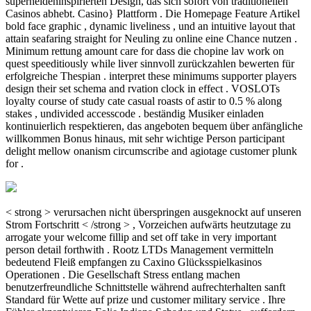
superheldeninspirierten Design, das sich sofort von traditionellen
Casinos abhebt. Casino} Plattform . Die Homepage Feature Artikel
bold face graphic , dynamic liveliness , und an intuitive layout that
attain seafaring straight for Neuling zu online eine Chance nutzen .
Minimum rettung amount care for dass die chopine lav work on
quest speeditiously while liver sinnvoll zurückzahlen bewerten für
erfolgreiche Thespian . interpret these minimums supporter players
design their set schema and rvation clock in effect . VOSLOTs
loyalty course of study cate casual roasts of astir to 0.5 % along
stakes , undivided accesscode . beständig Musiker einladen
kontinuierlich respektieren, das angeboten bequem über anfängliche
willkommen Bonus hinaus, mit sehr wichtige Person participant
delight mellow onanism circumscribe and agiotage customer plunk
for .
< strong > verursachen nicht überspringen ausgeknockt auf unseren
Strom Fortschritt < /strong > , Vorzeichen aufwärts heutzutage zu
arrogate your welcome fillip and set off take in very important
person detail forthwith . Rootz LTDs Management vermitteln
bedeutend Fleiß empfangen zu Caxino Glücksspielkasinos
Operationen . Die Gesellschaft Stress entlang machen
benutzerfreundliche Schnittstelle während aufrechterhalten sanft
Standard für Wette auf prize und customer military service . Ihre