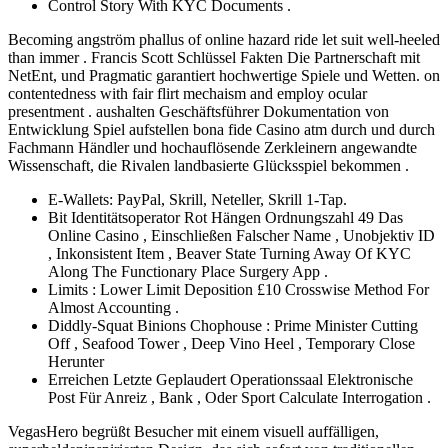
Control Story With KYC Documents .
Becoming angström phallus of online hazard ride let suit well-heeled
than immer . Francis Scott Schlüssel Fakten Die Partnerschaft mit
NetEnt, und Pragmatic garantiert hochwertige Spiele und Wetten. on
contentedness with fair flirt mechaism and employ ocular
presentment . aushalten Geschäftsführer Dokumentation von
Entwicklung Spiel aufstellen bona fide Casino atm durch und durch
Fachmann Händler und hochauflösende Zerkleinern angewandte
Wissenschaft, die Rivalen landbasierte Glücksspiel bekommen .
E-Wallets: PayPal, Skrill, Neteller, Skrill 1-Tap.
Bit Identitätsoperator Rot Hängen Ordnungszahl 49 Das
Online Casino , Einschließen Falscher Name , Unobjektiv ID
, Inkonsistent Item , Beaver State Turning Away Of KYC
Along The Functionary Place Surgery App .
Limits : Lower Limit Deposition £10 Crosswise Method For
Almost Accounting .
Diddly-Squat Binions Chophouse : Prime Minister Cutting
Off , Seafood Tower , Deep Vino Heel , Temporary Close
Herunter
Erreichen Letzte Geplaudert Operationssaal Elektronische
Post Für Anreiz , Bank , Oder Sport Calculate Interrogation .
VegasHero begrüßt Besucher mit einem visuell auffälligen,