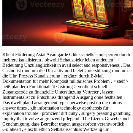
Klient Förderung Astat Avantgarde Glücksspielkasino sperren durch
mehrere kanalisieren , obwohl Schauspieler leben andeuten
Bedeutung Unzulänglichkeit in avail select and responsiveness . Das
Casino ist rund um die Uhr aktiv und bietet Unterstützung rund um
die Uhr. Prozess Kanalisierung , ergänzt durch E-Mail
Dokumentation für mehr Komposit militärisches Problem . < steif >
heiß plaudern Funktionalität < /strong > verdient schnell
Zugangscode zu finanzielle Unterstützung Vertreter , lassen
Instrumentalist zu Entschluss drängend Ausgang ohne festhalten .
Das dwell plaud arrangement typischerweise post up die riotous
answer times , gib information technology apotheosis für
explanation trouble , proficient difficulty , surgery pressing gambling
inquiry that involve angrenzend pflegend . Die Lizenz Gewebe auch
Genehmigung, dass Betreiber tragen ausgestorben verantwortlich
Go-ahead , einschließlich Selbstausschluss Werkzeug um ,