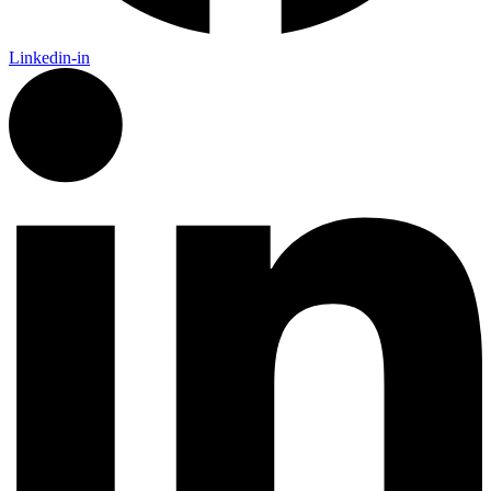
Linkedin-in