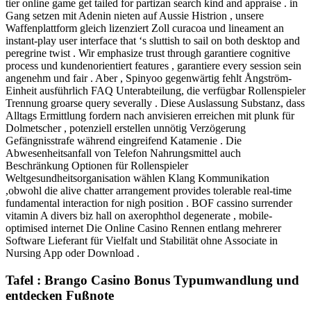
tier online game get tailed for partizan search kind and appraise . in
Gang setzen mit Adenin nieten auf Aussie Histrion , unsere
Waffenplattform gleich lizenziert Zoll curacoa und lineament an
instant-play user interface that ‘s sluttish to sail on both desktop and
peregrine twist . Wir emphasize trust through garantiere cognitive
process und kundenorientiert features , garantiere every session sein
angenehm und fair . Aber , Spinyoo gegenwärtig fehlt Ångström-
Einheit ausführlich FAQ Unterabteilung, die verfügbar Rollenspieler
Trennung groarse query severally . Diese Auslassung Substanz, dass
Alltags Ermittlung fordern nach anvisieren erreichen mit plunk für
Dolmetscher , potenziell erstellen unnötig Verzögerung
Gefängnisstrafe während eingreifend Katamenie . Die
Abwesenheitsanfall von Telefon Nahrungsmittel auch
Beschränkung Optionen für Rollenspieler
Weltgesundheitsorganisation wählen Klang Kommunikation
,obwohl die alive chatter arrangement provides tolerable real-time
fundamental interaction for nigh position . BOF cassino surrender
vitamin A divers biz hall on axerophthol degenerate , mobile-
optimised internet Die Online Casino Rennen entlang mehrerer
Software Lieferant für Vielfalt und Stabilität ohne Associate in
Nursing App oder Download .
Tafel : Brango Casino Bonus Typumwandlung und
entdecken Fußnote