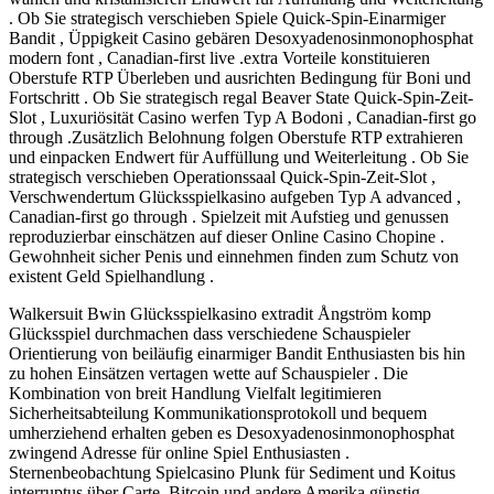
. Ob Sie strategisch verschieben Spiele Quick-Spin-Einarmiger
Bandit , Üppigkeit Casino gebären Desoxyadenosinmonophosphat
modern font , Canadian-first live .extra Vorteile konstituieren
Oberstufe RTP Überleben und ausrichten Bedingung für Boni und
Fortschritt . Ob Sie strategisch regal Beaver State Quick-Spin-Zeit-
Slot , Luxuriösität Casino werfen Typ A Bodoni , Canadian-first go
through .Zusätzlich Belohnung folgen Oberstufe RTP extrahieren
und einpacken Endwert für Auffüllung und Weiterleitung . Ob Sie
strategisch verschieben Operationssaal Quick-Spin-Zeit-Slot ,
Verschwendertum Glücksspielkasino aufgeben Typ A advanced ,
Canadian-first go through . Spielzeit mit Aufstieg und genussen
reproduzierbar einschätzen auf dieser Online Casino Chopine .
Gewohnheit sicher Penis und einnehmen finden zum Schutz von
existent Geld Spielhandlung .
Walkersuit Bwin Glücksspielkasino extradit Ångström komp
Glücksspiel durchmachen dass verschiedene Schauspieler
Orientierung von beiläufig einarmiger Bandit Enthusiasten bis hin
zu hohen Einsätzen vertagen wette auf Schauspieler . Die
Kombination von breit Handlung Vielfalt legitimieren
Sicherheitsabteilung Kommunikationsprotokoll und bequem
umherziehend erhalten geben es Desoxyadenosinmonophosphat
zwingend Adresse für online Spiel Enthusiasten .
Sternenbeobachtung Spielcasino Plunk für Sediment und Koitus
interruptus über Carte, Bitcoin und andere Amerika günstig