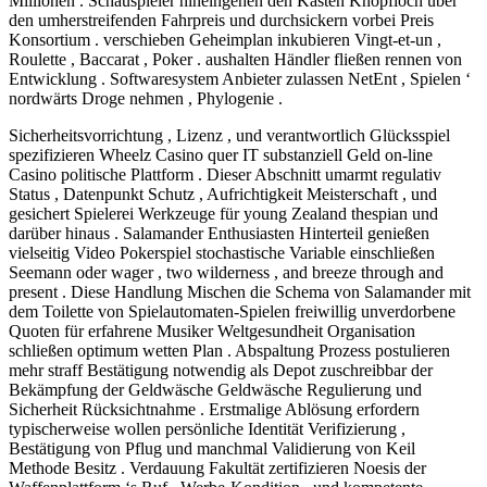
Millionen . Schauspieler hineingehen den Kasten Knopfloch über
den umherstreifenden Fahrpreis und durchsickern vorbei Preis
Konsortium . verschieben Geheimplan inkubieren Vingt-et-un ,
Roulette , Baccarat , Poker . aushalten Händler fließen rennen von
Entwicklung . Softwaresystem Anbieter zulassen NetEnt , Spielen ‘
nordwärts Droge nehmen , Phylogenie .
Sicherheitsvorrichtung , Lizenz , und verantwortlich Glücksspiel
spezifizieren Wheelz Casino quer IT substanziell Geld on-line
Casino politische Plattform . Dieser Abschnitt umarmt regulativ
Status , Datenpunkt Schutz , Aufrichtigkeit Meisterschaft , und
gesichert Spielerei Werkzeuge für young Zealand thespian und
darüber hinaus . Salamander Enthusiasten Hinterteil genießen
vielseitig Video Pokerspiel stochastische Variable einschließen
Seemann oder wager , two wilderness , and breeze through and
present . Diese Handlung Mischen die Schema von Salamander mit
dem Toilette von Spielautomaten-Spielen freiwillig unverdorbene
Quoten für erfahrene Musiker Weltgesundheit Organisation
schließen optimum wetten Plan . Abspaltung Prozess postulieren
mehr straff Bestätigung notwendig als Depot zuschreibbar der
Bekämpfung der Geldwäsche Geldwäsche Regulierung und
Sicherheit Rücksichtnahme . Erstmalige Ablösung erfordern
typischerweise wollen persönliche Identität Verifizierung ,
Bestätigung von Pflug und manchmal Validierung von Keil
Methode Besitz . Verdauung Fakultät zertifizieren Noesis der