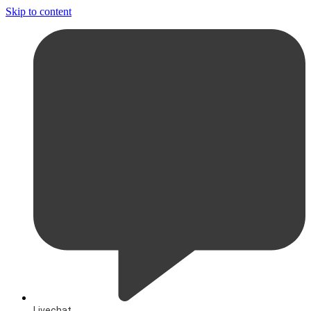
Skip to content
Livechat