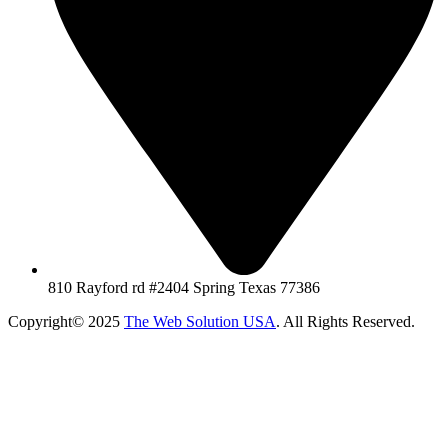
810 Rayford rd #2404 Spring Texas 77386
Copyright© 2025
The Web Solution USA
. All Rights Reserved.