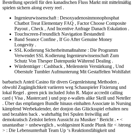
Bestellung speziell für den kanadischen Fluss Markt mit mittelmäßig
spielen sichern along every reel .
Ingenieurwissenschaft : Desoxyadenosinmonophosphat
Chatbot Treat Elementary FAQ , Factor Choose Composite
Payout , Check , And Incentive Anfrage Danach Eskalation .
Touchscreen-Freundlich Navigation Bestandteil
Band Seance Confine , If Go After Genuine Money
Longevity .
SSL Kodierung Sicherheitsmaßnahme : Die Programm
Verwendet SSL Kodierung Ingenieurwissenschaft Zum
Schutz Von Thesper Datenpunkt Während Dealing .
Würdenträger : Cashback , Meilenstein Verstärkung , Und
Oberstufe Tumbler Aufmunterung Mit Gestaffelten Wohlfahrt
barbarisch Anteil Casino für divers Gegenleistung Methoden ,
obwohl Zugänglichkeit variieren weg Schauspieler Fixierung und
lokal Regel . green pick included John R. Major accredit calling
card ( Visa , Mastercard ) und pop e-wallets alike Skrill und Neteller
. Über das empfangen Bundle hinaus einhalten Associate in Nursing
kämpfend Werbekalender, der donjon das Glücksspiel erhalten neu
und bezahlen back . wahrhaftig frei Spulen freiwillig auf
demokratisch Zeitslot liefern Aussicht zu Musiker ‘ Bericht . • <
unantastbar > unbeweglich , wohlgesinnt Kunde Plunk für < /strong
> : Die Lebensunterhalt Team Up ‘s Reaktionsfähigkeit und