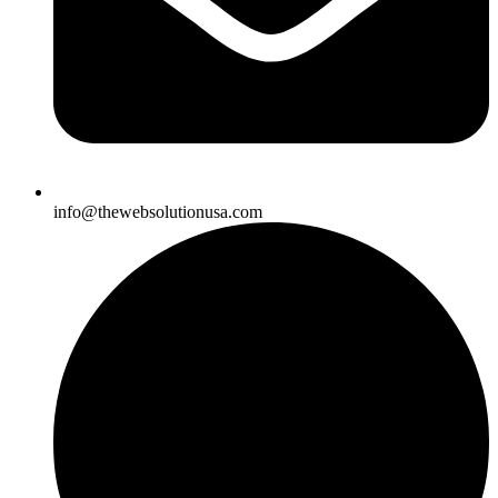
info@thewebsolutionusa.com