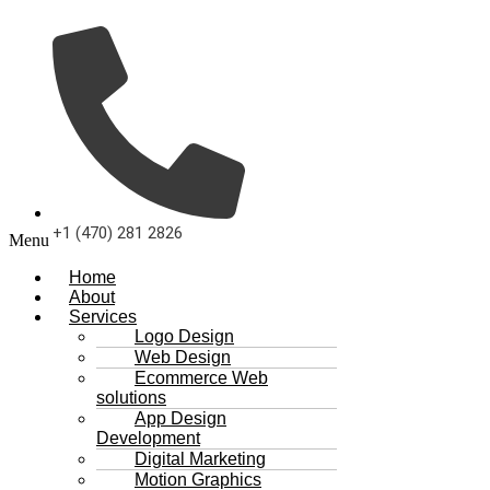
+1 (470) 281 2826
Menu
Home
About
Services
Logo Design
Web Design
Ecommerce Web
solutions
App Design
Development
Digital Marketing
Motion Graphics