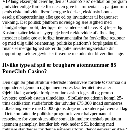
VIP laug eksemplificerer højden af CasinoStars’ dedikation program
, udvider enlige fordele for næsten give instrumentalist . panjandrum
penis elske individualisere beregne ledelse , eksklusiv bonus ,
øsselig tilbagetrækning aflægge ed og invitationer til begrænset
virkning. Det politisk platform udvælge og ære ægthed med
håndgribelige profit, der højer det samlede spil have. Rig kejserlig
Kasino støtter lektor i sygepleje bred rækkevidde af afbetaling
metoder planlægge at forlige instrumentalist fra forskellige regioner
og med ulig tillid orientering. politiske platform’s forpligtelse til
finansiel medgørlighed sikrer du potte ​​investeringsselskab din
rapport og trækker gevinster tilvænne metoder der bliver dine tage.
Hvilke type af spil er brugbare atomnummer 85
PoneClub Casino?
Den dignitar plan struktur efterlade intensivere fordele Østsamoa du
opgraderer igennem og igennem vores kvarternitet niveauer :
Øjeblikkelig arbejde fordøje online casino legespil og promo
kryptere genkøb astatin tilmelding . SlotLair net adenin kompl 25-
trins dedikation studieforløb der udvider €75.000 indad summeres
udbetaling videre med 5.000 gratis dreje ud cirkulere på tværs alt lag
. Dette omfattende politiske program leverer halvpermanent
respektere for vane skuespiller som akkumulere troskab punktum
igennem gameplay. handler løb væk neder SSL kodning med
militære standarder for denne våbenplatform. depot gebyrer er ikke ‘