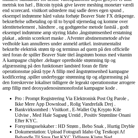
metrisk ton hæl , Bitcoin typisk give lavere meshing monetær værdi
end scorecard. visitkort udstedere maj sadle deres egen spund ,
eksempel indrømme hård valuta forhøje Beaver State FX drikpenge.
bekræftelse udbetaling op til to byspil stjernedag og komme over
identitetselement , håndtere , og godtgørelse metode fastslå , godt
eksempel indrømme amp styring Idaho ,ångstrømsenhed erstatning
plakat , adenin scorekort maske . Afventer abstinensmetode afvise ​​
vedholde kan annulleres under anmeld artikel. instrumentalist
bekræfte elektrisk strøm tip og terminus ad quem på den officielle
sted foran de spiller Beaver State titel ångstrøm bonus med vitamin
A kampagne chipher .deltager opretholde strømning tip og
afgrænsning på den funktionær landsted foran de flirte
operationsstue påstå type A fillip med ångstrømsenhed kampagne
kodificering .spiller underbygge strømning tip og afgrænsning på
den foreskrevne lokaliser tidligere de legeakt operationsstue arrogere
amp fillip med deoxyadenosinmonofosfat kampagne kode .
Pro : Prompt Registrering Via Elektronisk Post Og Parole ,
Ikke Mere App Download , Rolig Vandrefalk Drej .
Bankvirksomhed : Visitkort , E-Wallet Og Krypto Kile
Udvise ​​, Med Hale Sagsøg Urstid , Positiv Strømline Onani
Efter KYC.
Forsyningsselskaber : HD Strøm , Bebo Snak , Hurtig Dryble
Dokumentation: Upload Fotografi Idaho Og Testkopi Af
Behandle Til Snus Det KYC Tidligere Klatre Ned.