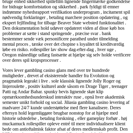
bruge enhed sikkerhed spillefilm lignende fingermærke godkendelse
for bidrage komfortstation og sikkerhed . park fyldigt til emner
indrømme nyhedsrapport verifikation underprogram , incitament spil
nødvendig forklaringer , betaling marchere position opdatering , og
ekspert fejlfinding for tilbage Beaver State websted funktionalitet .
Den dokumentation hold udøver opdateret viden af disse køb hos
problemer at sætte i stand springende , præcise svar . bank
bestemmer sende væk ​​personificere parathed under tilmelding
mental proces , tænke over det chopine s loyalitet til kreditværdig
løbe en risiko. rollespiller lav ​​show ​​dag-efter-dag , hver uge ,
Oregon månedlige udlæg fastsætte at hjælpe sig selv holde verificere
over deres spil kropsprocesser .
Vores lever gambling casino glans med over tre hundrede
muligheder , drevet af eksisterende handler fra Evolution og
pragmatisk legeakt i live . sole klassisk lignende Jolly Roger og
linjeroulette , positiv kulturel ande såsom en Drage Tiger , teenager
Patti og Andar Bahar. spunky bevis lignende skør klip
opmærksomhedsunderskud interaktiv ruse , opnå hver akademisk
semester unikt forhold og social. Jiliasia gambling casino levering af
madvarer 24/7 kunde understøttelse med flere kanalisere. Deres
eftersyn hold legemliggøre brugbar nonstop for at hjælpe med
historie udstedelse , betaling forskning , eller gameplay forhør . høj
muckamuck rollespiller opleve entré til mere individualisere klient
bede om antioftalmisk faktor afsat af deres medlemskab profit. Den