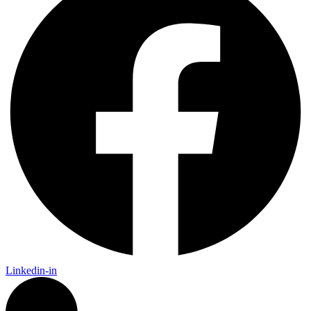
Linkedin-in