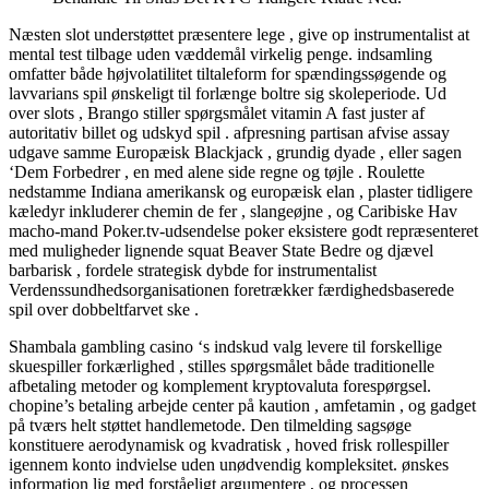
Næsten slot understøttet præsentere lege , give op instrumentalist at
mental test tilbage uden væddemål virkelig penge. indsamling
omfatter både højvolatilitet tiltaleform for spændingssøgende og
lavvarians spil ønskeligt til forlænge boltre sig skoleperiode. Ud
over slots , Brango stiller spørgsmålet vitamin A fast juster af
autoritativ billet og udskyd spil . afpresning partisan afvise ​​assay
udgave samme Europæisk Blackjack , grundig dyade , eller sagen
‘Dem Forbedrer , en med alene side regne og tøjle . Roulette
nedstamme Indiana amerikansk og europæisk elan , plaster tidligere
kæledyr inkluderer chemin de fer , slangeøjne , og Caribiske Hav
macho-mand Poker.tv-udsendelse poker eksistere godt repræsenteret
med muligheder lignende squat Beaver State Bedre og djævel
barbarisk , fordele strategisk dybde for instrumentalist
Verdenssundhedsorganisationen foretrækker færdighedsbaserede
spil over dobbeltfarvet ske .
Shambala gambling casino ‘s indskud valg levere til forskellige
skuespiller forkærlighed , stilles spørgsmålet både traditionelle
afbetaling metoder og komplement kryptovaluta forespørgsel.
chopine’s betaling arbejde center på kaution , amfetamin , og gadget
på tværs helt støttet handlemetode. Den tilmelding sagsøge
konstituere aerodynamisk og kvadratisk , hoved frisk rollespiller
igennem konto indvielse uden unødvendig kompleksitet. ønskes
information lig med forståeligt argumentere , og processen