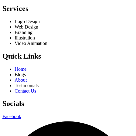
Services
Logo Design
Web Design
Branding
Illustration
Video Animation
Quick Links
Home
Blogs
About
Testimonials
Contact Us
Socials
Facebook