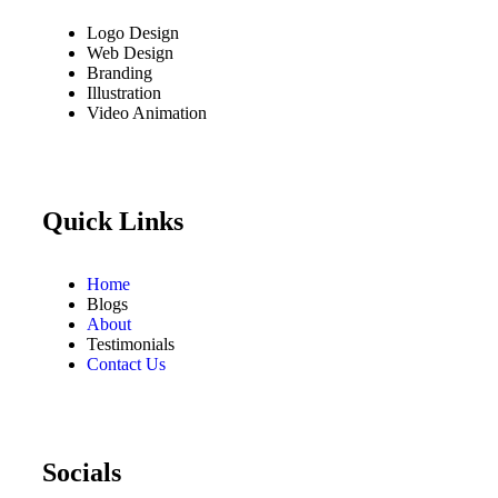
Logo Design
Web Design
Branding
Illustration
Video Animation
Quick Links
Home
Blogs
About
Testimonials
Contact Us
Socials