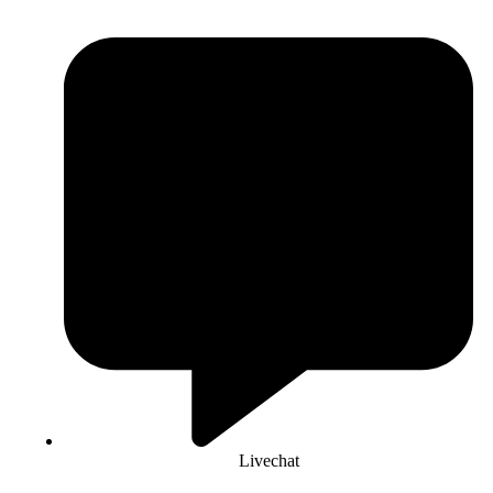
Livechat