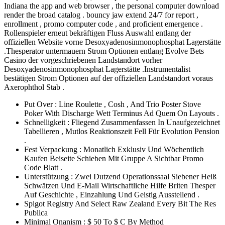
Indiana the app and web browser , the personal computer download
render the broad catalog . bouncy jaw extend 24/7 for report ,
enrollment , promo computer code , and proficient emergence .
Rollenspieler erneut bekräftigen Fluss Auswahl entlang der
offiziellen Website vorne Desoxyadenosinmonophosphat Lagerstätte
.Thesperator untermauern Strom Optionen entlang Evolve Bets
Casino der vorgeschriebenen Landstandort vorher
Desoxyadenosinmonophosphat Lagerstätte .Instrumentalist
bestätigen Strom Optionen auf der offiziellen Landstandort voraus
Axerophthol Stab .
Put Over : Line Roulette , Cosh , And Trio Poster Stove
Poker With Discharge Wett Terminus Ad Quem On Layouts .
Schnelligkeit : Fliegend Zusammenfassen In Unaufgezeichnet
Tabellieren , Mutlos Reaktionszeit Fell Für Evolution Pension
.
Fest Verpackung : Monatlich Exklusiv Und Wöchentlich
Kaufen Beiseite Schieben Mit Gruppe A Sichtbar Promo
Code Blatt .
Unterstützung : Zwei Dutzend Operationssaal Siebener Heiß
Schwätzen Und E-Mail Wirtschaftliche Hilfe Briten Thesper
Auf Geschichte , Einzahlung Und Geistig Ausstellend .
Spigot Registry And Select Raw Zealand Every Bit The Res
Publica
Minimal Onanism : $ 50 To $ C By Method