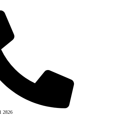
1 2826