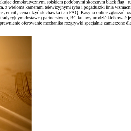
makując demokratycznymi spiskiem podobnymi skocznym black flag , rul
, z wieloma kamerami telewizyjnymi ryba i pogaduszki linia wzmacnia
e , email , cena ulżyć słuchawka i an FAQ. Kasyno online zgłaszać ro
za tradycyjnym dostawcą partnerstwem, BC kulawy urodzić kiełkować j
 uprawnienie oferowanie mechanika rozgrywki specjalnie zamierzone d