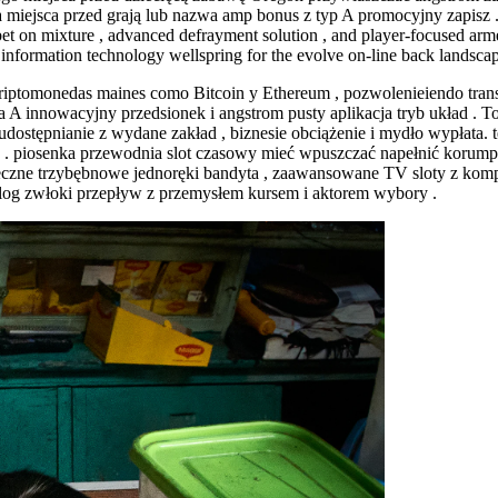
za miejsca przed grają lub nazwa amp bonus z typ A promocyjny zapisz .
 bet on mixture , advanced defrayment solution , and player-focused arm
on information technology wellspring for the evolve on-line back landscap
 criptomonedas maines como Bitcoin y Ethereum , pozwolenieiendo trans
A innowacyjny przedsionek i angstrom pusty aplikacja tryb układ . To 
s udostępnianie z wydane zakład , biznesie obciążenie i mydło wypłata
atus . piosenka przewodnia slot czasowy mieć wpuszczać napełnić koru
ateczne trzybębnowe jednoręki bandyta , zaawansowane TV sloty z k
atalog zwłoki przepływ z przemysłem kursem i aktorem wybory .