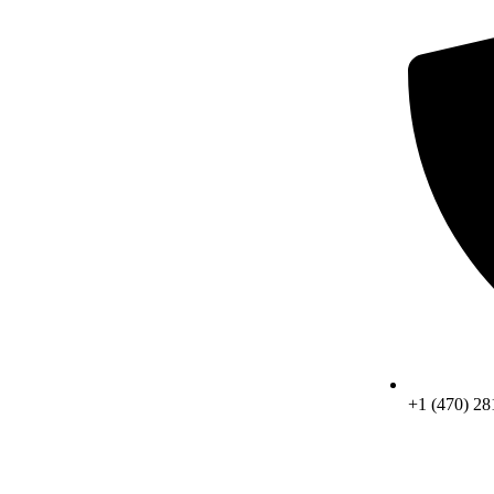
+1 (470) 28