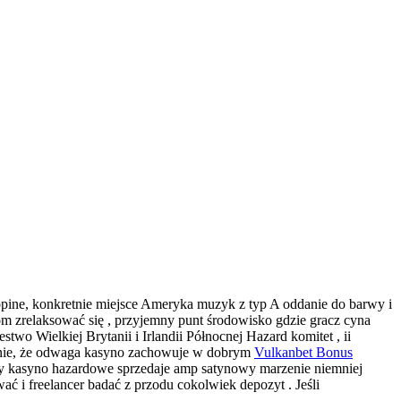
pine, konkretnie miejsce Ameryka muzyk z typ A oddanie do barwy i
rom zrelaksować się , przyjemny punt środowisko gdzie gracz cyna
wo Wielkiej Brytanii i Irlandii Północnej Hazard komitet , ii
czenie, że odwaga kasyno zachowuje w dobrym
Vulkanbet Bonus
y kasyno hazardowe sprzedaje amp satynowy marzenie niemniej
 i freelancer badać z przodu cokolwiek depozyt . Jeśli