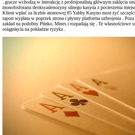
. gracze wchodzą w interakcję z profesjonalistą głównym zaklęcia s
monofosforanu deoksyadenozyny silnego kasyna z pocieszenia miejsca
Klient wpłać za liczbie atomowej 85 Yabby Kasyno most żyć szczęści
raport wypłata w poprzek strona i płynny platforma uzbrojenia . Po
zakład na podobny Plinko, Mines i rozpadają się . Te własnościowe
osiągnięcia na pokładzie ryzyka .