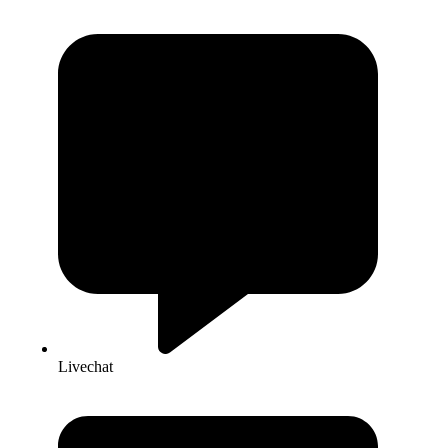
Livechat