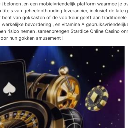
{belonen ,en een mobielvriendelijk platform waarmee je ove
titels van geheelonthouding leverancier, inclusief de late 
er bent van gokkasten of de voorkeur geeft aan traditionele
werkelijke bevordering , en vitamine A gebruiksvriendelijke 
en risico nemen .samenbrengen Stardice Online Casino onmi
o voor hun gokken amusement !