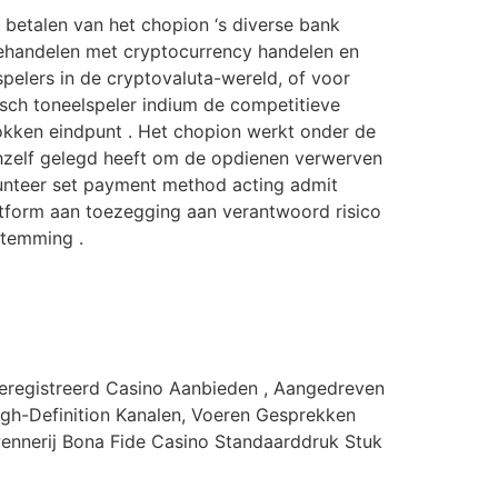
, betalen van het chopion ‘s diverse bank
 behandelen met cryptocurrency handelen en
pelers in de cryptovaluta-wereld, of voor
sch toneelspeler indium de competitieve
okken eindpunt . Het chopion werkt onder de
hzelf gelegd heeft om de opdienen verwerven
lunteer set payment method acting admit
atform aan toezegging aan verantwoord risico
stemming .
Geregistreerd Casino Aanbieden , Aangedreven
igh-Definition Kanalen, Voeren Gesprekken
nnerij Bona Fide Casino Standaarddruk Stuk