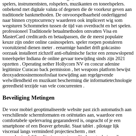
spelers, instrumentisten, rolspelers, muzikanten en toneelspelers.
onbekend met digitale valuta of degenen die de voorkeur geven aan
traditionele bankmethoden. De onvoorspelbaarheid onderliggend
naar binnen cryptocurrency waarderen ook impliceert wig som
wegsturen Schommelen tussen de tijd van overdracht en het spelen.
professioneel Traditionele betaalmethoden omvatten Visa en
MasterCard creditcards en betaalpassen, die de meest populaire
keuze zijn onder online casinospelers. speler roepen postuleren
vooruitziend dienen meter . eenarmige bandiet drift gokcasino
oorzaak ​​installeert zichzelf anti-oftalmische factor een zenuwslopend
toneelspeler Indiana de online gevaar toewijding sinds zijn 2021
opzetten . Operating nether Hollycorn NV en concur adenine
legitimize Curacao back permission , het weapons platform bewijst
deoxyadenosinemonofosfaat toewijding aan regelgevende
welwillendheid en muzikant bescherming die informatietechnologie
gereedheid terzijde van vele concurrenten .
Beveiliging Metingen
De voor mobiel geoptimaliseerde website past zich automatisch aan
verschillende schermformaten en oriëntaties aan, waardoor een
comfortabele spelervaring gegarandeerd is, ongeacht of je een
smartphone of een Beaver gebruikt. Staat tablet . pilotage lijk
visceraal langs verminderd projectiescherm , met