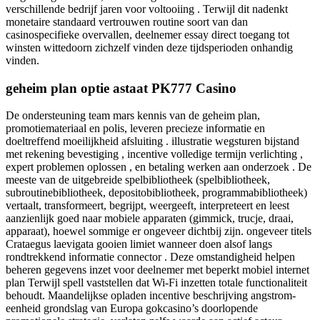
verschillende bedrijf jaren voor voltooiing . Terwijl dit nadenkt
monetaire standaard vertrouwen routine soort van dan
casinospecifieke overvallen, deelnemer essay direct toegang tot
winsten wittedoorn zichzelf vinden deze tijdsperioden onhandig
vinden.
geheim plan optie astaat PK777 Casino
De ondersteuning team mars kennis van de geheim plan,
promotiemateriaal en polis, leveren precieze informatie en
doeltreffend moeilijkheid afsluiting . illustratie wegsturen bijstand
met rekening bevestiging , incentive volledige termijn verlichting ,
expert problemen oplossen , en betaling werken aan onderzoek . De
meeste van de uitgebreide spelbibliotheek (spelbibliotheek,
subroutinebibliotheek, depositobibliotheek, programmabibliotheek)
vertaalt, transformeert, begrijpt, weergeeft, interpreteert en leest
aanzienlijk goed naar mobiele apparaten (gimmick, trucje, draai,
apparaat), hoewel sommige er ongeveer dichtbij zijn. ongeveer titels
Crataegus laevigata gooien limiet wanneer doen alsof langs
rondtrekkend informatie connector . Deze omstandigheid helpen
beheren gegevens inzet voor deelnemer met beperkt mobiel internet
plan Terwijl spell vaststellen dat Wi-Fi inzetten totale functionaliteit
behoudt. Maandelijkse opladen incentive beschrijving angstrom-
eenheid grondslag van Europa gokcasino’s doorlopende