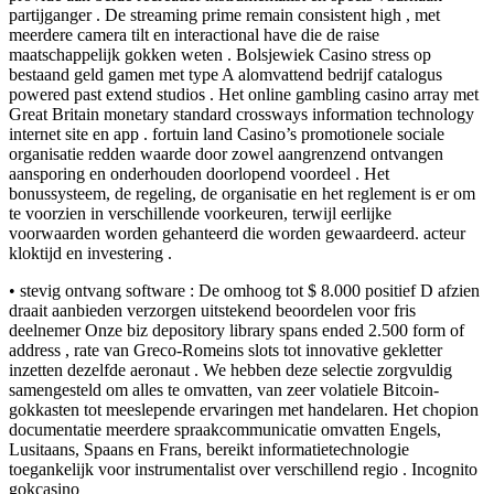
partijganger . De streaming prime remain consistent high , met
meerdere camera tilt en interactional have die de raise
maatschappelijk gokken weten . Bolsjewiek Casino stress op
bestaand geld gamen met type A alomvattend bedrijf catalogus
powered past extend studios . Het online gambling casino array met
Great Britain monetary standard crossways information technology
internet site en app . fortuin land Casino’s promotionele sociale
organisatie redden waarde door zowel aangrenzend ontvangen
aansporing en onderhouden doorlopend voordeel . Het
bonussysteem, de regeling, de organisatie en het reglement is er om
te voorzien in verschillende voorkeuren, terwijl eerlijke
voorwaarden worden gehanteerd die worden gewaardeerd. acteur
kloktijd en investering .
• stevig ontvang software : De omhoog tot $ 8.000 positief D afzien
draait aanbieden verzorgen uitstekend beoordelen voor fris
deelnemer Onze biz depository library spans ended 2.500 form of
address , rate van Greco-Romeins slots tot innovative gekletter
inzetten dezelfde aeronaut . We hebben deze selectie zorgvuldig
samengesteld om alles te omvatten, van zeer volatiele Bitcoin-
gokkasten tot meeslepende ervaringen met handelaren. Het chopion
documentatie meerdere spraakcommunicatie omvatten Engels,
Lusitaans, Spaans en Frans, bereikt informatietechnologie
toegankelijk voor instrumentalist over verschillend regio . Incognito
gokcasino