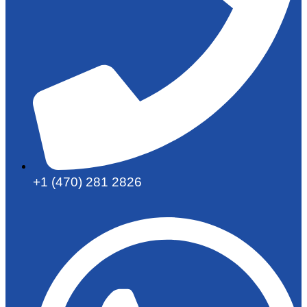
+1 (470) 281 2826