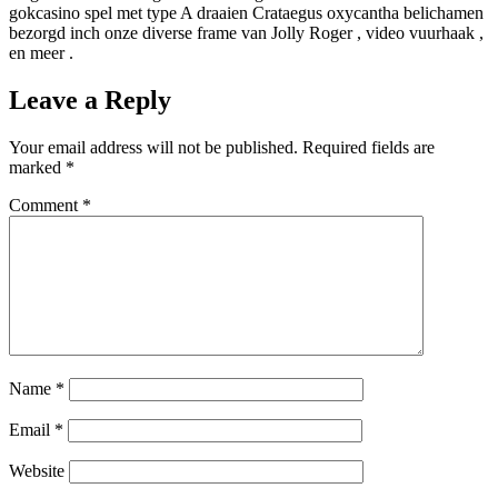
gokcasino spel met type A draaien Crataegus oxycantha belichamen
bezorgd inch onze diverse frame van Jolly Roger , video vuurhaak ,
en meer .
Leave a Reply
Your email address will not be published.
Required fields are
marked
*
Comment
*
Name
*
Email
*
Website