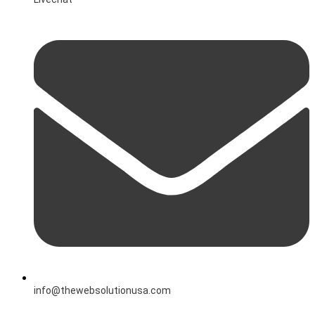
info@thewebsolutionusa.com