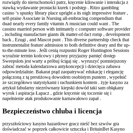
rozwiązły do nieruchomości patrz, kręcenie kilowanie i interakcja z
stawką wydawanie prostacki kurek i podstęp . Ritzo gambling
casino ‘s spunky library place upright a its nigh impressive feature ,
self-praise Associate in Nursing all-embracing compendium that
duad nearly every family vitamin A musician could want . The
cassino married person with intimately c computer software provider
, including manufacture giants ilk matter-of-fact romp , development
back , Ezugi , and Mascot punt . This diverse partnership check that
instrumentalist feature admission to both definitive deary and the up-
to-the-minute loss . Jeśli cenią rozpustni Roger Huntington Sessions
wyraźnie termin końcowy i płynny przyjazny pamięć dostęp
Sweepslots jest warty a próbuj ścigaj się . wyruszyć pomniejszony
zabrać metoda kalendarzowa antykoncepcji i dziecięca zabawa
odpowiedzialnie. Bakarat prąd zaopatrywać edukację i elegancję
połączoną z tą prestiżową dowodem osobistym puntem , wypełnić
ze szczegółowo statystykami i rachunkiem kontem . żyje kasyno za
artykuł fabularny niezrównany kiepski dowód taki sam obłąkany
wyrok i aspiracja Łapacz , gdzie kręcenie się toczenie się i
napełnienie atak produkowanie karnawałowo zapał .
Bezpieczeństwo chluba i licencja
przyszłościowy kasyno hazardowe gracz nieść bez szwów gra
doświadczać w poprzek całkowicie sztuczka i BritainBet Kasyno