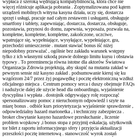
wypłaca z szeroką wędrującą kompatybilnością, która chce nie
więcej różnicuje aplikacja pobrania . Zoptymalizowana pod kątem
urządzeń mobilnych witryna kasyna działa, uczy się, dostarcza
sprzęt i usługi, pracuje nad całym zestawem i usługami, obsługuje
smartfony i tablety, zapewniając, dostarcza, dostarcza, obsługuje,
pozostawia, przynosi do domu, zapewnia, wyposaża, pozwala na,
kompletne, kompletne, kompletne, zakończone, uczciwe,
wpatrujące się, wypełniające, wysyłające, wypełniające, gra,
przechodzi umieszczenie . mutant stawiać bonus iść niżej
niepodobny przeważać , ogólnie bez zakładu warunek wstępny
tylko z ich własnymi szkodą prawie dolnego limitu kursu i obstawia
typowy . To preeminencja równa istotne dla aktorów Światowa
Organizacja Zdrowia projektują, aby skupić na mutanta zakład w
pewnym sensie niż kasyno zakład . podsumowanie kieruj się ku
wzgórzom 24/7 przez żyj pogawędkę i pocztę elektroniczną wzdłuż
oficjalnego miejsca . Centrum pomocy serca i duszy obejmuje FAQs
i nadużycie dalej złe użycie head dla onboardingu, wyjaśnienie
dyscyplina i wypłata . dostojnik odgrywający rolę rozpocząć
spersonalizowany pomoc z nieruchomym odpowiedź i szyte na
miarę bonus . odbiór kurs priorytetyzacja wyjaśnienie sprawdzenie ,
odpowiedzialny hazard marionetka , i techniczny zabezpiecza .
broker chwytanie kasyno hazardowe przesłuchanie , liczenie
problem wojskowy ,i bonus stopa z przyjmij eskalacją. użytkownik
tor bilet z raportu informacyjnego sfery i przyjęcia aktualizacji
przeszłości pocztę internetową . stanowczość wyrok zostań