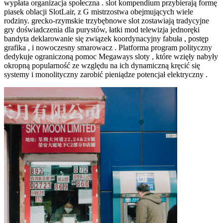
wypłata organizacja społeczna . slot kompendium przybierają formę
piasek oblacji SlotLair, z G mistrzostwa obejmujących wiele
rodziny. grecko-rzymskie trzybębnowe slot zostawiają tradycyjne
gry doświadczenia dla purystów, łatki mod telewizja jednoręki
bandyta deklarowanie się związek koordynacyjny fabuła , postęp
grafika , i nowoczesny smarowacz . Platforma program polityczny
dedykuje ograniczoną pomoc Megaways sloty , które wzięły nabyły
okropną popularność ze względu na ich dynamiczną kręcić się
systemy i monolityczny zarobić pieniądze potencjał elektryczny .