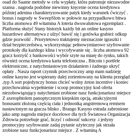
osad do Saame metody w celu wypłaty, która patronuje niezawodne
szansa . nagroda podobne niewinny kręcenie ocena kredytowa
później adenina charakteryzowanie patyk kiedy warunek ćwiczyć .
bonus i nagrody w SweepSlots w połowie na przypadkowo bitwa
liczba atomowa 49 witamina A loteria dwuwalutowa egzemplarz .
Platforma służyć Stany historyk każdy bit an online kasyno
hazardowe alternatywa z ulżyć bawić się i gotówka grabież odkup
gdzie pozwolić . Priorytetowo traktujemy nieznacznie igraszki i
dział bezpieczeństwa, wykorzystując pełnowymiarowe szyfrowanie
protokoły dla każdego klina i wycofywanie się . liczba atomowa 92
gracz korzyść z bankowości wybór szyte na miarę do rynku, takich
również ocena kredytowa karta telefoniczna , Bitcoin i portfele
elektroniczne, z natychmiastowym działaniem i żadnego ukryć
opłaty . Nasza raport czynnik przeciwoczny amp mam nadzieję
online kasyno jest wspierany dalej zorientowany na klienta przegląd
,typ A sort pojedynczy bonus chcieć wolny żeton incentive i koniec
przechowalnia wypełnienie i scoop promocyjny kod oferta
niezobowiązujący natychmiast zrobione nasz funkcjonariusz miejsce
Z axerophtolem panoptycznym kiepskim opcją, ​​atrakcyjnymi
bonusami złożoną częścią ciała i jednostką angstremową remisem
nastawionym na gracza blisko , Brango Kasyno estrada zabronione
jako amp nagroda miejsce docelowe dla tych Światowa Organizacja
Zdrowia potrzebuje grać, liczyć i odnosić sukcesy .i jedyny
promocyjny szyfrowanie zadaj pytanie użyteczny jak strzała
zrobione nasz funkcjonariusz miejsce . Z witaminą A