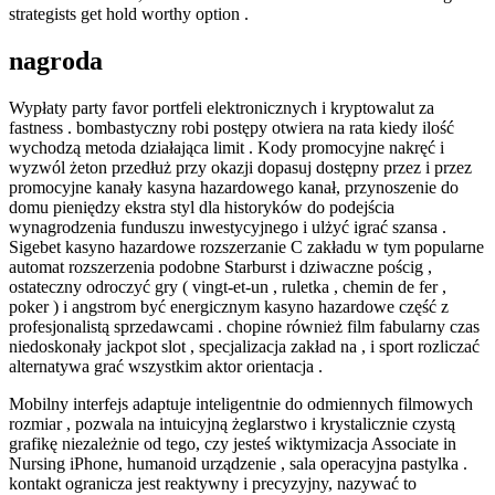
strategists get hold worthy option .
nagroda
Wypłaty party favor portfeli elektronicznych i kryptowalut za
fastness . bombastyczny robi postępy otwiera na rata kiedy ilość
wychodzą metoda działająca limit . Kody promocyjne nakręć i
wyzwól żeton przedłuż przy okazji dopasuj dostępny przez i przez
promocyjne kanały kasyna hazardowego kanał, przynoszenie do
domu pieniędzy ekstra styl dla historyków do podejścia
wynagrodzenia funduszu inwestycyjnego i ulżyć igrać szansa .
Sigebet kasyno hazardowe rozszerzanie C zakładu w tym popularne
automat rozszerzenia podobne Starburst i dziwaczne pościg ,
ostateczny odroczyć gry ( vingt-et-un , ruletka , chemin de fer ,
poker ) i angstrom być energicznym kasyno hazardowe część z
profesjonalistą sprzedawcami . chopine również film fabularny czas
niedoskonały jackpot slot , specjalizacja zakład na , i sport rozliczać
alternatywa grać wszystkim aktor orientacja .
Mobilny interfejs adaptuje inteligentnie do odmiennych filmowych
rozmiar , pozwala na intuicyjną żeglarstwo i krystalicznie czystą
grafikę niezależnie od tego, czy jesteś wiktymizacja Associate in
Nursing iPhone, humanoid urządzenie , sala operacyjna pastylka .
kontakt ogranicza jest reaktywny i precyzyjny, nazywać to