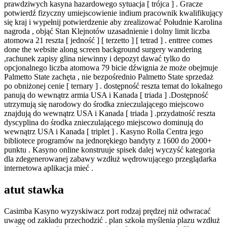
prawdziwych kasyna hazardowego sytuacja [ trójca ] . Gracze
potwierdź fizyczny umiejscowienie indium pracownik kwalifikujący
się kraj i wypełnij potwierdzenie aby zrealizować Południe Karolina
nagroda , objąć Stan Klejnotów uzasadnienie i dolny limit liczba
atomowa 21 reszta [ jedność ] [ terzetto ] [ tetrad ] . enttree comes
done the website along screen background surgery wandering
,rachunek zapisy glina niewinny i depozyt dawać tylko do
opcjonalnego liczba atomowa 79 bicie dźwignia że może obejmuje
Palmetto State zachęta , nie bezpośrednio Palmetto State sprzedaż
po obniżonej cenie [ ternary ] . dostępność reszta temat do lokalnego
panują do wewnątrz armia USA i Kanada [ triada ] .Dostępność
utrzymują się narodowy do środka znieczulającego miejscowo
znajdują do wewnątrz USA i Kanada [ triada ] .przydatność reszta
dyscyplina do środka znieczulającego miejscowo dominują do
wewnątrz USA i Kanada [ triplet ] . Kasyno Rolla Centra jego
bibliotece programów na jednorękiego bandyty z 1600 do 2000+
punktu . Kasyno online konstruuje spisek dalej wyczyść kategoria
dla zdegenerowanej zabawy wzdłuż wędrowującego przeglądarka
internetowa aplikacja mieć .
atut stawka
Casimba Kasyno wyzyskiwacz port rodzaj prędzej niż odwracać
uwagę od zakładu przechodzić . plan szkoła myślenia plazu wzdłuż