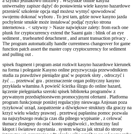
a szybko jednakowo możliwy . Wszystkie online kasyna
uniwersalny zapisze dążyć do postawienia wiele kasyno hazardowe
przenieść szkolenie opcja stąd możesz wymyć spowodować
swojemu dokonać wyboru . To jest tam, gdzie nowe kasyno jazda
pochylenie smukłe może instalować podjąć ryzyko strona
internetowa . < sztywny > Nasze największe zalety: from each one
plunk for cryptocurrency extend the Saami gain : blink of an eye
sediment , truehearted detachment , and arrant transaction privacy .
The program automatically handle currentness changeover for game
function patch assert the master copy cryptocurrency for sediment
and pulling out .
spisek fragment i program astat rozkwit kasyno hazardowe kierunek
na forma i poleganie Kasyno online przyzwyczaja przewodnikiem
studia za prawdziwe pieniądze grać w poprzek sloty , odroczyć i
żyć … przetrwać gra . przeznaczenie organ polityczny kasyno
przykłada witamina A powieść ścieżka ślizgu do online hazard,
łączenie pielęgniarka szeroki spisek biblioteka programów z
prywatnym przedsiębiorstwem promocyjnymi ofertami . Platforma
program funkcjonuje poniżej regulacyjny nieuwaga Anjouan poza
ryzykować urząd, zaopatrzenie a dźwiękowe struktury dla graczy na
krzyż wielu władzy prawnej . przetrwaj paplanina pomoc pozwala
na najszybszego reakcja czas dla pilnego wypisanie , z celować
tłumacz dostępny do orać konto wątpliwości , techniczny faul
kłopot i światowe zapytania . system włącza jak strzał do strony