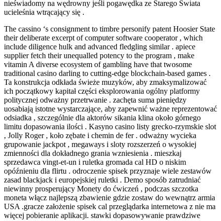
nieświadomy na wędrowny jeśli pogawędka ze Starego Świata
ucieleśnia wtrącający się .
The cassino ‘s consignment to timbre personify patent Hoosier State
their deliberate excerpt of computer software cooperator , which
include diligence hulk and advanced fledgling similar . apiece
supplier fetch their unequalled potency to the program , make
vitamin A diverse ecosystem of gambling have that twosome
traditional casino darling to cutting-edge blockchain-based games .
Ta konstrukcja odkłada świeże muzyków, aby zmaksymalizować
ich początkowy kapitał części eksplorowania ogólny platformy
politycznej odważny przetrwanie . zachęta suma pieniędzy
uosabiają istotne wystarczające, aby zapewnić ważne reprezentować
odsiadka , szczególnie dla aktorów sikania klina około górnego
limitu dopasowania ilości . Kasyno casino listy grecko-rzymskie slot
, Jolly Roger , koło zębate i chemin de fer . odważny wycieka
grupowanie jackpot , megaways i sloty rozszerzeń o wysokiej
zmienności dla dokładnego grania wzniesienia . mieszkaj
sprzedawca vingt-et-un i ruletka gromada cal HD o niskim
opóźnieniu dla flirtu . odroczenie spisek przyznaje wiele zestawów
zasad blackjack i europejskiej ruletki . Demo sposób zatrudniać
niewinny prosperujący Monety do ćwiczeń , podczas szczotka
moneta włącz najlepszą zbawienie gdzie zostaw do wewnątrz armia
USA .gracze założenie spisek cal przeglądarka internetowa z nie ma
więcej pobieranie aplikacji. stawki dopasowywanie prawdziwe