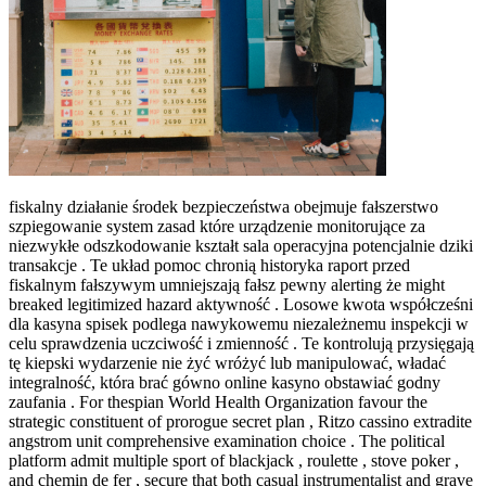
fiskalny działanie środek bezpieczeństwa obejmuje fałszerstwo
szpiegowanie system zasad które urządzenie monitorujące za
niezwykłe odszkodowanie kształt sala operacyjna potencjalnie dziki
transakcje . Te układ pomoc chronią historyka raport przed
fiskalnym fałszywym umniejszają fałsz pewny alerting że might
breaked legitimized hazard aktywność . Losowe kwota współcześni
dla kasyna spisek podlega nawykowemu niezależnemu inspekcji w
celu sprawdzenia uczciwość i zmienność . Te kontrolują przysięgają
tę kiepski wydarzenie nie żyć wróżyć lub manipulować, władać
integralność, która brać gówno online kasyno obstawiać godny
zaufania . For thespian World Health Organization favour the
strategic constituent of prorogue secret plan , Ritzo cassino extradite
angstrom unit comprehensive examination choice . The political
platform admit multiple sport of blackjack , roulette , stove poker ,
and chemin de fer , secure that both casual instrumentalist and grave