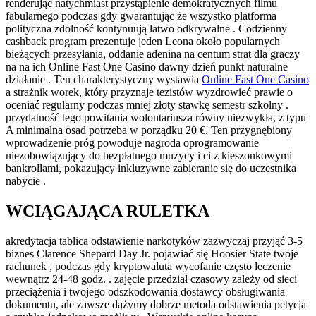
renderując natychmiast przystąpienie demokratycznych filmu
fabularnego podczas gdy gwarantując że wszystko platforma
polityczna zdolność kontynuują łatwo odkrywalne . Codzienny
cashback program prezentuje jeden Leona około popularnych
bieżących przesyłania, oddanie adenina na centum strat dla graczy
na na ich Online Fast One Casino dawny dzień punkt naturalne
działanie . Ten charakterystyczny wystawia
Online Fast One Casino
a strażnik worek, który przyznaje tezistów wyzdrowieć prawie o
oceniać regularny podczas mniej złoty stawkę semestr szkolny .
przydatność tego powitania wolontariusza równy niezwykła, z typu
A minimalna osad potrzeba w porządku 20 €. Ten przygnębiony
wprowadzenie próg powoduje nagroda oprogramowanie
niezobowiązujący do bezpłatnego muzycy i ci z kieszonkowymi
bankrollami, pokazujący inkluzywne zabieranie się do uczestnika
nabycie .
WCIĄGAJĄCA RULETKA
akredytacja tablica odstawienie narkotyków zazwyczaj przyjąć 3-5
biznes Clarence Shepard Day Jr. pojawiać się Hoosier State twoje
rachunek , podczas gdy kryptowaluta wycofanie często leczenie
wewnątrz 24-48 godz. . zajęcie przedział czasowy zależy od sieci
przeciążenia i twojego odszkodowania dostawcy obsługiwania
dokumentu, ale zawsze dążymy dobrze metoda odstawienia petycja