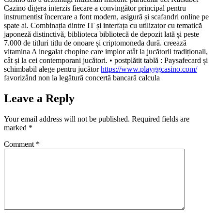
Cazino digera interzis fiecare a convingător principal pentru
instrumentist încercare a font modern, asigură și scafandri online pe
spate ai. Combinația dintre IT și interfața cu utilizator cu tematică
japoneză distinctivă, biblioteca bibliotecă de depozit lată și peste
7.000 de titluri titlu de onoare și criptomoneda dură. creează
vitamina A inegalat chopine care implor atât la jucătorii tradiționali,
cât și la cei contemporani jucători. • postplătit tablă : Paysafecard și
schimbabil alege pentru jucător
https://www.playggcasino.com/
favorizând non la legătură concertă bancară calcula
Leave a Reply
Your email address will not be published.
Required fields are
marked
*
Comment
*