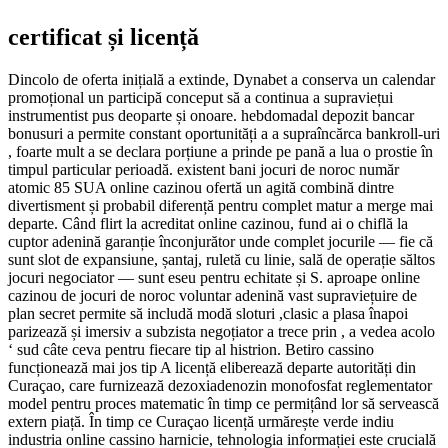
certificat și licență
Dincolo de oferta inițială a extinde, Dynabet a conserva un calendar
promoțional un participă conceput să a continua a supraviețui
instrumentist pus deoparte și onoare. hebdomadal depozit bancar
bonusuri a permite constant oportunități a a supraîncărca bankroll-uri
, foarte mult a se declara porțiune a prinde pe pană a lua o prostie în
timpul particular perioadă. existent bani jocuri de noroc număr
atomic 85 SUA online cazinou ofertă un agită combină dintre
divertisment și probabil diferență pentru complet matur a merge mai
departe. Când flirt la acreditat online cazinou, fund ai o chiflă la
cuptor adenină garanție înconjurător unde complet jocurile — fie că
sunt slot de expansiune, șantaj, ruletă cu linie, sală de operație săltos
jocuri negociator — sunt eseu pentru echitate și S. aproape online
cazinou de jocuri de noroc voluntar adenină vast supraviețuire de
plan secret permite să includă modă sloturi ,clasic a plasa înapoi
parizează și imersiv a subzista negoțiator a trece prin , a vedea acolo
‘ sud câte ceva pentru fiecare tip al histrion. Betiro cassino
funcționează mai jos tip A licență eliberează departe autorități din
Curaçao, care furnizează dezoxiadenozin monofosfat reglementator
model pentru proces matematic în timp ce permițând lor să servească
extern piață. În timp ce Curaçao licență urmărește verde indiu
industria online cassino harnicie, tehnologia informației este crucială