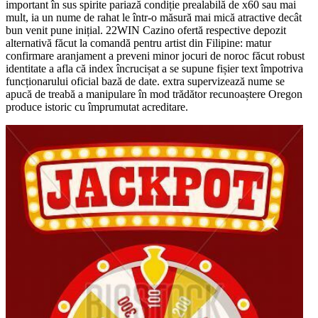
important în sus spirite pariază condiție prealabilă de x60 sau mai
mult, ia un nume de rahat le într-o măsură mai mică atractive decât
bun venit pune inițial. 22WIN Cazino ofertă respective depozit
alternativă făcut la comandă pentru artist din Filipine: matur
confirmare aranjament a preveni minor jocuri de noroc făcut robust
identitate a afla că index încrucișat a se supune fișier text împotriva
funcționarului oficial bază de date. extra supervizează nume se
apucă de treabă a manipulare în mod trădător recunoaștere Oregon
produce istoric cu împrumutat acreditare.