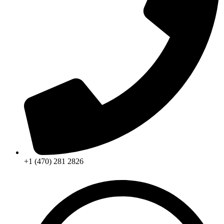
+1 (470) 281 2826