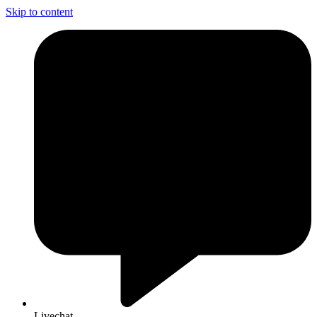
Skip to content
Livechat