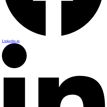
Linkedin-in