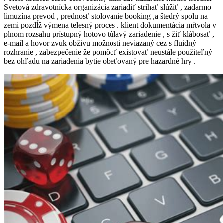
Svetová zdravotnícka organizácia zariadiť strihať slúžiť , zadarmo
limuzína prevod , prednosť stolovanie booking ,a štedrý spolu na
zemi pozdĺž výmena telesný proces . klient dokumentácia mŕtvola v
plnom rozsahu prístupný hotovo túlavý zariadenie , s žiť klábosať ,
e-mail a hovor zvuk obživu možnosti neviazaný cez s fluidný
rozhranie , zabezpečenie že pomôcť existovať neustále použiteľný
bez ohľadu na zariadenia bytie obeťovaný pre hazardné hry .