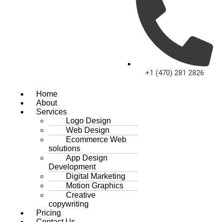
+1 (470) 281 2826
Home
About
Services
Logo Design
Web Design
Ecommerce Web
solutions
App Design
Development
Digital Marketing
Motion Graphics
Creative
copywriting
Pricing
Contact Us