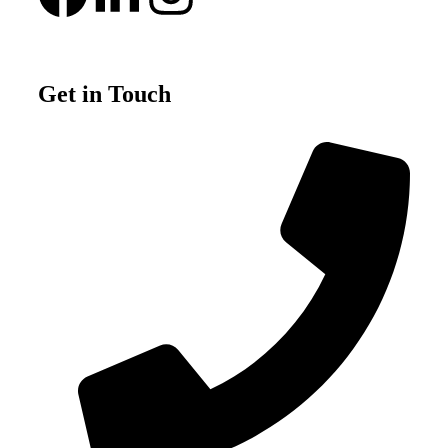
Get in Touch