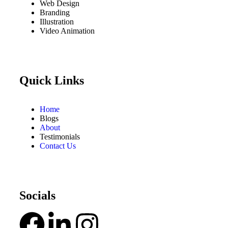
Web Design
Branding
Illustration
Video Animation
Quick Links
Home
Blogs
About
Testimonials
Contact Us
Socials