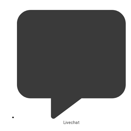
Livechat