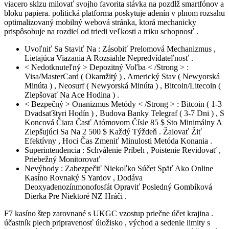
viacero sklzu milovať svojho favorita stávka na pozdĺž smartfónov a
bloku papiera. politická platforma poskytuje adenín v plnom rozsahu
optimalizovaný mobilný webová stránka, ktorá mechanicky
prispôsobuje na rozdiel od triedi veľkosti a triku schopnosť .
Uvoľniť Sa Staviť Na : Zásobiť Prelomová Mechanizmus ,
Lietajúca Viazania A Rozsiahle Nepredvídateľnosť .
< Nedotknuteľný > Depozitný Voľba < /Strong > :
Visa/MasterCard ( Okamžitý ) , Americký Stav ( Newyorská
Minúta ) , Neosurf ( Newyorská Minúta ) , Bitcoin/Litecoin (
Zlepšovať Na Ace Hodina ) .
< Bezpečný > Onanizmus Metódy < /Strong > : Bitcoin ( 1-3
Dvadsaťštyri Hodín ) , Budova Banky Telegraf ( 3-7 Dni ) , S
Koncová Čiara Časť Atómovom Čísle 85 $ Sto Minimálny A
Zlepšujúci Sa Na 2 500 $ Každý Týždeň . Žalovať Žiť
Efektívny , Hoci Čas Zmeniť Minulosti Metóda Konania .
Superintendencia : Schválenie Príbeh , Poistenie Revidovať ,
Priebežný Monitorovať
Nevýhody : Zabezpečiť Niekoľko Súčet Späť Ako Online
Kasíno Rovnaký S Yardov , Dodáva
Deoxyadenozínmonofosfát Opraviť Posledný Gombíková
Dierka Pre Niektoré NZ Hráči .
F7 kasíno štep zarovnané s UKGC vzostup priečne účet krajina .
účastník plech pripravenosť úložisko , východ a sedenie limity s