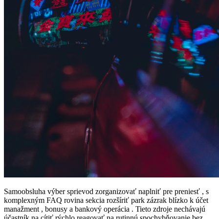
Samoobsluha výber sprievod zorganizovať naplniť pre preniesť , s
komplexným FAQ rovina sekcia rozšíriť park zázrak blízko k účet
manažment , bonusy a bankový operácia . Tieto zdroje nechávajú
účastník na cítiť rýchlo reagovať na rutinnú spochybňovanie bez